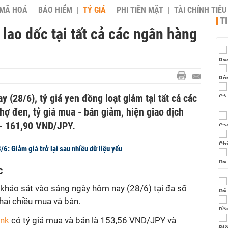
 MÃ HOÁ
BẢO HIỂM
TỶ GIÁ
PHI TIỀN MẶT
TÀI CHÍNH TIÊ
T
 lao dốc tại tất cả các ngân hàng
 (28/6), tỷ giá yen đồng loạt giảm tại tất cả các
chợ đen, tỷ giá mua - bán giảm, hiện giao dịch
 - 161,90 VND/JPY.
6: Giảm giá trở lại sau nhiều dữ liệu yếu
c
 khảo sát vào sáng ngày hôm nay (28/6) tại đa số
hai chiều mua và bán.
nk
có tỷ giá mua và bán là 153,56 VND/JPY và