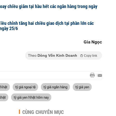
xoay chiều giảm tại hầu hết các ngân hàng trong ngày
iều chỉnh tăng hai chiều giao dịch tại phần lớn các
ngày 25/6
Gia Ngọc
Theo
Dòng Vốn Kinh Doanh
Copy link
 Nhật
tỷ giá ngoại tệ
tỷ giá ngân hàng
tỷ giá yen
Nhật
tỷ giá yen Nhật hôm nay
CÙNG CHUYÊN MỤC