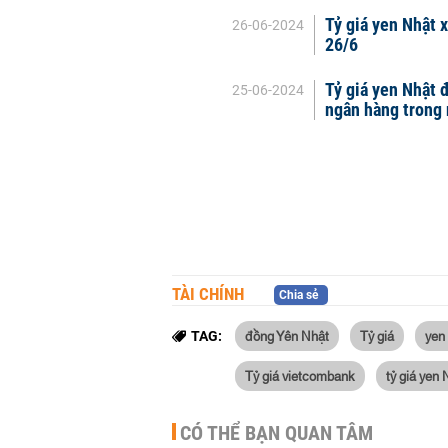
Tỷ giá yen Nhật 
26-06-2024
26/6
Tỷ giá yen Nhật đ
25-06-2024
ngân hàng trong 
TÀI CHÍNH
Chia sẻ
đồng Yên Nhật
Tỷ giá
yen
TAG:
Tỷ giá vietcombank
tỷ giá yen 
CÓ THỂ BẠN QUAN TÂM