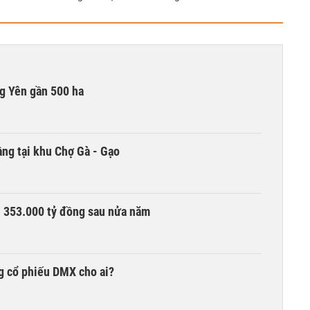
g Yên gần 500 ha
ng tại khu Chợ Gà - Gạo
ần 353.000 tỷ đồng sau nửa năm
g cổ phiếu DMX cho ai?