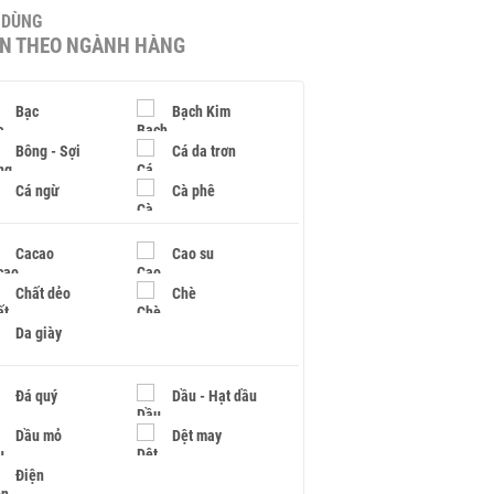
U DÙNG
IN THEO NGÀNH HÀNG
Bạc
Bạch Kim
Bông - Sợi
Cá da trơn
Cá ngừ
Cà phê
Cacao
Cao su
Chất dẻo
Chè
Da giày
Đá quý
Dầu - Hạt dầu
Dầu mỏ
Dệt may
Điện