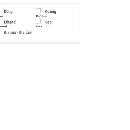
Đồng
Đường
Ethanol
Gạo
Gia súc - Gia cầm
Giấy
Gỗ
Hạt điều
Hồ tiêu - Hạt tiêu
Khí đốt
Kim loại khác
Mắc ca
Muối
Ngũ cốc
Nhựa - Hạt nhựa
Palladium
Phân bón