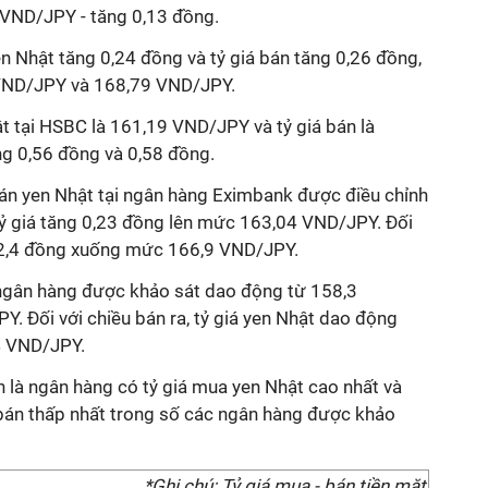
4 VND/JPY - tăng 0,13 đồng.
n Nhật tăng 0,24 đồng và tỷ giá bán tăng 0,26 đồng,
VND/JPY và 168,79 VND/JPY.
t tại HSBC là 161,19 VND/JPY và tỷ giá bán là
ng 0,56 đồng và 0,58 đồng.
bán yen Nhật tại ngân hàng Eximbank được điều chỉnh
 tỷ giá tăng 0,23 đồng lên mức 163,04 VND/JPY. Đối
ảm 2,4 đồng xuống mức 166,9 VND/JPY.
 ngân hàng được khảo sát dao động từ 158,3
Y. Đối với chiều bán ra, tỷ giá yen Nhật dao động
74 VND/JP
Y.
n là ngân hàng có tỷ giá mua
yen Nhật cao nhất và
 bán thấp nhất trong số các ngân hàng được khảo
*Ghi chú: Tỷ giá mua - bán tiền mặt