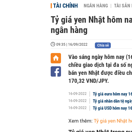
TÀI CHÍNH
NGÂN HÀNG
TÀI SẢN
Tỷ giá yen Nhật hôm na
ngân hàng
09:35 | 16/09/2022
Chia sẻ
Vào sáng ngày hôm nay (16/
chiều giao dịch tại đa số n
bán yen Nhật được điều ch
170,32 VND/JPY.
Tỷ giá euro hôm nay 16
16-09-2022
Tỷ giá nhân dân tệ ng
16-09-2022
Tỷ giá USD hôm nay 16/
16-09-2022
Xem thêm:
Tỷ giá yen Nhật 