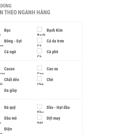
U DÙNG
IN THEO NGÀNH HÀNG
Bạc
Bạch Kim
Bông - Sợi
Cá da trơn
Cá ngừ
Cà phê
Cacao
Cao su
Chất dẻo
Chè
Da giày
Đá quý
Dầu - Hạt dầu
Dầu mỏ
Dệt may
Điện