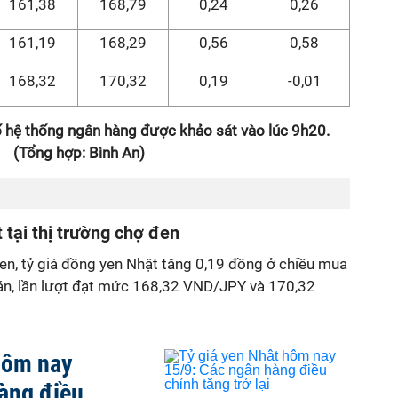
161,38
168,79
0,24
0,26
161,19
168,29
0,56
0,58
168,32
170,32
0,19
-0,01
ố hệ thống ngân hàng được khảo sát vào lúc 9h20.
(
Tổng hợp: Bình An)
 tại thị trường chợ đen
đen, tỷ giá đồng yen Nhật tăng 0,19 đồng ở chiều mua
án, lần lượt đạt mức 168,32 VND/JPY và 170,32
hôm nay
àng điều