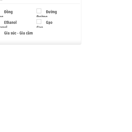
Đồng
Đường
Ethanol
Gạo
Gia súc - Gia cầm
Giấy
Gỗ
Hạt điều
Hồ tiêu - Hạt tiêu
Khí đốt
Kim loại khác
Mắc ca
Muối
Ngũ cốc
Nhựa - Hạt nhựa
Palladium
Phân bón