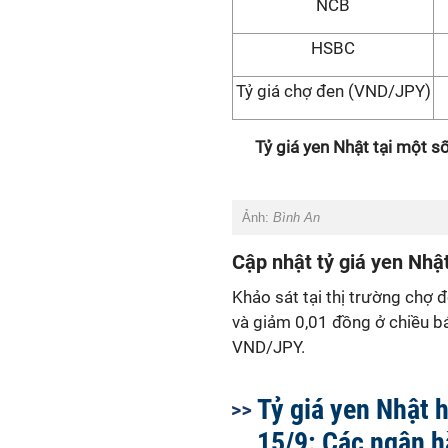
NCB
HSBC
Tỷ giá chợ đen (VND/JPY)
Tỷ giá
yen Nhật tại một s
Ảnh:
Bình An
Cập nhật tỷ giá
yen Nhật
Khảo sát tại thị trường chợ 
và giảm 0,01 đồng ở chiều b
VND/JPY.
Tỷ giá yen Nhật 
15/9: Các ngân h