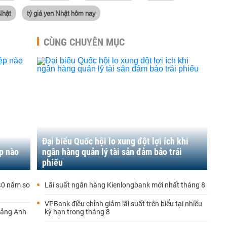
Nhật
tỷ giá yen Nhật hôm nay
CÙNG CHUYÊN MỤC
Đại biểu Quốc hội lo xung đột lợi ích khi
p nào
ngân hàng quản lý tài sản đảm bảo trái
phiếu
 40 năm so
Lãi suất ngân hàng Kienlongbank mới nhất tháng 8
VPBank điều chỉnh giảm lãi suất trên biểu tại nhiều
bảng Anh
kỳ hạn trong tháng 8