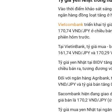
Tỷ giá
yen
Nhật trong n
Vào thời điểm khảo sát sáng
ngân hàng đồng loạt tăng ở h
Vietcombank
triển khai tỷ gi
170,74 VND/JPY ở chiều bán. 
phiên hôm trước.
Tại VietinBank, tỷ giá mua - 
161,74 VND/JPY và 170,29 
Tỷ giá
yen Nhật tại BIDV tăn
chiều bán ra, tương đương 
Đối với ngân hàng Agribank,
VND/JPY và tỷ giá bán tăng
Sacombank hiện đang giao dị
giá bán là 170,2 VND/JPY (ứ
Tỷ giá mua
yen Nhật tại ngâ