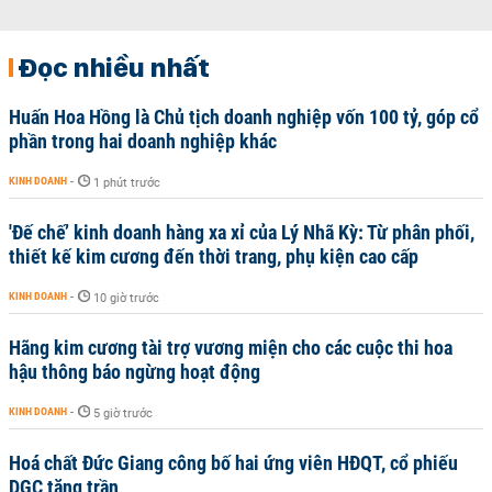
Đọc nhiều nhất
Huấn Hoa Hồng là Chủ tịch doanh nghiệp vốn 100 tỷ, góp cổ
phần trong hai doanh nghiệp khác
KINH DOANH
-
1 phút trước
'Đế chế’ kinh doanh hàng xa xỉ của Lý Nhã Kỳ: Từ phân phối,
thiết kế kim cương đến thời trang, phụ kiện cao cấp
KINH DOANH
-
10 giờ trước
Hãng kim cương tài trợ vương miện cho các cuộc thi hoa
hậu thông báo ngừng hoạt động
KINH DOANH
-
5 giờ trước
Hoá chất Đức Giang công bố hai ứng viên HĐQT, cổ phiếu
DGC tăng trần