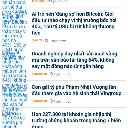
TÀI CHÍNH
-
1 phút trước
AI trở nên 'đáng sợ' hơn Bitcoin: Giới
đầu tư tháo chạy vì thị trường bốc hơi
40%, 150 tỷ USD bị rút không thương
tiếc
QUỐC TẾ
-
1 phút trước
Doanh nghiệp duy nhất sản xuất vàng
mã trên sàn báo lãi tăng 64%, không
vay một đồng nào từ ngân hàng
KINH DOANH
-
1 phút trước
Con gái tỷ phú Phạm Nhật Vượng lần
đầu tham gia vào hệ sinh thái Vingroup
KINH DOANH
-
1 phút trước
Hơn 227.000 tài khoản gia nhập thị
trường chứng khoán trong tháng 7 biến
động