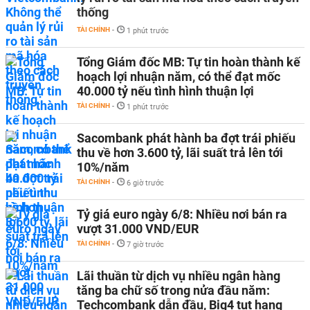
thống
TÀI CHÍNH
-
1 phút trước
Tổng Giám đốc MB: Tự tin hoàn thành kế
hoạch lợi nhuận năm, có thể đạt mốc
40.000 tỷ nếu tình hình thuận lợi
TÀI CHÍNH
-
1 phút trước
Sacombank phát hành ba đợt trái phiếu
thu về hơn 3.600 tỷ, lãi suất trả lên tới
10%/năm
TÀI CHÍNH
-
6 giờ trước
Tỷ giá euro ngày 6/8: Nhiều nơi bán ra
vượt 31.000 VND/EUR
TÀI CHÍNH
-
7 giờ trước
Lãi thuần từ dịch vụ nhiều ngân hàng
tăng ba chữ số trong nửa đầu năm:
Techcombank dẫn đầu, Big4 tụt hạng