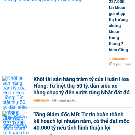
227.000
tài khoản
gia nhập
thị trường
chứng
khoán
trong
tháng 7
biến động
CHỨNG KHOÁN
-
1 phút trước
Khối tài sản hàng trăm tỷ của Huấn Hoa
Hồng: Từ biệt thự 50 tỷ, dàn siêu xe
hàng chục tỷ đến vườn tùng Nhật đắt đỏ
KINH DOANH
-
1 phút trước
Tổng Giám đốc MB: Tự tin hoàn thành
kế hoạch lợi nhuận năm, có thể đạt mốc
40.000 tỷ nếu tình hình thuận lợi