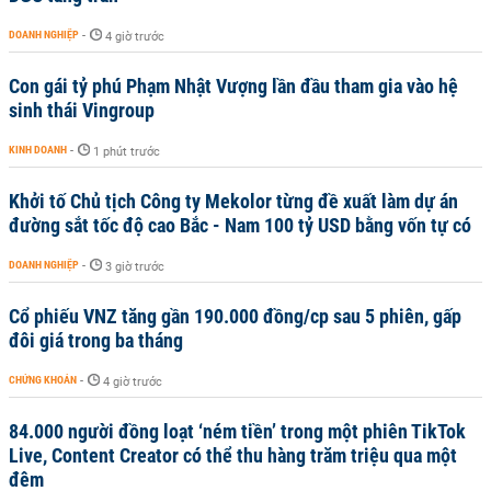
DOANH NGHIỆP
-
4 giờ trước
Con gái tỷ phú Phạm Nhật Vượng lần đầu tham gia vào hệ
sinh thái Vingroup
KINH DOANH
-
1 phút trước
Khởi tố Chủ tịch Công ty Mekolor từng đề xuất làm dự án
đường sắt tốc độ cao Bắc - Nam 100 tỷ USD bằng vốn tự có
DOANH NGHIỆP
-
3 giờ trước
Cổ phiếu VNZ tăng gần 190.000 đồng/cp sau 5 phiên, gấp
đôi giá trong ba tháng
CHỨNG KHOÁN
-
4 giờ trước
84.000 người đồng loạt ‘ném tiền’ trong một phiên TikTok
Live, Content Creator có thể thu hàng trăm triệu qua một
đêm