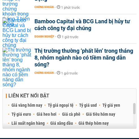
CHỨNG KHOÁN
-
1 phút trước
Bamboo Capital và BCG Land bị hủy tư
cách công ty đại chúng
DOANH NGHIỆP
-
1 giờ trước
Thị trường thường ‘phất lên’ trong tháng
8, nhóm ngành nào có tiềm năng dẫn
sóng?
CHỨNG KHOÁN
-
1 giờ trước
LIÊN KẾT NỔI BẬT
Giá vàng hôm nay
Tỷ giá ngoại tệ
Tỷ giá usd
Tỷ giá yen
Tỷ giá euro
Giá heo hơi
Giá cà phê
Giá tiêu hôm nay
Lãi suất ngân hàng
Giá xăng dầu
Giá thép hôm nay
Giá sầu riêng
Giá thịt heo
Giá gạo
Giá cao su