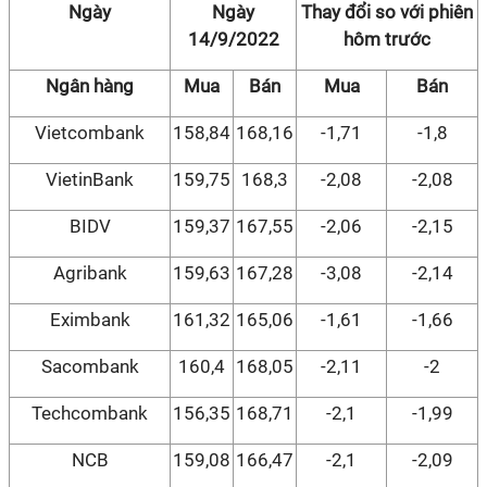
Ngày
Ngày
Thay đổi so với phiên
14/9/2022
hôm trước
Ngân hàng
Mua
Bán
Mua
Bán
Vietcombank
158,84
168,16
-1,71
-1,8
VietinBank
159,75
168,3
-2,08
-2,08
BIDV
159,37
167,55
-2,06
-2,15
Agribank
159,63
167,28
-3,08
-2,14
Eximbank
161,32
165,06
-1,61
-1,66
Sacombank
160,4
168,05
-2,11
-2
Techcombank
156,35
168,71
-2,1
-1,99
NCB
159,08
166,47
-2,1
-2,09