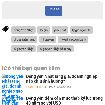
Chia sẻ
đồng Yên Nhật
Tỷ giá
yen Nhật
tỷ giá ngoại tệ
tỷ giá ngân hàng
tỷ giá yen
Tỷ giá vietcombank
tỷ giá yen Nhật
tỷ giá yen Nhật hôm nay
Có thể bạn quan tâm
Đồng yen Nhật tăng giá, doanh nghiệp
nào chịu ảnh hưởng?
DOANH NGHIỆP
-
17:43 | 04/08/2026
Đồng yên tiệm cận mức thấp kỷ lục trong
40 năm so với USD