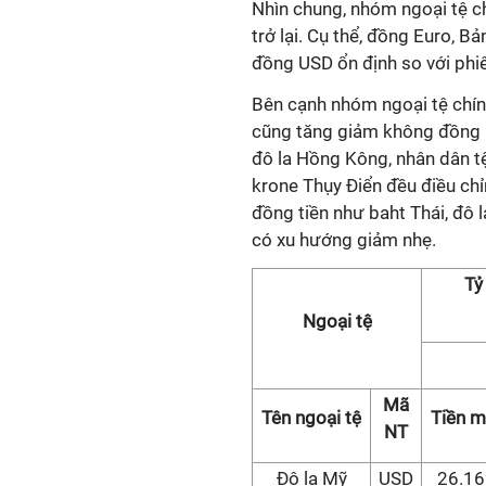
Nhìn chung, nhóm ngoại tệ c
trở lại. Cụ thể, đồng Euro, B
đồng USD ổn định so với phi
Bên cạnh nhóm ngoại tệ chính
cũng tăng giảm không đồng n
đô la Hồng Kông, nhân dân tệ
krone Thụy Điển đều điều chỉ
đồng tiền như baht Thái, đô l
có xu hướng giảm nhẹ.
Tỷ
Ngoại tệ
Mã
Tên ngoại tệ
Tiền m
NT
Đô la Mỹ
USD
26.16