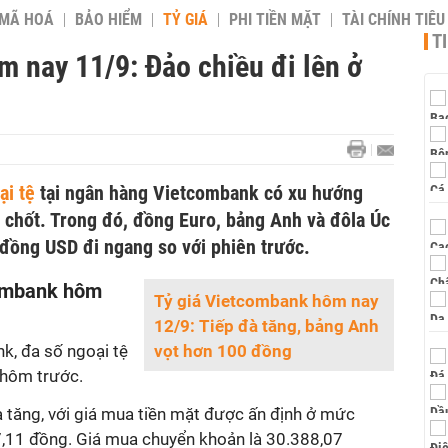
 MÃ HOÁ
BẢO HIỂM
TỶ GIÁ
PHI TIỀN MẶT
TÀI CHÍNH TIÊ
T
 nay 11/9: Đảo chiều đi lên ở
ại tệ
tại ngân hàng Vietcombank có xu hướng
 chốt. Trong đó, đồng Euro, bảng Anh và đôla Úc
i đồng USD đi ngang so với phiên trước.
combank hôm
Tỷ giá Vietcombank hôm nay
12/9: Tiếp đà tăng, bảng Anh
k, đa số ngoại tệ
vọt hơn 100 đồng
 hôm trước.
à tăng, với giá mua tiền mặt được ấn định ở mức
,11 đồng. Giá mua chuyển khoản là 30.388,07