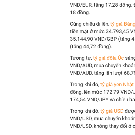
VND/EUR, tăng 17,28 đồng. Đ
18 đồng.
Cùng chiều đi lên,
tỷ giá Bản
tiền mặt ở mức 34.793,45 V
35.144,90 VND/GBP (tăng 43
(tăng 44,72 đồng).
Tương tự,
tỷ giá đôla Úc
sáng
VND/AUD, mua chuyển khoản 
VND/AUD, tăng lần lượt 68,7
Trong khi đó,
tỷ giá yen Nhật
đồng, lên mức 172,79 VND/J
174,54 VND/JPY và chiều bá
Trong khi đó,
tỷ giá USD
được
VND/USD, mua chuyển khoản 
VND/USD, không thay đổi ở c