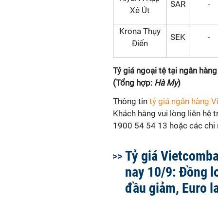
SAR
-
Xê Út
Krona Thụy
SEK
-
Điển
Tỷ giá ngoại tệ tại ngân hà
(Tổng hợp:
Hà My
)
Thông tin
tỷ giá ngân hàng 
Khách hàng vui lòng liên hệ 
1900 54 54 13 hoặc các chi n
Tỷ giá Vietcomb
nay 10/9: Đồng l
đầu giảm, Euro l