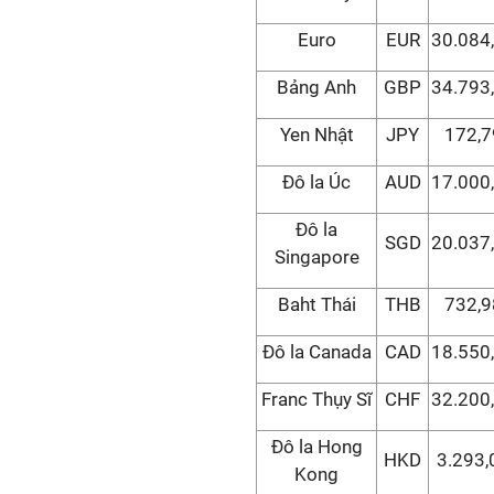
Euro
EUR
30.084
Bảng Anh
GBP
34.793
Yen Nhật
JPY
172,7
Đô la Úc
AUD
17.000
Đô la
SGD
20.037
Singapore
Baht Thái
THB
732,9
Đô la Canada
CAD
18.550
Franc Thụy Sĩ
CHF
32.200
Đô la Hong
HKD
3.293,
Kong