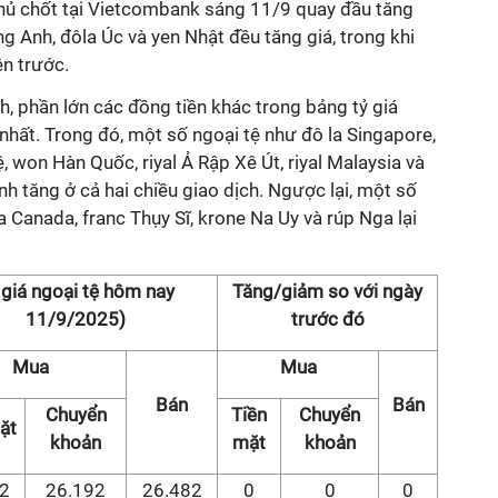
hủ chốt tại Vietcombank sáng 11/9 quay đầu tăng
ảng Anh, đôla Úc và yen Nhật đều tăng giá, trong khi
ên trước.
, phần lớn các đồng tiền khác trong bảng tỷ giá
hất. Trong đó, một số ngoại tệ như đô la Singapore,
, won Hàn Quốc, riyal Ả Rập Xê Út, riyal Malaysia và
nh tăng ở cả hai chiều giao dịch. Ngược lại, một số
a Canada, franc Thụy Sĩ, krone Na Uy và rúp Nga lại
 giá ngoại tệ hôm nay
Tăng/giảm so với ngày
11/9/2025)
trước đó
Mua
Mua
Bán
Bán
Chuyển
Tiền
Chuyển
ặt
khoản
mặt
khoản
2
26.192
26.482
0
0
0