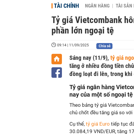
TÀI CHÍNH
NGÂN HÀNG
TÀI SẢN
Tỷ giá Vietcombank hôm
phần lớn ngoại tệ
09:14 | 11/09/2025
Chia sẻ
Sáng nay (11/9),
tỷ giá ngo
tăng ở nhiều đồng tiền chủ
đồng loạt đi lên, trong kh
Tỷ giá ngân hàng Viet
nay của một số ngoại tệ
Theo bảng tỷ giá Vietcomban
chủ chốt đều tăng giá so với
Cụ thể,
tỷ giá Euro
tiếp tục đ
30.084,19 VND/EUR, tăng 17