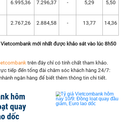
6.995,36
7.296,37
-
5,29
5,50
2.767,26
2.884,58
-
13,77
14,36
ng Vietcombank mới nhất được khảo sát vào lúc 8h50
Vietcombank
trên đây chỉ có tính chất tham khảo.
trực tiếp đến tổng đài chăm sóc khách hàng 24/7:
hánh ngân hàng để biết thêm thông tin chi tiết.
ank hôm
oạt quay
ao dốc