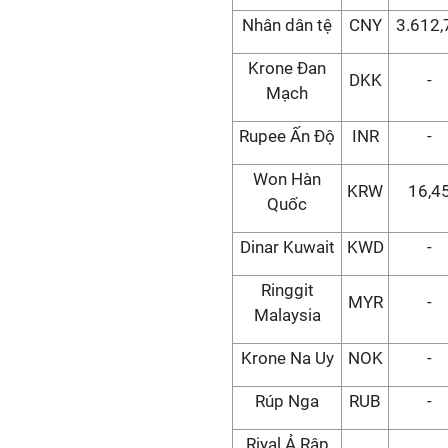
Nhân dân tệ
CNY
3.612,
Krone Đan
DKK
-
Mạch
Rupee Ấn Độ
INR
-
Won Hàn
KRW
16,4
Quốc
Dinar Kuwait
KWD
-
Ringgit
MYR
-
Malaysia
Krone Na Uy
NOK
-
Rúp Nga
RUB
-
Riyal Ả Rập