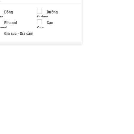
Đồng
Đường
Ethanol
Gạo
Gia súc - Gia cầm
Giấy
Gỗ
Hạt điều
Hồ tiêu - Hạt tiêu
Khí đốt
Kim loại khác
Mắc ca
Muối
Ngũ cốc
Nhựa - Hạt nhựa
Palladium
Phân bón