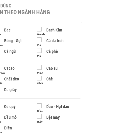
U DÙNG
IN THEO NGÀNH HÀNG
Bạc
Bạch Kim
Bông - Sợi
Cá da trơn
Cá ngừ
Cà phê
Cacao
Cao su
Chất dẻo
Chè
Da giày
Đá quý
Dầu - Hạt dầu
Dầu mỏ
Dệt may
Điện