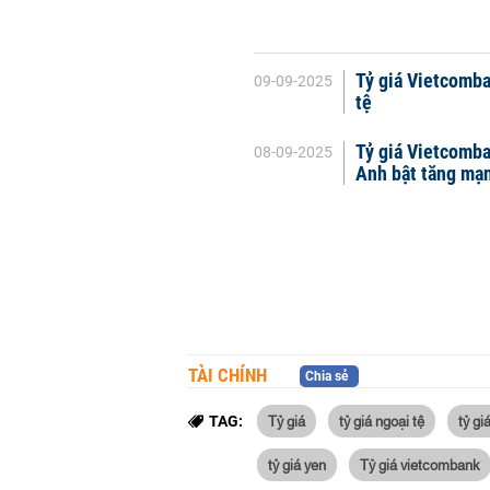
Tỷ giá Vietcomba
09-09-2025
tệ
Tỷ giá Vietcomba
08-09-2025
Anh bật tăng mạ
TÀI CHÍNH
Chia sẻ
Tỷ giá
tỷ giá ngoại tệ
tỷ g
TAG:
tỷ giá yen
Tỷ giá vietcombank