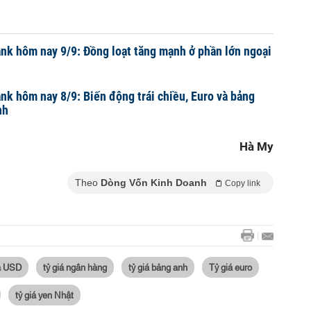
nk hôm nay 9/9: Đồng loạt tăng mạnh ở phần lớn ngoại
nk hôm nay 8/9: Biến động trái chiều, Euro và bảng
nh
Hà My
Theo
Dòng Vốn Kinh Doanh
Copy link
iá USD
tỷ giá ngân hàng
tỷ giá bảng anh
Tỷ giá euro
tỷ giá yen Nhật