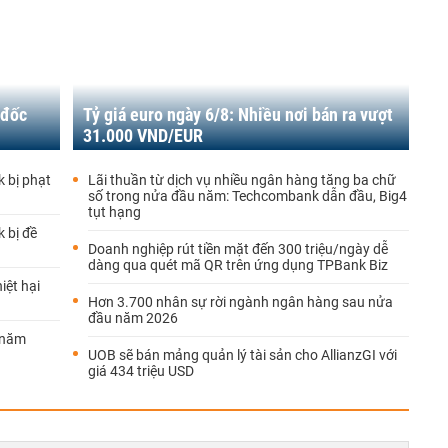
 đốc
Tỷ giá euro ngày 6/8: Nhiều nơi bán ra vượt
31.000 VND/EUR
 bị phạt
Lãi thuần từ dịch vụ nhiều ngân hàng tăng ba chữ
số trong nửa đầu năm: Techcombank dẫn đầu, Big4
tụt hạng
 bị đề
Doanh nghiệp rút tiền mặt đến 300 triệu/ngày dễ
dàng qua quét mã QR trên ứng dụng TPBank Biz
iệt hại
Hơn 3.700 nhân sự rời ngành ngân hàng sau nửa
đầu năm 2026
 năm
UOB sẽ bán mảng quản lý tài sản cho AllianzGI với
giá 434 triệu USD