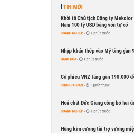
TIN MỚI
Khởi tố Chủ tịch Công ty Mekolor 
Nam 100 tỷ USD bằng vốn tự có
DOANH NGHIỆP
-
1 phút trước
Nhập khẩu thép vào Mỹ tăng gần 
HÀNG HÓA
-
1 phút trước
Cổ phiếu VNZ tăng gần 190.000 đồ
CHỨNG KHOÁN
-
1 phút trước
Hoá chất Đức Giang công bố hai ứ
DOANH NGHIỆP
-
1 phút trước
Hãng kim cương tài trợ vương miệ