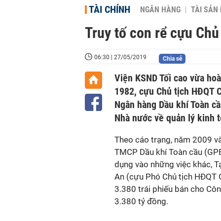
TÀI CHÍNH
NGÂN HÀNG
TÀI SẢN
Truy tố con rể cựu Chủ
06:30 | 27/05/2019
Chia sẻ
Viện KSND Tối cao vừa hoà
1982, cựu Chủ tịch HĐQT C
Ngân hàng Dầu khí Toàn cầu
Nhà nước về quản lý kinh 
Theo cáo trạng, năm 2009 và
TMCP Dầu khí Toàn cầu (GPBa
dụng vào những việc khác, 
An (cựu Phó Chủ tịch HĐQT 
3.380 trái phiếu bán cho Côn
3.380 tỷ đồng.