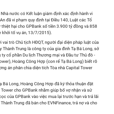
hà nước có Kết luận giám định xác định hành vi
n đã vi phạm quy định tại Điều 140, Luật các Tổ
 thiệt hại cho GPBank số tiền 3.900 tỷ đồng và 858
ày khởi tố vụ án, 13/7/2015).
ới vai trò Chủ tịch HĐQT, người đại diện pháp luật của
 Thành Trung là công ty của gia đình Tạ Bá Long, sở
 ty cổ phần Du lịch Thương mại và Đầu tư Thủ đô -
Tower), Hoàng Công Hợp (con rể Tạ Bá Long) biết rõ
ng án phân chia diện tích Tòa nhà Capital Tower
 Tạ Bá Long, Hoàng Công Hợp đã ký thỏa thuận đặt
l Tower cho GPBank nhằm giúp bố vợ nhận và sử
cọc của GPBank vào việc mua lại trước hạn và trả lãi
y Thành Trung đã bán cho EVNFinance, trả nợ và cho