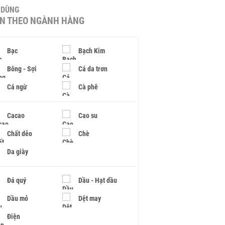
U DÙNG
IN THEO NGÀNH HÀNG
Bạc
Bạch Kim
Bông - Sợi
Cá da trơn
Cá ngừ
Cà phê
Cacao
Cao su
Chất dẻo
Chè
Da giày
Đá quý
Dầu - Hạt dầu
Dầu mỏ
Dệt may
Điện