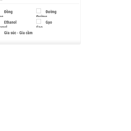
Đồng
Đường
Ethanol
Gạo
Gia súc - Gia cầm
Giấy
Gỗ
Hạt điều
Hồ tiêu - Hạt tiêu
Khí đốt
Kim loại khác
Mắc ca
Muối
Ngũ cốc
Nhựa - Hạt nhựa
Palladium
Phân bón