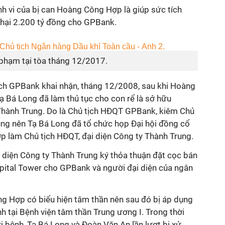
nh vi của bị can Hoàng Công Hợp là giúp sức tích
t hại 2.200 tỷ đồng cho GPBank.
phạm tại tòa tháng 12/2017.
tịch GPBank khai nhận, tháng 12/2008, sau khi Hoàng
ạ Bá Long đã làm thủ tục cho con rể là sở hữu
Thành Trung. Do là Chủ tịch HĐQT GPBank, kiêm Chủ
ng nên Tạ Bá Long đã tổ chức họp Đại hội đồng cổ
 làm Chủ tịch HĐQT, đại diện Công ty Thành Trung.
diện Công ty Thành Trung ký thỏa thuận đặt cọc bán
apital Tower cho GPBank và người đại diện của ngân
ng Hợp có biểu hiện tâm thần nên sau đó bị áp dụng
 tại Bệnh viện tâm thần Trung ương I. Trong thời
 bệnh, Tạ Bá Long và Đoàn Văn An lần lượt bị xử