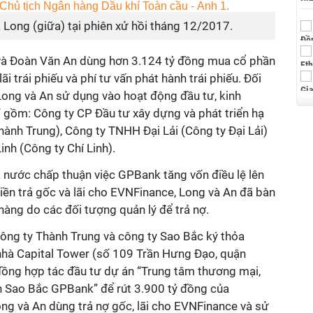
Long (giữa) tại phiên xử hồi tháng 12/2017.
g và Đoàn Văn An dùng hơn 3.124 tỷ đồng mua cổ phần
ãi trái phiếu và phí tư vấn phát hành trái phiếu. Đối
 Long và An sử dụng vào hoạt động đầu tư, kinh
” gồm: Công ty CP Đầu tư xây dựng và phát triển hạ
ành Trung), Công ty TNHH Đại Lải (Công ty Đại Lải)
inh (Công ty Chí Linh).
nước chấp thuận việc GPBank tăng vốn điều lệ lên
iền trả gốc và lãi cho EVNFinance, Long và An đã bàn
 hàng do các đối tượng quản lý để trả nợ.
công ty Thành Trung và công ty Sao Bắc ký thỏa
hà Capital Tower (số 109 Trần Hưng Đạo, quận
ồng hợp tác đầu tư dự án “Trung tâm thương mại,
 Sao Bắc GPBank” để rút 3.900 tỷ đồng của
ng và An dùng trả nợ gốc, lãi cho EVNFinance và sử