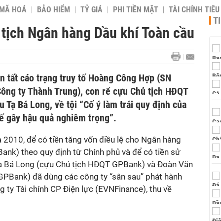
 MÃ HOÁ
BẢO HIỂM
TỶ GIÁ
PHI TIỀN MẶT
TÀI CHÍNH TIÊ
T
 tịch Ngân hàng Dầu khí Toàn cầu
n tất cáo trạng truy tố Hoàng Công Hợp (SN
ông ty Thành Trung), con rể cựu Chủ tịch HĐQT
 Tạ Bá Long, về tội “Cố ý làm trái quy định của
tế gây hậu quả nghiêm trọng”.
 2010, để có tiền tăng vốn điều lệ cho Ngân hàng
nk) theo quy định từ Chính phủ và để có tiền sử
Tạ Bá Long (cựu Chủ tịch HĐQT GPBank) và Đoàn Văn
GPBank) đã dùng các công ty “sân sau” phát hành
g ty Tài chính CP Điện lực (EVNFinance), thu về