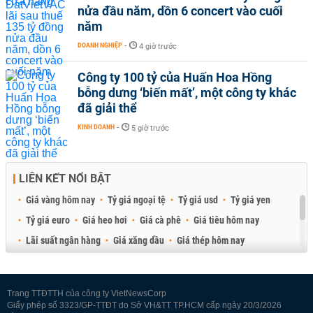
nửa đầu năm, dồn 6 concert vào cuối
năm
DOANH NGHIỆP
-
4 giờ trước
Công ty 100 tỷ của Huấn Hoa Hồng
bỗng dưng ‘biến mất’, một công ty khác
đã giải thể
KINH DOANH
-
5 giờ trước
LIÊN KẾT NỔI BẬT
Giá vàng hôm nay
Tỷ giá ngoại tệ
Tỷ giá usd
Tỷ giá yen
Tỷ giá euro
Giá heo hơi
Giá cà phê
Giá tiêu hôm nay
Lãi suất ngân hàng
Giá xăng dầu
Giá thép hôm nay
Giá sầu riêng
Giá thịt heo
Giá gạo
Giá cao su
Best Retail Brokers
Diễn đàn đầu tư Việt Nam 2026
Trang TTĐTTH của công ty VietNewsCorp
Giấy phép số 3323/GP-TTĐT do Sở VH&TT TP.HCM cấp ngày 20/3/2026