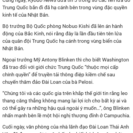
Cùng ngày,
Kyodo
News
đưa tin 5 trong số các tên lửa do
Trung Quốc bắn đi đã hạ cánh bên trong vùng đặc quyền
kinh tế của Nhật Bản.
Bộ trưởng Bộ Quốc phòng Nobuo Kishi đã lên án hành
động của Bắc Kinh, nói rằng đây là lần đầu tiên tên lửa
của quân đội Trung Quốc hạ cánh trong vùng biển của
Nhật Bản.
Ngoại trưởng Mỹ Antony Blinken thì cho biết Washington
đã trao đổi với giới chức Trung Quốc “thuộc mọi cấp
chính quyền” để truyền tải thông điệp kiềm chế sau
chuyến thăm đảo Đài Loan của bà Pelosi.
“Chúng tôi và các quốc gia trên khắp thế giới tin rằng leo
thang căng thẳng không mang lại lợi ích cho bất kỳ ai và
có thể gây ra những hậu quả ngoài ý muốn…”, ông Blinken
nhấn mạnh bên lề một hội nghị thượng đỉnh ở Campuchia.
Cuối ngày, văn phòng của nhà lãnh đạo Đài Loan Thái Anh