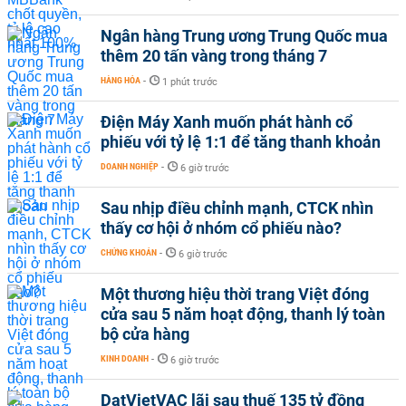
Ngân hàng Trung ương Trung Quốc mua
thêm 20 tấn vàng trong tháng 7
HÀNG HÓA
-
1 phút trước
Điện Máy Xanh muốn phát hành cổ
phiếu với tỷ lệ 1:1 để tăng thanh khoản
DOANH NGHIỆP
-
6 giờ trước
Sau nhịp điều chỉnh mạnh, CTCK nhìn
thấy cơ hội ở nhóm cổ phiếu nào?
CHỨNG KHOÁN
-
6 giờ trước
Một thương hiệu thời trang Việt đóng
cửa sau 5 năm hoạt động, thanh lý toàn
bộ cửa hàng
KINH DOANH
-
6 giờ trước
DatVietVAC lãi sau thuế 135 tỷ đồng