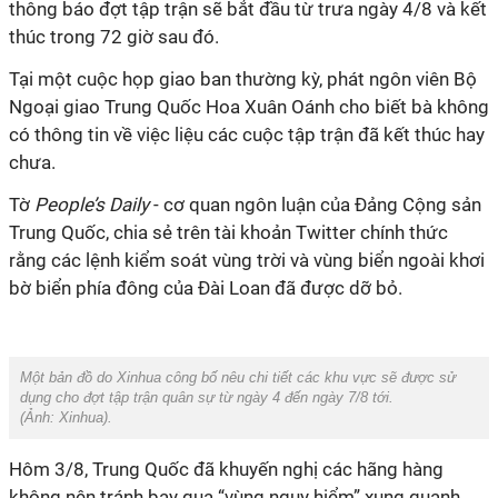
thông báo đợt tập trận sẽ bắt đầu từ trưa ngày 4/8 và kết
thúc trong 72 giờ sau đó.
Tại một cuộc họp giao ban thường kỳ, phát ngôn viên Bộ
Ngoại giao Trung Quốc Hoa Xuân Oánh cho biết bà không
có thông tin về việc liệu các cuộc tập trận đã kết thúc hay
chưa.
Tờ
People’s Daily
- cơ quan ngôn luận của Đảng Cộng sản
Trung Quốc, chia sẻ trên tài khoản Twitter chính thức
rằng các lệnh kiểm soát vùng trời và vùng biển ngoài khơi
bờ biển phía đông của Đài Loan đã được dỡ bỏ.
Một bản đồ do Xinhua công bố nêu chi tiết các khu vực sẽ được sử
dụng cho đợt tập trận quân sự từ ngày 4 đến ngày 7/8 tới.
(Ảnh:
Xinhua
).
Hôm 3/8, Trung Quốc đã khuyến nghị các hãng hàng
không nên tránh bay qua “vùng nguy hiểm” xung quanh