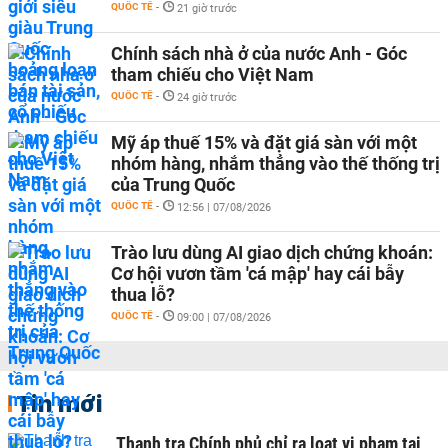
QUỐC TẾ
-
21 giờ trước
Chính sách nhà ở của nước Anh - Góc
tham chiếu cho Việt Nam
QUỐC TẾ
-
24 giờ trước
Mỹ áp thuế 15% và đặt giá sàn với một
nhóm hàng, nhắm thẳng vào thế thống trị
của Trung Quốc
QUỐC TẾ
-
12:56 | 07/08/2026
Trào lưu dùng AI giao dịch chứng khoán:
Cơ hội vươn tầm 'cá mập' hay cái bẫy
thua lỗ?
QUỐC TẾ
-
09:00 | 07/08/2026
Tin mới
Thanh tra Chính phủ chỉ ra loạt vi phạm tại