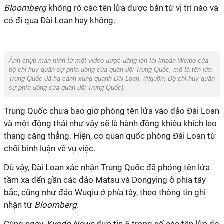
Bloomberg
không rõ các tên lửa được bắn từ vị trí nào và
có đi qua Đài Loan hay không.
Ảnh chụp màn hình từ một video được đăng lên tài khoản Weibo của
bộ chỉ huy quân sự phía đông của quân đội Trung Quốc, mô tả tên lửa
Trung Quốc đã hạ cánh xung quanh Đài Loan. (Nguồn:
Bộ chỉ huy quân
sự phía đông của quân đội Trung Quốc
).
Trung Quốc chưa bao giờ phóng tên lửa vào đảo Đài Loan
và một động thái như vậy sẽ là hành động khiêu khích leo
thang căng thẳng. Hiện, cơ quan quốc phòng Đài Loan từ
chối bình luận về vụ việc.
Dù vậy, Đài Loan xác nhận Trung Quốc đã phóng tên lửa
tầm xa đến gần các đảo Matsu và Dongying ở phía tây
bắc, cũng như đảo Wuqiu ở phía tây, theo thông tin ghi
nhận từ
Bloomberg
.