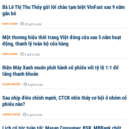
Bà Lê Thị Thu Thủy gửi lời chào tạm biệt VinFast sau 9 năm
gắn bó
KINH DOANH
-
20 giờ trước
Một thương hiệu thời trang Việt đóng cửa sau 5 năm hoạt
động, thanh lý toàn bộ cửa hàng
KINH DOANH
-
6 giờ trước
Điện Máy Xanh muốn phát hành cổ phiếu với tỷ lệ 1:1 để
tăng thanh khoản
DOANH NGHIỆP
-
6 giờ trước
Sau nhịp điều chỉnh mạnh, CTCK nhìn thấy cơ hội ở nhóm cổ
phiếu nào?
CHỨNG KHOÁN
-
6 giờ trước
Lịch cổ tức tuần tới: Masan Consumer, BSR, MBBank chốt