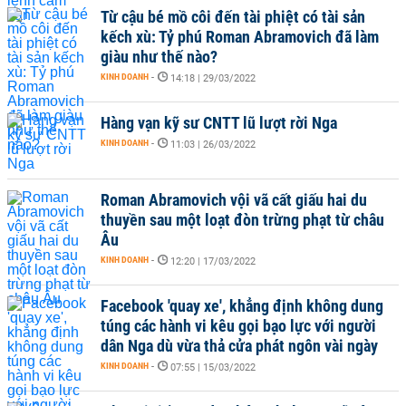
Từ cậu bé mồ côi đến tài phiệt có tài sản
kếch xù: Tỷ phú Roman Abramovich đã làm
giàu như thế nào?
KINH DOANH
-
14:18 | 29/03/2022
Hàng vạn kỹ sư CNTT lũ lượt rời Nga
KINH DOANH
-
11:03 | 26/03/2022
Roman Abramovich vội vã cất giấu hai du
thuyền sau một loạt đòn trừng phạt từ châu
Âu
KINH DOANH
-
12:20 | 17/03/2022
Facebook 'quay xe', khẳng định không dung
túng các hành vi kêu gọi bạo lực với người
dân Nga dù vừa thả cửa phát ngôn vài ngày
KINH DOANH
-
07:55 | 15/03/2022