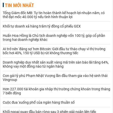
TIN MỚI NHẤT
Tổng Giám đốc MB: Tự tin hoàn thành kế hoạch lợi nhuận năm, có
thể đạt mốc 40.000 tỷ nếu tình hình thuận lợi
Khối tự doanh xả hàng trăm tỷ đồng cổ phiếu GEX
Huấn Hoa Hồng là Chủ tịch doanh nghiệp vốn 100 tỷ, góp cổ phần
trong hai doanh nghiệp khác
AI trở nên 'đáng sợ' hơn Bitcoin: Giới đầu tư tháo chạy vì thị trường
bốc hơi 40%, 150 tỷ USD bị rút không thương tiếc
Doanh nghiệp duy nhất sản xuất vàng mã trên sàn báo lãi tăng 64%,
không vay một đồng nào từ ngân hàng
Con gái tỷ phú Phạm Nhật Vượng lần đầu tham gia vào hệ sinh thái
Vingroup
Hơn 227.000 tài khoản gia nhập thị trường chứng khoán trong tháng
7 biến động
Cuộc đua 'xuống phố' của ngân hàng thuần số
Khối ngoại quay đầu bán ròng sau 3 phiên giải ngân liên tiếp