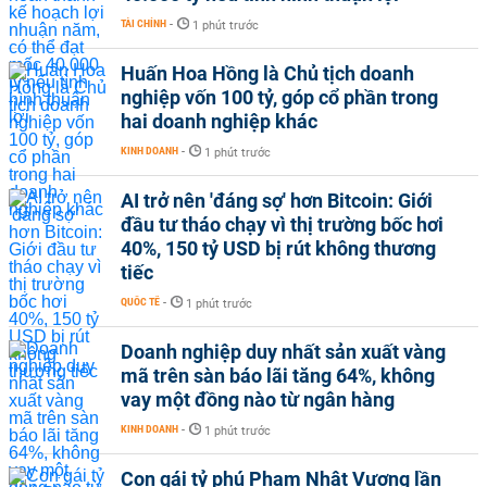
TÀI CHÍNH
-
1 phút trước
Huấn Hoa Hồng là Chủ tịch doanh
nghiệp vốn 100 tỷ, góp cổ phần trong
hai doanh nghiệp khác
KINH DOANH
-
1 phút trước
AI trở nên 'đáng sợ' hơn Bitcoin: Giới
đầu tư tháo chạy vì thị trường bốc hơi
40%, 150 tỷ USD bị rút không thương
tiếc
QUỐC TẾ
-
1 phút trước
Doanh nghiệp duy nhất sản xuất vàng
mã trên sàn báo lãi tăng 64%, không
vay một đồng nào từ ngân hàng
KINH DOANH
-
1 phút trước
Con gái tỷ phú Phạm Nhật Vượng lần