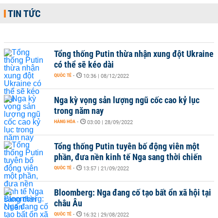
TIN TỨC
Tổng thống Putin thừa nhận xung đột Ukraine
có thể sẽ kéo dài
QUỐC TẾ
-
10:36 | 08/12/2022
Nga kỳ vọng sản lượng ngũ cốc cao kỷ lục
trong năm nay
HÀNG HÓA
-
03:00 | 28/09/2022
Tổng thống Putin tuyên bố động viên một
phần, đưa nền kinh tế Nga sang thời chiến
QUỐC TẾ
-
13:57 | 21/09/2022
Bloomberg: Nga đang cố tạo bất ổn xã hội tại
châu Âu
QUỐC TẾ
-
16:32 | 29/08/2022