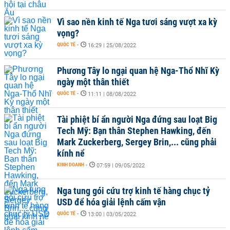
Vì sao nền kinh tế Nga tươi sáng vượt xa kỳ
vọng?
QUỐC TẾ
-
16:29 | 25/08/2022
Phương Tây lo ngại quan hệ Nga-Thổ Nhĩ Kỳ
ngày một thân thiết
QUỐC TẾ
-
11:11 | 08/08/2022
Tài phiệt bí ẩn người Nga đứng sau loạt Big
Tech Mỹ: Bạn thân Stephen Hawking, đến
Mark Zuckerberg, Sergey Brin,... cũng phải
kính nể
KINH DOANH
-
07:59 | 09/05/2022
Nga tung gói cứu trợ kinh tế hàng chục tỷ
USD để hóa giải lệnh cấm vận
QUỐC TẾ
-
13:00 | 03/05/2022