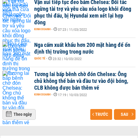
Vận xui tiếp tục đeo bám Chelsea: Đối tác
ngừng tài trợ và yêu cầu xóa logo khỏi đồng
phục thi đấu, bị Hyundai xem xét lại hợp
đồng
KINH DOANH
-
07:23 | 11/03/2022
Nga cấm xuất khẩu hơn 200 mặt hàng để ổn
định thị trường trong nước
QUỐC TẾ
-
23:32 | 10/03/2022
Tương lai bấp bênh chờ đón Chelsea: Ông
chủ không thể bán và đầu tư vào đội bóng,
CLB không được bán thêm vé
KINH DOANH
-
17:19 | 10/03/2022
Theo ngày
TRƯỚC
SAU