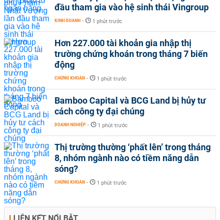
đầu tham gia vào hệ sinh thái Vingroup
KINH DOANH
-
1 phút trước
Hơn 227.000 tài khoản gia nhập thị
trường chứng khoán trong tháng 7 biến
động
CHỨNG KHOÁN
-
1 phút trước
Bamboo Capital và BCG Land bị hủy tư
cách công ty đại chúng
DOANH NGHIỆP
-
1 phút trước
Thị trường thường ‘phất lên’ trong tháng
8, nhóm ngành nào có tiềm năng dẫn
sóng?
CHỨNG KHOÁN
-
1 phút trước
LIÊN KẾT NỔI BẬT