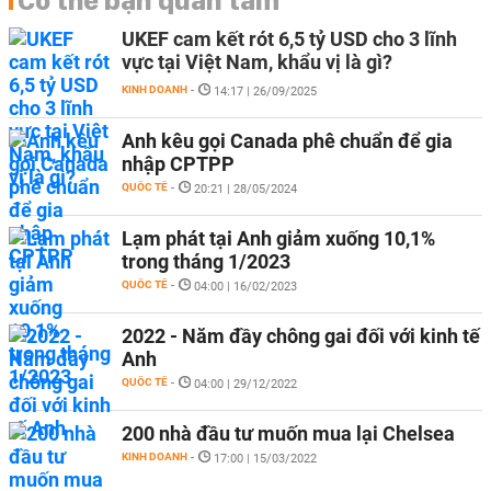
Có thể bạn quan tâm
UKEF cam kết rót 6,5 tỷ USD cho 3 lĩnh
vực tại Việt Nam, khẩu vị là gì?
KINH DOANH
-
14:17 | 26/09/2025
Anh kêu gọi Canada phê chuẩn để gia
nhập CPTPP
QUỐC TẾ
-
20:21 | 28/05/2024
Lạm phát tại Anh giảm xuống 10,1%
trong tháng 1/2023
QUỐC TẾ
-
04:00 | 16/02/2023
2022 - Năm đầy chông gai đối với kinh tế
Anh
QUỐC TẾ
-
04:00 | 29/12/2022
200 nhà đầu tư muốn mua lại Chelsea
KINH DOANH
-
17:00 | 15/03/2022