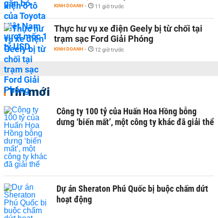
KINH DOANH
-
11 giờ trước
Thực hư vụ xe điện Geely bị từ chối tại
trạm sạc Ford Giải Phóng
KINH DOANH
-
12 giờ trước
Tin mới
Công ty 100 tỷ của Huấn Hoa Hồng bỗng
dưng ‘biến mất’, một công ty khác đã giải thể
Dự án Sheraton Phú Quốc bị buộc chấm dứt
hoạt động