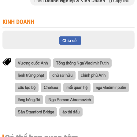
Theo
Doanh Nghiệp & Kinh Doanh
Copy link
KINH DOANH
Chia sẻ
Vương quốc Anh
Tổng thống Nga Vladimir Putin
lệnh trừng phạt
chủ sở hữu
chính phủ Anh
câu lạc bộ
Chelsea
mối quan hệ
nga vladimir putin
làng bóng đá
Nga Roman Abramovich
Sân Stamford Bridge
áo thi đấu