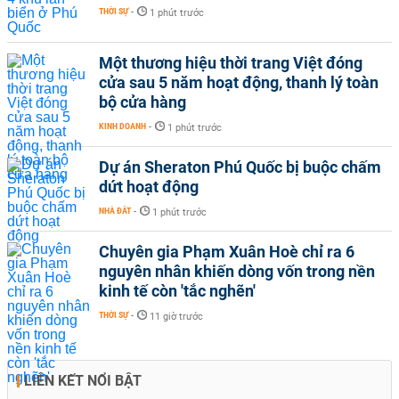
THỜI SỰ
-
1 phút trước
Một thương hiệu thời trang Việt đóng
cửa sau 5 năm hoạt động, thanh lý toàn
bộ cửa hàng
KINH DOANH
-
1 phút trước
Dự án Sheraton Phú Quốc bị buộc chấm
dứt hoạt động
NHÀ ĐẤT
-
1 phút trước
Chuyên gia Phạm Xuân Hoè chỉ ra 6
nguyên nhân khiến dòng vốn trong nền
kinh tế còn 'tắc nghẽn'
THỜI SỰ
-
11 giờ trước
LIÊN KẾT NỔI BẬT