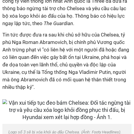
công ty viễn thông lớn nhất Anh quốc là Three đã đưa ra
thông báo ngừng tài trợ cho Chelsea và yêu cầu câu lạc
bộ xóa logo khỏi áo đấu của họ. Thông báo có hiệu lực
ngay lập tức, theo
The Guardian
.
Tin tức được đưa ra sau khi chủ sở hữu của Chelsea, tỷ
phú Nga Roman Abramovich, bị chính phủ Vương quốc
Anh trừng phạt vì "có liên hệ với một người đã hoặc đang
có liên quan đến việc gây bất ổn tại Ukraine, phá hoại và
đe dọa toàn vẹn lãnh thổ, chủ quyền và độc lập của
Ukraine, cụ thể là Tổng thống Nga Vladimir Putin, người
mà ông Abramovich đã có mối quan hệ thân thiết trong
nhiều thập kỷ".
Logo số 3 sẽ bị xóa khỏi áo đấu Chelsea. (Ảnh:
Footy Headlines
).