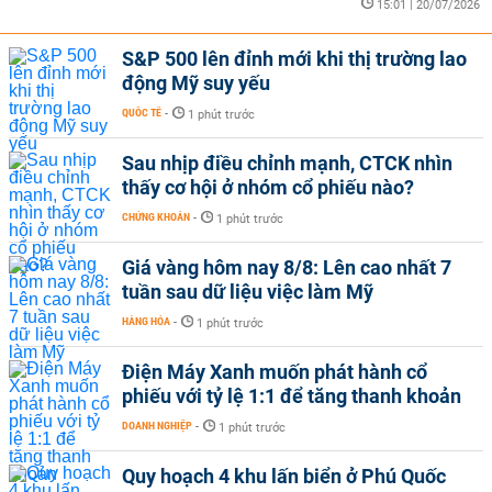
15:01 | 20/07/2026
S&P 500 lên đỉnh mới khi thị trường lao
động Mỹ suy yếu
QUỐC TẾ
-
1 phút trước
Sau nhịp điều chỉnh mạnh, CTCK nhìn
thấy cơ hội ở nhóm cổ phiếu nào?
CHỨNG KHOÁN
-
1 phút trước
Giá vàng hôm nay 8/8: Lên cao nhất 7
tuần sau dữ liệu việc làm Mỹ
HÀNG HÓA
-
1 phút trước
Điện Máy Xanh muốn phát hành cổ
phiếu với tỷ lệ 1:1 để tăng thanh khoản
DOANH NGHIỆP
-
1 phút trước
Quy hoạch 4 khu lấn biển ở Phú Quốc