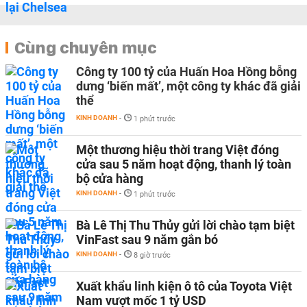
Cùng chuyên mục
Công ty 100 tỷ của Huấn Hoa Hồng bỗng
dưng ‘biến mất’, một công ty khác đã giải
thể
KINH DOANH
-
1 phút trước
Một thương hiệu thời trang Việt đóng
cửa sau 5 năm hoạt động, thanh lý toàn
bộ cửa hàng
KINH DOANH
-
1 phút trước
Bà Lê Thị Thu Thủy gửi lời chào tạm biệt
VinFast sau 9 năm gắn bó
KINH DOANH
-
8 giờ trước
Xuất khẩu linh kiện ô tô của Toyota Việt
Nam vượt mốc 1 tỷ USD