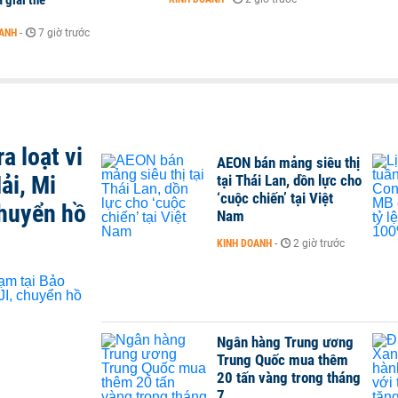
 giải thể
OANH
-
7 giờ trước
a loạt vi
AEON bán mảng siêu thị
ải, Mi
tại Thái Lan, dồn lực cho
‘cuộc chiến’ tại Việt
chuyển hồ
Nam
KINH DOANH
-
2 giờ trước
Ngân hàng Trung ương
Trung Quốc mua thêm
20 tấn vàng trong tháng
7