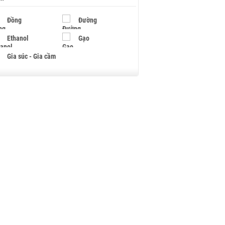
Đồng
Đường
Ethanol
Gạo
Gia súc - Gia cầm
Giấy
Gỗ
Hạt điều
Hồ tiêu - Hạt tiêu
Khí đốt
Kim loại khác
Mắc ca
Muối
Ngũ cốc
Nhựa - Hạt nhựa
Palladium
Phân bón