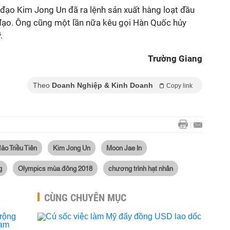
 đạo Kim Jong Un đã ra lệnh sản xuất hàng loạt đầu
 đạo. Ông cũng một lần nữa kêu gọi Hàn Quốc hủy
.
Trường Giang
Theo
Doanh Nghiệp & Kinh Doanh
Copy link
ảo Triều Tiên
Kim Jong Un
Moon Jae In
g
Olympics mùa đông 2018
chương trình hạt nhân
CÙNG CHUYÊN MỤC