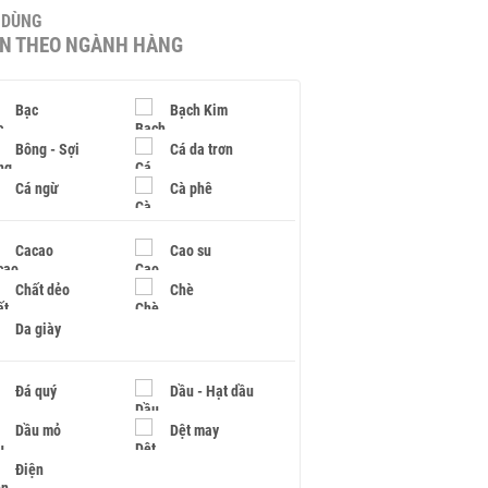
U DÙNG
IN THEO NGÀNH HÀNG
Bạc
Bạch Kim
Bông - Sợi
Cá da trơn
Cá ngừ
Cà phê
Cacao
Cao su
Chất dẻo
Chè
Da giày
Đá quý
Dầu - Hạt dầu
Dầu mỏ
Dệt may
Điện