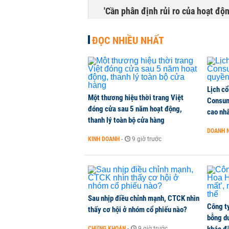
'Cần phân định rủi ro của hoạt độn
THỜI SỰ
-
1 phút trước
ĐỌC NHIỀU NHẤT
Lịch cổ
Một thương hiệu thời trang Việt
Consum
đóng cửa sau 5 năm hoạt động,
cao nh
thanh lý toàn bộ cửa hàng
DOANH 
KINH DOANH
-
9 giờ trước
Sau nhịp điều chỉnh mạnh, CTCK nhìn
Công t
thấy cơ hội ở nhóm cổ phiếu nào?
bỗng dư
CHỨNG KHOÁN
-
9 giờ trước