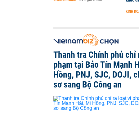
khác đã
KINH D
Thanh tra Chính phủ chỉ r
phạm tại Bảo Tín Mạnh H
Hồng, PNJ, SJC, DOJI, 
sơ sang Bộ Công an