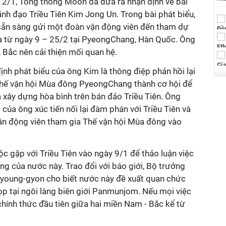
 2/1, Tổng thống Moon đã đưa ra nhận định về bài
nh đạo Triều Tiên Kim Jong Un. Trong bài phát biểu,
 sẵn sàng gửi một đoàn vận động viên đến tham dự
a từ ngày 9 – 25/2 tại PyeongChang, Hàn Quốc. Ông
 Bắc nên cải thiện mối quan hệ.
nh phát biểu của ông Kim là thông điệp phản hồi lại
Thế vận hội Mùa đông PyeongChang thành cơ hội để
và xây dựng hòa bình trên bán đảo Triều Tiên. Ông
ủa ông xúc tiến nối lại đàm phán với Triều Tiên và
ận động viên tham gia Thế vận hội Mùa đông vào
 gặp với Triều Tiên vào ngày 9/1 để thảo luận việc
g của nước này. Trao đổi với báo giới, Bộ trưởng
oung-gyon cho biết nước này đề xuất quan chức
p tại ngôi làng biên giới Panmunjom. Nếu mọi việc
chính thức đầu tiên giữa hai miền Nam - Bắc kể từ