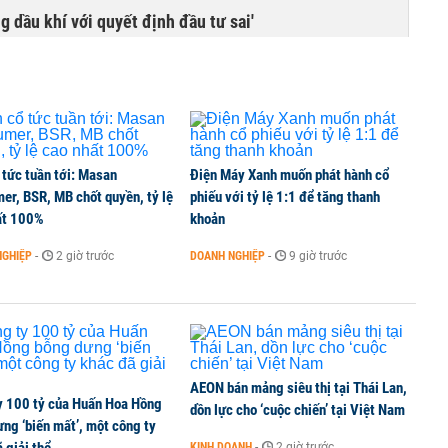
g dầu khí với quyết định đầu tư sai'
 tức tuần tới: Masan
Điện Máy Xanh muốn phát hành cổ
er, BSR, MB chốt quyền, tỷ lệ
phiếu với tỷ lệ 1:1 để tăng thanh
ất 100%
khoản
NGHIỆP
-
2 giờ trước
DOANH NGHIỆP
-
9 giờ trước
AEON bán mảng siêu thị tại Thái Lan,
y 100 tỷ của Huấn Hoa Hồng
dồn lực cho ‘cuộc chiến’ tại Việt Nam
ng ‘biến mất’, một công ty
KINH DOANH
-
2 giờ trước