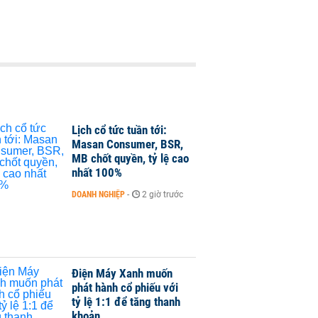
Lịch cổ tức tuần tới:
Masan Consumer, BSR,
MB chốt quyền, tỷ lệ cao
nhất 100%
DOANH NGHIỆP
-
2 giờ trước
Điện Máy Xanh muốn
phát hành cổ phiếu với
tỷ lệ 1:1 để tăng thanh
khoản