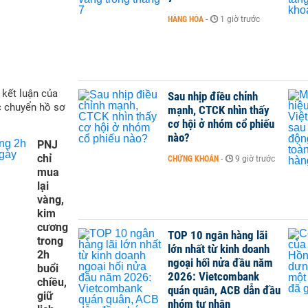
HÀNG HÓA
-
1 giờ trước
 kết luận của
Sau nhịp điều chỉnh
c chuyển hồ sơ
mạnh, CTCK nhìn thấy
cơ hội ở nhóm cổ phiếu
nào?
PNJ
chỉ
CHỨNG KHOÁN
-
9 giờ trước
mua
lại
vàng,
kim
cương
TOP 10 ngân hàng lãi
trong
lớn nhất từ kinh doanh
2h
ngoại hối nửa đầu năm
buổi
2026: Vietcombank
chiều,
quán quân, ACB dẫn đầu
giữ
nhóm tư nhân