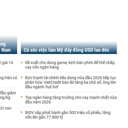
ộng
ệt Nam
Cú sốc việc làm Mỹ đẩy đồng USD lao dốc
ị giá 16
Đề xuất cho dùng game, kịch bản phim để thế chấp,
vay vốn ngân hàng
ông Hàn có
Bức tranh tài chính tiêu dùng nửa đầu 2026 tiếp tục
phân hóa: VietCredit báo lãi tăng ba chữ số, ông lớn
đầu ngành 'hụt hơi'
 đầu giảm
ồng/kg
Top ngân hàng tăng trưởng cho vay mạnh nhất nửa
đầu năm 2026
mức cao
BIDV sắp phát hành gần 500 triệu cổ phiếu, tăng
vốn lên gần 77.800 tỷ