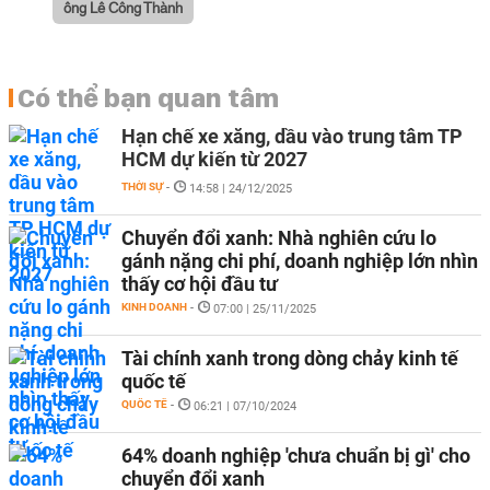
ông Lê Công Thành
Có thể bạn quan tâm
Hạn chế xe xăng, dầu vào trung tâm TP
HCM dự kiến từ 2027
THỜI SỰ
-
14:58 | 24/12/2025
Chuyển đổi xanh: Nhà nghiên cứu lo
gánh nặng chi phí, doanh nghiệp lớn nhìn
thấy cơ hội đầu tư
KINH DOANH
-
07:00 | 25/11/2025
Tài chính xanh trong dòng chảy kinh tế
quốc tế
QUỐC TẾ
-
06:21 | 07/10/2024
64% doanh nghiệp 'chưa chuẩn bị gì' cho
chuyển đổi xanh