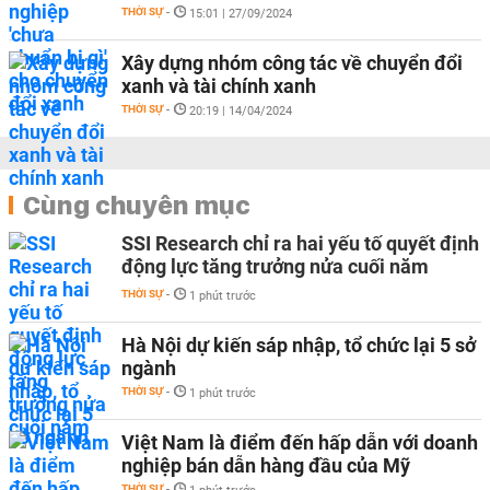
THỜI SỰ
-
15:01 | 27/09/2024
Xây dựng nhóm công tác về chuyển đổi
xanh và tài chính xanh
THỜI SỰ
-
20:19 | 14/04/2024
Cùng chuyên mục
SSI Research chỉ ra hai yếu tố quyết định
động lực tăng trưởng nửa cuối năm
THỜI SỰ
-
1 phút trước
Hà Nội dự kiến sáp nhập, tổ chức lại 5 sở
ngành
THỜI SỰ
-
1 phút trước
Việt Nam là điểm đến hấp dẫn với doanh
nghiệp bán dẫn hàng đầu của Mỹ
THỜI SỰ
-