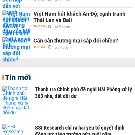
1 phút trước
Việt Nam hút khách Ấn Độ, cạnh tranh
Thái Lan và Bali
THỜI SỰ
-
1 phút trước
Cán cân thương mại sắp đổi chiều?
THỜI SỰ
-
1 giờ trước
Tin mới
Thanh tra Chính phủ đề nghị Hải Phòng xử lý
363 nhà, đất dôi dư
SSI Research chỉ ra hai yếu tố quyết định
động lực tăng trưởng nửa cuối năm