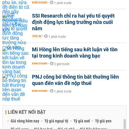
KINH DOANH
-
1 phút trước
SSI Research chỉ ra hai yếu tố quyết
định động lực tăng trưởng nửa cuối
năm
THỜI SỰ
-
1 phút trước
Mi Hồng lên tiếng sau kết luận về tồn
tại trong kinh doanh vàng bạc
KINH DOANH
-
2 giờ trước
PNJ công bố thông tin bất thường liên
quan đến vấn đề nộp thuế
KINH DOANH
-
1 phút trước
LIÊN KẾT NỔI BẬT
Giá vàng hôm nay
Tỷ giá ngoại tệ
Tỷ giá usd
Tỷ giá yen