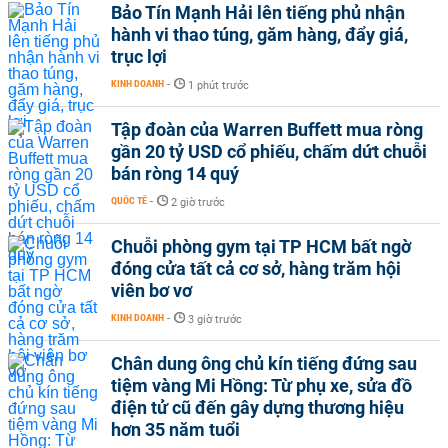
Bảo Tín Mạnh Hải lên tiếng phủ nhận
hành vi thao túng, găm hàng, đẩy giá,
trục lợi
KINH DOANH
-
1 phút trước
Tập đoàn của Warren Buffett mua ròng
gần 20 tỷ USD cổ phiếu, chấm dứt chuỗi
bán ròng 14 quý
QUỐC TẾ
-
2 giờ trước
Chuỗi phòng gym tại TP HCM bất ngờ
đóng cửa tất cả cơ sở, hàng trăm hội
viên bơ vơ
KINH DOANH
-
3 giờ trước
Chân dung ông chủ kín tiếng đứng sau
tiệm vàng Mi Hồng: Từ phụ xe, sửa đồ
điện tử cũ đến gây dựng thương hiệu
hơn 35 năm tuổi