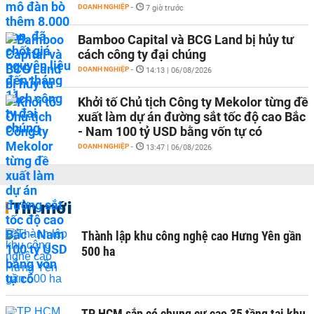
DOANH NGHIỆP
-
7 giờ trước
Bamboo Capital và BCG Land bị hủy tư
cách công ty đại chúng
DOANH NGHIỆP
-
14:13 | 06/08/2026
Khởi tố Chủ tịch Công ty Mekolor từng đề
xuất làm dự án đường sắt tốc độ cao Bắc
- Nam 100 tỷ USD bằng vốn tự có
DOANH NGHIỆP
-
13:47 | 06/08/2026
Tin mới
Thành lập khu công nghệ cao Hưng Yên gần
500 ha
TP HCM sắp có chung cư cao 35 tầng tại khu