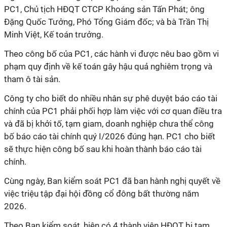
PC1, Chủ tịch HĐQT CTCP Khoáng sản Tấn Phát; ông
Đặng Quốc Tưởng, Phó Tổng Giám đốc; và bà Trần Thị
Minh Việt, Kế toán trưởng.
Theo công bố của PC1, các hành vi được nêu bao gồm vi
phạm quy định về kế toán gây hậu quả nghiêm trọng và
tham ô tài sản.
Công ty cho biết do nhiều nhân sự phê duyệt báo cáo tài
chính của PC1 phải phối hợp làm việc với cơ quan điều tra
và đã bị khởi tố, tạm giam, doanh nghiệp chưa thể công
bố báo cáo tài chính quý I/2026 đúng hạn. PC1 cho biết
sẽ thực hiện công bố sau khi hoàn thành báo cáo tài
chính.
Cùng ngày, Ban kiểm soát PC1 đã ban hành nghị quyết về
việc triệu tập
đ
ại hội đồng cổ đông bất thường năm
2026.
Theo Ban kiểm soát, hiện có 4 thành viên HĐQT bị tạm