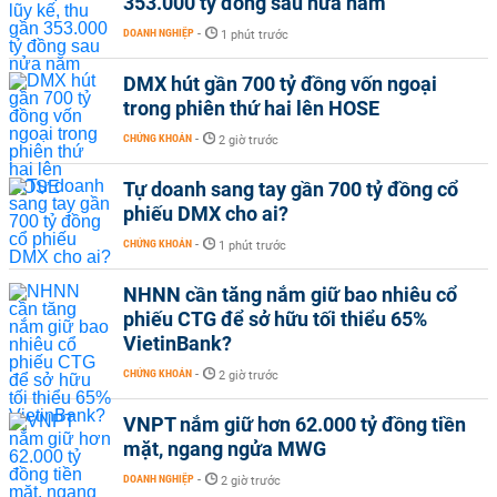
353.000 tỷ đồng sau nửa năm
DOANH NGHIỆP
-
1 phút trước
DMX hút gần 700 tỷ đồng vốn ngoại
trong phiên thứ hai lên HOSE
CHỨNG KHOÁN
-
2 giờ trước
Tự doanh sang tay gần 700 tỷ đồng cổ
phiếu DMX cho ai?
CHỨNG KHOÁN
-
1 phút trước
NHNN cần tăng nắm giữ bao nhiêu cổ
phiếu CTG để sở hữu tối thiểu 65%
VietinBank?
CHỨNG KHOÁN
-
2 giờ trước
VNPT nắm giữ hơn 62.000 tỷ đồng tiền
mặt, ngang ngửa MWG
DOANH NGHIỆP
-
2 giờ trước