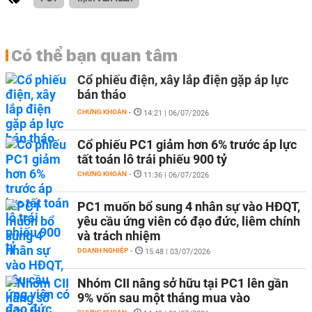
Có thể bạn quan tâm
Cổ phiếu điện, xây lắp điện gặp áp lực
bán tháo
CHỨNG KHOÁN
-
14:21 | 06/07/2026
Cổ phiếu PC1 giảm hơn 6% trước áp lực
tất toán lô trái phiếu 900 tỷ
CHỨNG KHOÁN
-
11:36 | 06/07/2026
PC1 muốn bổ sung 4 nhân sự vào HĐQT,
yêu cầu ứng viên có đạo đức, liêm chính
và trách nhiệm
DOANH NGHIỆP
-
15:48 | 03/07/2026
Nhóm CII nâng sở hữu tại PC1 lên gần
9% vốn sau một tháng mua vào