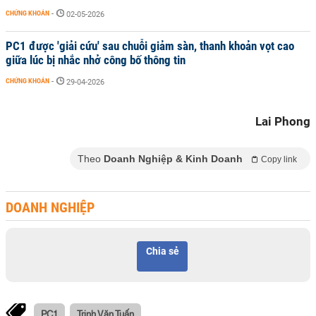
CHỨNG KHOÁN
-
02-05-2026
PC1 được 'giải cứu' sau chuỗi giảm sàn, thanh khoản vọt cao
giữa lúc bị nhắc nhở công bố thông tin
CHỨNG KHOÁN
-
29-04-2026
Lai Phong
Theo
Doanh Nghiệp & Kinh Doanh
Copy link
DOANH NGHIỆP
Chia sẻ
PC1
Trịnh Văn Tuấn