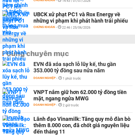
CHỨNG KHOÁN
-
14:43 | 01/07/2026
UBCK xử phạt PC1 và Rox Energy về
những vi phạm khi phát hành trái phiếu
CHỨNG KHOÁN
-
22:46 | 25/06/2026
Cùng chuyên mục
EVN đã xóa sạch lỗ lũy kế, thu gần
353.000 tỷ đồng sau nửa năm
DOANH NGHIỆP
-
1 phút trước
VNPT nắm giữ hơn 62.000 tỷ đồng tiền
mặt, ngang ngửa MWG
DOANH NGHIỆP
-
2 giờ trước
Lãnh đạo Vinamilk: Tăng quy mô đàn bò
thêm 8.000 con, đã chốt giá nguyên liệu
đến tháng 11