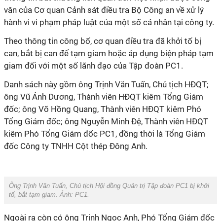
văn của Cơ quan Cảnh sát điều tra Bộ Công an về xử lý
hành vi vi phạm pháp luật của một số cá nhân tại công ty.
Theo thông tin công bố, cơ quan điều tra đã khởi tố bị
can, bắt bị can để tạm giam hoặc áp dụng biện pháp tạm
giam đối với một số lãnh đạo của Tập đoàn PC1.
Danh sách này gồm ông Trịnh Văn Tuấn, Chủ tịch HĐQT;
ông Vũ Ánh Dương, Thành viên HĐQT kiêm Tổng Giám
đốc; ông Võ Hồng Quang, Thành viên HĐQT kiêm Phó
Tổng Giám đốc; ông Nguyễn Minh Đ
ệ
, Thành viên HĐQT
kiêm Phó Tổng Giám đốc PC1, đồng thời là Tổng Giám
đốc Công ty TNHH Cột thép Đông Anh.
Ông Trịnh Văn Tuấn, Chủ tịch Hội đồng Quản trị Tập đoàn PC1 bị khởi
tố, bắt tạm giam. Ảnh: PC1.
Ngoài ra còn có ông Trịnh Ngọc Anh, Phó Tổng Giám đốc