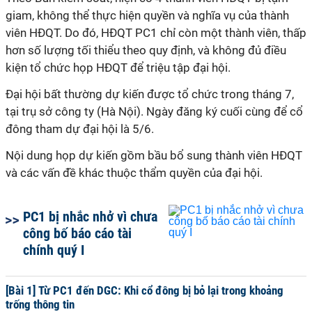
giam, không thể thực hiện quyền và nghĩa vụ của thành
viên HĐQT. Do đó, HĐQT PC1 chỉ còn một thành viên, thấp
hơn số lượng tối thiểu theo quy định, và không đủ điều
kiện tổ chức họp HĐQT để triệu tập đại hội.
Đại hội bất thường dự kiến được tổ chức trong tháng 7
,
tại trụ sở công ty (Hà Nội)
. Ngày đăng ký cuối cùng để cổ
đông tham dự đại hội là 5/6.
Nội dung họp dự kiến gồm bầu bổ sung thành viên HĐQT
và các vấn đề khác thuộc thẩm quyền của
đ
ại hộ
i
.
PC1 bị nhắc nhở vì chưa
công bố báo cáo tài
chính quý I
[Bài 1] Từ PC1 đến DGC: Khi cổ đông bị bỏ lại trong khoảng
trống thông tin