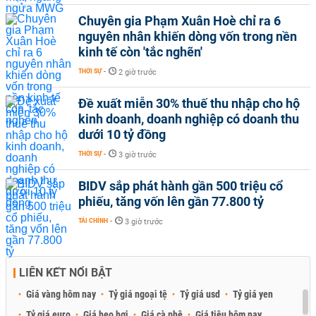
Chuyên gia Phạm Xuân Hoè chỉ ra 6
nguyên nhân khiến dòng vốn trong nền
kinh tế còn 'tắc nghẽn'
THỜI SỰ
-
2 giờ trước
Đề xuất miễn 30% thuế thu nhập cho hộ
kinh doanh, doanh nghiệp có doanh thu
dưới 10 tỷ đồng
THỜI SỰ
-
3 giờ trước
BIDV sắp phát hành gần 500 triệu cổ
phiếu, tăng vốn lên gần 77.800 tỷ
TÀI CHÍNH
-
3 giờ trước
LIÊN KẾT NỔI BẬT
Giá vàng hôm nay
Tỷ giá ngoại tệ
Tỷ giá usd
Tỷ giá yen
Tỷ giá euro
Giá heo hơi
Giá cà phê
Giá tiêu hôm nay