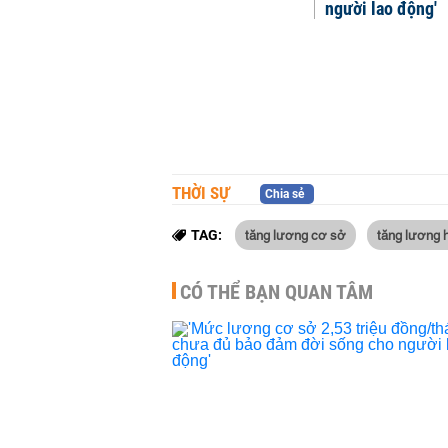
người lao động'
THỜI SỰ
Chia sẻ
tăng lương cơ sở
tăng lương 
TAG:
CÓ THỂ BẠN QUAN TÂM