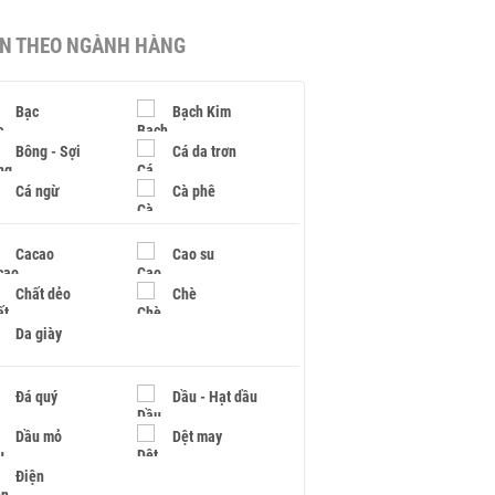
IN THEO NGÀNH HÀNG
Bạc
Bạch Kim
Bông - Sợi
Cá da trơn
Cá ngừ
Cà phê
Cacao
Cao su
Chất dẻo
Chè
Da giày
Đá quý
Dầu - Hạt dầu
Dầu mỏ
Dệt may
Điện