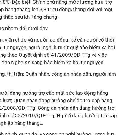
m 8%. Đặc biệt, Chính phủ nâng mức lương hưu, trợ
ấp hằng tháng lên 3,8 triệu đồng/tháng đối với một
 thấp sau khi tăng chung.
ác nhóm đối dưới đây.
, viên chức và người lao động, kể cả người có thời
i tự nguyện, người nghỉ hưu từ quỹ bảo hiểm xã hội
ng theo Quyết định số 41/2009/QĐ-TTg về việc
 dân Nghệ An sang bảo hiểm xã hội tự nguyện.
ng, thị trấn; Quân nhân, công an nhân dân, người làm
gười đang hưởng trợ cấp mất sức lao động hằng
p luật; Quân nhân đang hưởng chế độ trợ cấp hằng
42/2008/QĐ-TTg; Công an nhân dân đang hưởng trợ
định số 53/2010/QĐ-TTg; Người đang hưởng trợ cấp
 nghiệp hằng tháng…
nh chính, quân đội và công an nghỉ hưởng lương hưu,