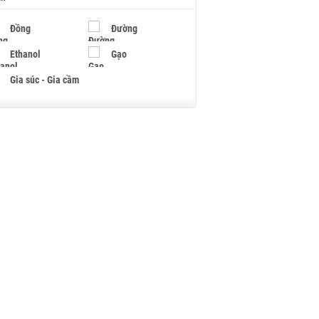
Đồng
Đường
Ethanol
Gạo
Gia súc - Gia cầm
Giấy
Gỗ
Hạt điều
Hồ tiêu - Hạt tiêu
Khí đốt
Kim loại khác
Mắc ca
Muối
Ngũ cốc
Nhựa - Hạt nhựa
Palladium
Phân bón