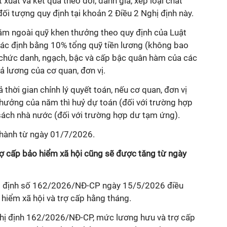
 xuất và kết quả theo dõi, đánh giá, xếp loại chất
ối tượng quy định tại khoản 2 Điều 2 Nghị định này.
m ngoài quỹ khen thưởng theo quy định của Luật
xác định bằng 10% tổng quỹ tiền lương (không bao
chức danh, ngạch, bậc và cấp bậc quân hàm của các
ả lương của cơ quan, đơn vị.
thời gian chỉnh lý quyết toán, nếu cơ quan, đơn vị
thưởng của năm thì huỷ dự toán (đối với trường hợp
ách nhà nước (đối với trường hợp dư tạm ứng).
i hành từ ngày 01/7/2026.
rợ cấp bảo hiểm xã hội cũng sẽ được tăng từ ngày
ị định số 162/2026/NĐ-CP ngày 15/5/2026 điều
 hiểm xã hội và trợ cấp hằng tháng.
hị định 162/2026/NĐ-CP, mức lương hưu và trợ cấp