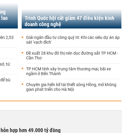
áng
 lao
Trình Quốc hội cắt giảm 47 điều kiện kinh
doanh công nghệ
lên 2,53
Giải ngân đầu tư công quý III: Khi các siêu dự án áp
sát 'vạch đích'
Đề xuất 28 khu đô thị nén dọc đường sắt TP HCM -
Cần Thơ
sở, từ
TP HCM tính xây trung tâm thương mại, bãi xe
ngầm ở Bến Thành
 để bù
Chuyên gia hiến kế tái thiết sông Hồng, mở không
gian phát triển cho Hà Nội
 hỗn hợp hơn 49.000 tỷ đồng