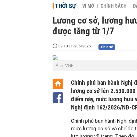
THỜI SỰ
VĨ MÔ
CHÍNH SÁCH
Đ
Lương cơ sở, lương hưu
được tăng từ 1/7
09:10 | 17/05/2026
Chia sẻ
Ảnh: VGP
Chính phủ ban hành Nghị 
lương cơ sở lên 2.530.000
điểm này, mức lương hưu v
Nghị định 162/2026/NĐ-CP
Chính phủ ban hành Nghị đị
mức lương cơ sở và chế độ ti
lực lượng vũ trang. Theo đó