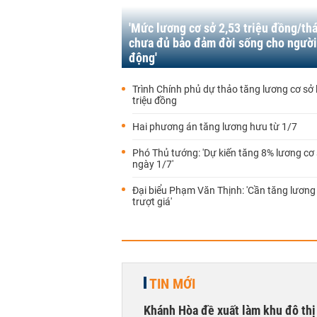
'Mức lương cơ sở 2,53 triệu đồng/th
chưa đủ bảo đảm đời sống cho người
động'
Trình Chính phủ dự thảo tăng lương cơ sở 
triệu đồng
Hai phương án tăng lương hưu từ 1/7
Phó Thủ tướng: 'Dự kiến tăng 8% lương cơ 
ngày 1/7'
Đại biểu Phạm Văn Thịnh: 'Cần tăng lương
trượt giá'
TIN MỚI
Khánh Hòa đề xuất làm khu đô thị