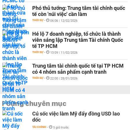
Phó thủ tướng: Trung tâm tài chính quốc
tế còn 'núi việc' cần làm
THỜI SỰ
-
06:06 | 12/02/2026
Hé lộ 7 doanh nghiệp, tổ chức là thành
viên sáng lập Trung tâm Tài chính Quốc
tế TP HCM
THỜI SỰ
-
13:09 | 11/02/2026
Trung tâm tài chính quốc tế tại TP HCM
có 4 nhóm sản phẩm cạnh tranh
THỜI SỰ
-
22:00 | 28/01/2026
Cùng chuyên mục
Cú sốc việc làm Mỹ đẩy đồng USD lao
dốc
TÀI CHÍNH
-
5 giờ trước