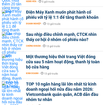
HÀNG HÓA
-
5 giờ trước
Điện Máy Xanh muốn phát hành cổ
phiếu với tỷ lệ 1:1 để tăng thanh khoản
DOANH NGHIỆP
-
13 giờ trước
Sau nhịp điều chỉnh mạnh, CTCK nhìn
thấy cơ hội ở nhóm cổ phiếu nào?
CHỨNG KHOÁN
-
13 giờ trước
Một thương hiệu thời trang Việt đóng
cửa sau 5 năm hoạt động, thanh lý toàn
bộ cửa hàng
KINH DOANH
-
13 giờ trước
TOP 10 ngân hàng lãi lớn nhất từ kinh
doanh ngoại hối nửa đầu năm 2026:
Vietcombank quán quân, ACB dẫn đầu
nhóm tư nhân