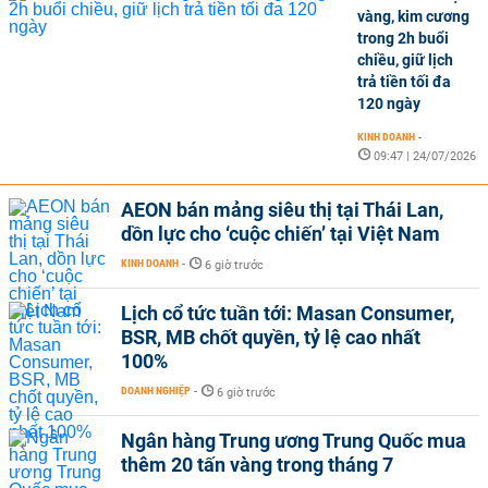
vàng, kim cương
trong 2h buổi
chiều, giữ lịch
trả tiền tối đa
120 ngày
KINH DOANH
-
09:47 | 24/07/2026
AEON bán mảng siêu thị tại Thái Lan,
dồn lực cho ‘cuộc chiến’ tại Việt Nam
KINH DOANH
-
6 giờ trước
Lịch cổ tức tuần tới: Masan Consumer,
BSR, MB chốt quyền, tỷ lệ cao nhất
100%
DOANH NGHIỆP
-
6 giờ trước
Ngân hàng Trung ương Trung Quốc mua
thêm 20 tấn vàng trong tháng 7