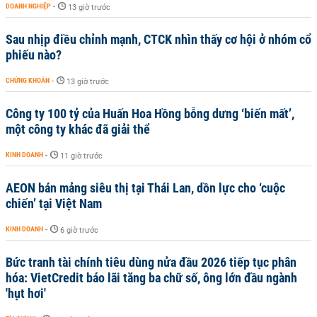
DOANH NGHIỆP
-
13 giờ trước
Sau nhịp điều chỉnh mạnh, CTCK nhìn thấy cơ hội ở nhóm cổ
phiếu nào?
CHỨNG KHOÁN
-
13 giờ trước
Công ty 100 tỷ của Huấn Hoa Hồng bỗng dưng ‘biến mất’,
một công ty khác đã giải thể
KINH DOANH
-
11 giờ trước
AEON bán mảng siêu thị tại Thái Lan, dồn lực cho ‘cuộc
chiến’ tại Việt Nam
KINH DOANH
-
6 giờ trước
Bức tranh tài chính tiêu dùng nửa đầu 2026 tiếp tục phân
hóa: VietCredit báo lãi tăng ba chữ số, ông lớn đầu ngành
'hụt hơi'