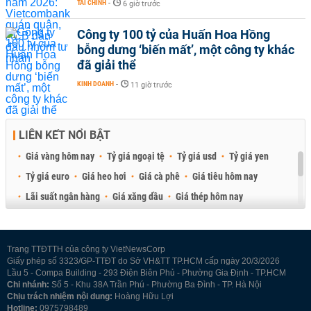
TÀI CHÍNH
-
6 giờ trước
Công ty 100 tỷ của Huấn Hoa Hồng
bỗng dưng ‘biến mất’, một công ty khác
đã giải thể
KINH DOANH
-
11 giờ trước
LIÊN KẾT NỔI BẬT
Giá vàng hôm nay
Tỷ giá ngoại tệ
Tỷ giá usd
Tỷ giá yen
Tỷ giá euro
Giá heo hơi
Giá cà phê
Giá tiêu hôm nay
Lãi suất ngân hàng
Giá xăng dầu
Giá thép hôm nay
Giá sầu riêng
Giá thịt heo
Giá gạo
Giá cao su
Best Retail Brokers
Diễn đàn đầu tư Việt Nam 2026
Trang TTĐTTH của công ty VietNewsCorp
Giấy phép số 3323/GP-TTĐT do Sở VH&TT TP.HCM cấp ngày 20/3/2026
Lầu 5 - Compa Building - 293 Điện Biên Phủ - Phường Gia Định - TP.HCM
Chi nhánh:
Số 5 - Khu 38A Trần Phú - Phường Ba Đình - TP. Hà Nội
Chịu trách nhiệm nội dung:
Hoàng Hữu Lợi
Hotline:
0975798489