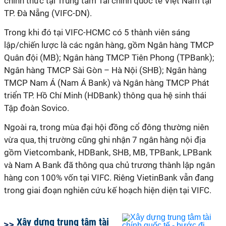
chính thức tại Trung tâm Tài chính quốc tế Việt Nam tại
TP. Đà Nẵng (VIFC-DN).
Trong khi đó tại VIFC-HCMC có 5 thành viên sáng
lập/chiến lược là các ngân hàng, gồm Ngân hàng TMCP
Quân đội (MB); Ngân hàng TMCP Tiên Phong (TPBank);
Ngân hàng TMCP Sài Gòn – Hà Nội (SHB); Ngân hàng
TMCP Nam Á (Nam Á Bank) và Ngân hàng TMCP Phát
triển TP. Hồ Chí Minh (HDBank) thông qua hệ sinh thái
Tập đoàn Sovico.
Ngoài ra, trong mùa đại hội đồng cổ đông thường niên
vừa qua, thị trường cũng ghi nhận 7 ngân hàng nội địa
gồm Vietcombank, HDBank, SHB, MB, TPBank, LPBank
và Nam A Bank đã thông qua chủ trương thành lập ngân
hàng con 100% vốn tại VIFC. Riêng VietinBank vẫn đang
trong giai đoạn nghiên cứu kế hoạch hiện diện tại VIFC.
Xây dựng trung tâm tài