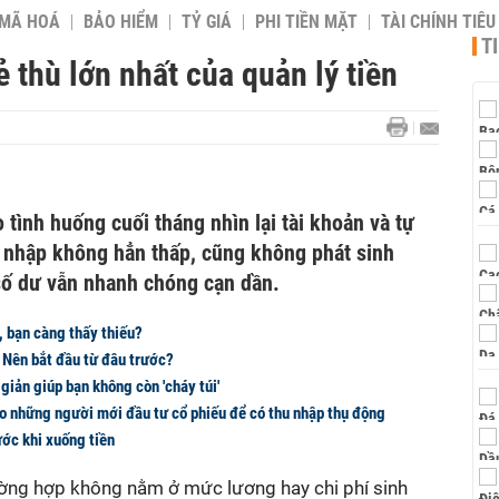
 MÃ HOÁ
BẢO HIỂM
TỶ GIÁ
PHI TIỀN MẶT
TÀI CHÍNH TIÊ
T
 thù lớn nhất của quản lý tiền
 tình huống cuối tháng nhìn lại tài khoản và tự
u nhập không hẳn thấp, cũng không phát sinh
số dư vẫn nhanh chóng cạn dần.
, bạn càng thấy thiếu?
: Nên bắt đầu từ đâu trước?
i giản giúp bạn không còn 'cháy túi'
o những người mới đầu tư cổ phiếu để có thu nhập thụ động
ước khi xuống tiền
ờng hợp không nằm ở mức lương hay chi phí sinh