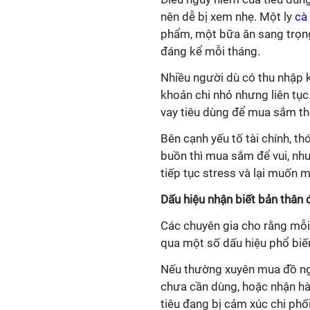
nên dễ bị xem nhẹ. Một ly
cà
phẩm, một bữa ăn sang trọng
đáng kể mỗi tháng.
Nhiều người dù có thu nhập kh
khoản chi nhỏ nhưng liên tục
vay tiêu dùng để mua sắm the
Bên cạnh yếu tố tài chính, th
buồn thì mua sắm để vui, nhưng
tiếp tục stress và lại muốn 
Dấu hiệu nhận biết bản thân
Các chuyên gia cho rằng mỗi 
qua một số dấu hiệu phổ biế
Nếu thường xuyên mua đồ nga
chưa cần dùng, hoặc nhận hàn
tiêu đang bị cảm xúc chi phối