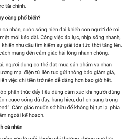
c tài chính.
ày càng phổ biến?
h cá nhân, cuộc sống hiện đại khiến con người dễ rơi
 mệt mỏi kéo dài. Công việc áp lực, nhịp sống nhanh,
 khiến nhu cầu tìm kiếm sự giải tỏa tức thời tăng lên.
à cách mang đến cảm giác hài lòng nhanh chóng.
hoại, người dùng có thể đặt mua sản phẩm và nhận
hương mại điện tử liên tục gửi thông báo giảm giá,
iến việc chi tiền trở nên dễ dàng hơn bao giờ hết.
góp phần thúc đẩy tiêu dùng cảm xúc khi người dùng
ảnh cuộc sống đủ đầy, hàng hiệu, du lịch sang trọng
end”. Cảm giác muốn sở hữu để không bị tụt lại phía
ắm ngoài kế hoạch.
nh cá nhân
g cảm xúc là mỗi khoản chi thường không quá lớn