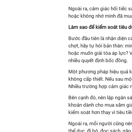
Ngoài ra, cảm giác hối tiếc s
hoặc không nhớ mình đã mua 
Làm sao để kiểm soát tiêu 
Bước đầu tiên là nhận diện c
chợt, hãy tự hỏi bản thân: m
hoặc muốn giải tỏa áp lực? Vi
nhiều quyết định bốc đồng.
Một phương pháp hiệu quả kh
không cấp thiết. Nếu sau một
Nhiều trường hợp cảm giác mu
Bên cạnh đó, nên lập ngân sá
khoản dành cho mua sắm giải 
kiểm soát hơn thay vì tiêu tiề
Ngoài ra, mỗi người cũng nê
thể dục, đi bộ, đọc sách, gặ