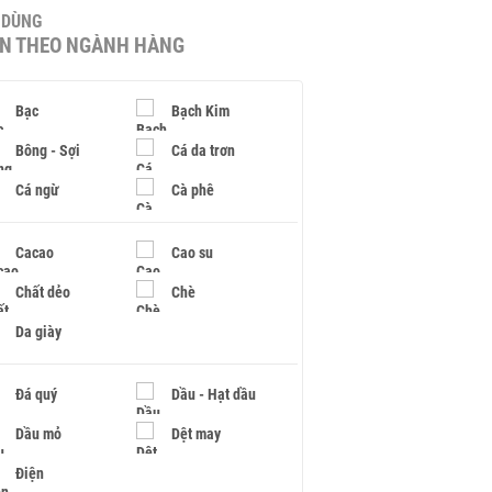
U DÙNG
IN THEO NGÀNH HÀNG
Bạc
Bạch Kim
Bông - Sợi
Cá da trơn
Cá ngừ
Cà phê
Cacao
Cao su
Chất dẻo
Chè
Da giày
Đá quý
Dầu - Hạt dầu
Dầu mỏ
Dệt may
Điện