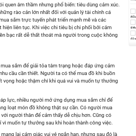
hói quen âm thầm nhưng phổ biến: tiêu dùng cảm xúc.
ững rào cản lớn nhất đối với quản lý tài chính cá
i mua sắm trực tuyến phát triển mạnh mẽ và các
hiện liên tục. Khi việc chi tiêu bị chi phối bởi cảm
 tiền bạc rất dễ thất thoát mà người trong cuộc không
i mua sắm để giải tỏa tâm trạng hoặc đáp ứng cảm
 nhu cầu cần thiết. Người ta có thể mua đồ khi buồn
ất vọng hoặc thậm chí khi quá vui và muốn tự thưởng
c áp lực, nhiều người mở ứng dụng mua sắm chỉ để
hàng loạt món đồ không thật sự cần. Có người mua
 với người thân để cảm thấy dễ chịu hơn. Cũng có
ỉ vì muốn tự thưởng sau khi hoàn thành công việc.
mang lại cảm giác vui vẻ ngắn hạn, nhưng sau đó là