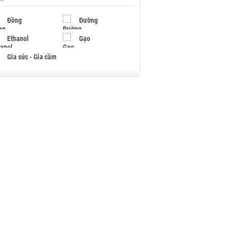
Đồng
Đường
Ethanol
Gạo
Gia súc - Gia cầm
Giấy
Gỗ
Hạt điều
Hồ tiêu - Hạt tiêu
Khí đốt
Kim loại khác
Mắc ca
Muối
Ngũ cốc
Nhựa - Hạt nhựa
Palladium
Phân bón