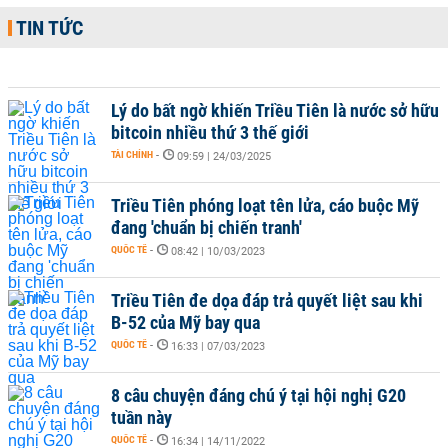
TIN TỨC
Lý do bất ngờ khiến Triều Tiên là nước sở hữu
bitcoin nhiều thứ 3 thế giới
TÀI CHÍNH
-
09:59 | 24/03/2025
Triều Tiên phóng loạt tên lửa, cáo buộc Mỹ
đang 'chuẩn bị chiến tranh'
QUỐC TẾ
-
08:42 | 10/03/2023
Triều Tiên đe dọa đáp trả quyết liệt sau khi
B-52 của Mỹ bay qua
QUỐC TẾ
-
16:33 | 07/03/2023
8 câu chuyện đáng chú ý tại hội nghị G20
tuần này
QUỐC TẾ
-
16:34 | 14/11/2022