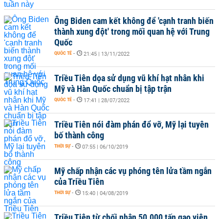
Ông Biden cam kết không để 'cạnh tranh biến
thành xung đột' trong mối quan hệ với Trung
Quốc
QUỐC TẾ
-
21:45 | 13/11/2022
Triều Tiên dọa sử dụng vũ khí hạt nhân khi
Mỹ và Hàn Quốc chuẩn bị tập trận
QUỐC TẾ
-
17:41 | 28/07/2022
Triều Tiên nói đàm phán đổ vỡ, Mỹ lại tuyên
bố thành công
THỜI SỰ
-
07:55 | 06/10/2019
Mỹ chấp nhận các vụ phóng tên lửa tầm ngắn
của Triều Tiên
THỜI SỰ
-
15:40 | 04/08/2019
Triều Tiên từ chối nhận 50.000 tấn gạo viện