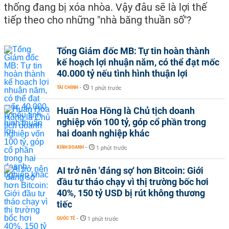
thống đang bị xóa nhòa. Vậy đâu sẽ là lợi thế
tiếp theo cho những "nhà băng thuần số"?
Tổng Giám đốc MB: Tự tin hoàn thành
kế hoạch lợi nhuận năm, có thể đạt mốc
40.000 tỷ nếu tình hình thuận lợi
TÀI CHÍNH
-
1 phút trước
Huấn Hoa Hồng là Chủ tịch doanh
nghiệp vốn 100 tỷ, góp cổ phần trong
hai doanh nghiệp khác
KINH DOANH
-
1 phút trước
AI trở nên 'đáng sợ' hơn Bitcoin: Giới
đầu tư tháo chạy vì thị trường bốc hơi
40%, 150 tỷ USD bị rút không thương
tiếc
QUỐC TẾ
-
1 phút trước