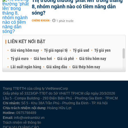
Thị trường thường ‘phất lên’ trong tháng
8, nhóm ngành nào có tiềm năng dẫn
sóng?
CHỨNG KHOÁN
-
1 phút trước
LIÊN KẾT NỔI BẬT
Giá vàng hôm nay
Tỷ giá ngoại tệ
Tỷ giá usd
Tỷ giá yen
Tỷ giá euro
Giá heo hơi
Giá cà phê
Giá tiêu hôm nay
Lãi suất ngân hàng
Giá xăng dầu
Giá thép hôm nay
Giá sầu riêng
Giá thịt heo
Giá gạo
Giá cao su
Best Retail Brokers
Diễn đàn đầu tư Việt Nam 2026
Trang TTĐTTH của công ty VietNewsCorp
Giấy phép số 3323/GP-TTĐT do Sở VH&TT TP.HCM cấp ngày 20/3/2026
Lầu 5 - Compa Building - 293 Điện Biên Phủ - Phường Gia Định - TP.HCM
Chi nhánh:
Số 5 - Khu 38A Trần Phú - Phường Ba Đình - TP. Hà Nội
Chịu trách nhiệm nội dung:
Hoàng Hữu Lợi
Hotline:
0975798489
Email:
info@vietnambiz.vn
Trách nhiệm về thông tin
DỊCH VỤ QUẢNG CÁO