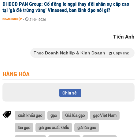
ĐHĐCĐ PAN Group: Cổ đông lo ngại thay đổi nhân sự cấp cao
tại 'gà đẻ trứng vàng' Vinaseed, ban lãnh đạo nói gì?
DOANH NGHIỆP
-
21-04-2026
Tiến Anh
Theo
Doanh Nghiệp & Kinh Doanh
Copy link
HÀNG HÓA
Chia sẻ
xuất khẩu gạo
gạo
Giá lúa gạo
gạo Việt Nam
lúa gạo
giá gạo xuất khẩu
giá lúa gạo