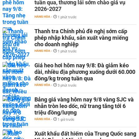
tuần qua, thương lái sớm chào giá vụ
2026-2027
HÀNG HÓA
-
1 phút trước
Thanh tra Chính phủ đề nghị sớm cấp
phép nhập khẩu, sản xuất vàng miếng
cho doanh nghiệp
HÀNG HÓA
-
1 phút trước
Giá heo hơi hôm nay 9/8: Đà giảm kéo
dài, nhiều địa phương xuống dưới 60.000
đồng/kg trong tuần qua
HÀNG HÓA
-
3 phút trước
Bảng giá vàng hôm nay 9/8 vàng SJC và
nhẫn tròn leo dốc, nữ trang tăng tới 6
triệu đồng/lượng
HÀNG HÓA
-
1 giờ trước
Xuất khẩu đất hiếm của Trung Quốc sang