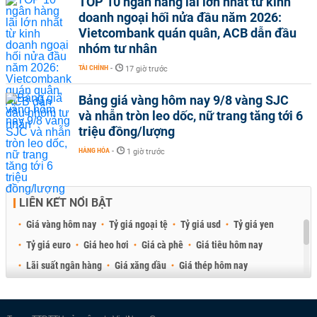
TOP 10 ngân hàng lãi lớn nhất từ kinh
doanh ngoại hối nửa đầu năm 2026:
Vietcombank quán quân, ACB dẫn đầu
nhóm tư nhân
TÀI CHÍNH
-
17 giờ trước
Bảng giá vàng hôm nay 9/8 vàng SJC
và nhẫn tròn leo dốc, nữ trang tăng tới 6
triệu đồng/lượng
HÀNG HÓA
-
1 giờ trước
LIÊN KẾT NỔI BẬT
Giá vàng hôm nay
Tỷ giá ngoại tệ
Tỷ giá usd
Tỷ giá yen
Tỷ giá euro
Giá heo hơi
Giá cà phê
Giá tiêu hôm nay
Lãi suất ngân hàng
Giá xăng dầu
Giá thép hôm nay
Giá sầu riêng
Giá thịt heo
Giá gạo
Giá cao su
Best Retail Brokers
Diễn đàn đầu tư Việt Nam 2026