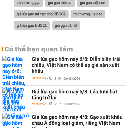
sản lượng gạo
giá gạo thái lan
giá gạo việt nam
giá lúa gạo tại các tỉnh ĐBSCL
thị trường lúa gạo
giá lúa gạo ĐBSCL
giá gạo bán lẻ
Có thể bạn quan tâm
Giá lúa gạo hôm nay 6/8: Diễn biến trái
chiều, Việt Nam có thể áp giá sàn xuất
khẩu
HÀNG HÓA
-
13:49 | 06/08/2026
Giá lúa gạo hôm nay 5/8: Lúa tươi bật
tăng trở lại
HÀNG HÓA
-
12:57 | 05/08/2026
Giá lúa gạo hôm nay 4/8: Gạo xuất khẩu
châu Á đồng loạt giảm, riêng Việt Nam