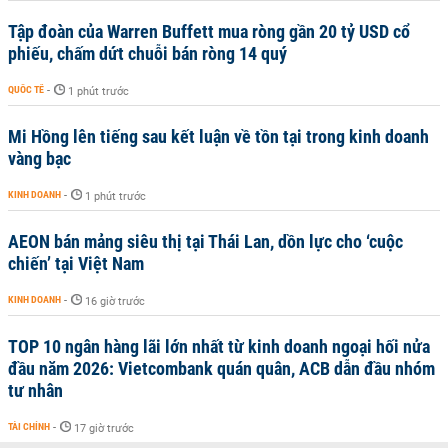
Tập đoàn của Warren Buffett mua ròng gần 20 tỷ USD cổ
phiếu, chấm dứt chuỗi bán ròng 14 quý
QUỐC TẾ
-
1 phút trước
Mi Hồng lên tiếng sau kết luận về tồn tại trong kinh doanh
vàng bạc
KINH DOANH
-
1 phút trước
AEON bán mảng siêu thị tại Thái Lan, dồn lực cho ‘cuộc
chiến’ tại Việt Nam
KINH DOANH
-
16 giờ trước
TOP 10 ngân hàng lãi lớn nhất từ kinh doanh ngoại hối nửa
đầu năm 2026: Vietcombank quán quân, ACB dẫn đầu nhóm
tư nhân
TÀI CHÍNH
-
17 giờ trước