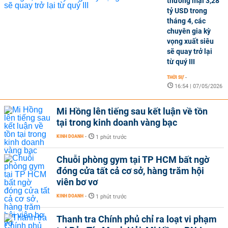
thương mại 3,28
tỷ USD trong
tháng 4, các
chuyên gia kỳ
vọng xuất siêu
sẽ quay trở lại
từ quý III
THỜI SỰ
-
16:54 | 07/05/2026
Mi Hồng lên tiếng sau kết luận về tồn
tại trong kinh doanh vàng bạc
KINH DOANH
-
1 phút trước
Chuỗi phòng gym tại TP HCM bất ngờ
đóng cửa tất cả cơ sở, hàng trăm hội
viên bơ vơ
KINH DOANH
-
1 phút trước
Thanh tra Chính phủ chỉ ra loạt vi phạm