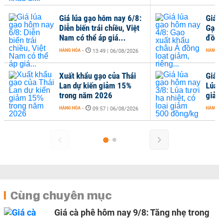
Giá lúa gạo hôm nay 6/8:
Giá
Diễn biến trái chiều, Việt
Gạo
Nam có thể áp giá...
đồng
HÀNG HÓA
-
HÀNG
13:49 | 06/08/2026
Xuất khẩu gạo của Thái
Giá
Lan dự kiến giảm 15%
Lúa 
trong năm 2026
giả
HÀNG HÓA
-
HÀNG
09:57 | 06/08/2026
Cùng chuyên mục
Giá cà phê hôm nay 9/8: Tăng nhẹ trong