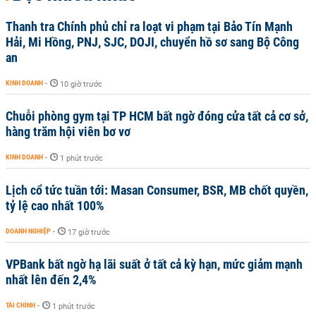
Thanh tra Chính phủ chỉ ra loạt vi phạm tại Bảo Tín Mạnh
Hải, Mi Hồng, PNJ, SJC, DOJI, chuyển hồ sơ sang Bộ Công
an
KINH DOANH
-
10 giờ trước
Chuỗi phòng gym tại TP HCM bất ngờ đóng cửa tất cả cơ sở,
hàng trăm hội viên bơ vơ
KINH DOANH
-
1 phút trước
Lịch cổ tức tuần tới: Masan Consumer, BSR, MB chốt quyền,
tỷ lệ cao nhất 100%
DOANH NGHIỆP
-
17 giờ trước
VPBank bất ngờ hạ lãi suất ở tất cả kỳ hạn, mức giảm mạnh
nhất lên đến 2,4%
TÀI CHÍNH
-
1 phút trước