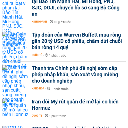
tại Bảo Tín Mạnh Hải, Mi Hồng, PNJ,
SJC, DOJI, chuyển hồ sơ sang Bộ Công
an
KINH DOANH
-
10 giờ trước
Tập đoàn của Warren Buffett mua ròng
gần 20 tỷ USD cổ phiếu, chấm dứt chuỗi
bán ròng 14 quý
QUỐC TẾ
-
1 phút trước
Thanh tra Chính phủ đề nghị sớm cấp
phép nhập khẩu, sản xuất vàng miếng
cho doanh nghiệp
HÀNG HÓA
-
1 phút trước
Iran đòi Mỹ rút quân để mở lại eo biển
Hormuz
QUỐC TẾ
-
1 phút trước