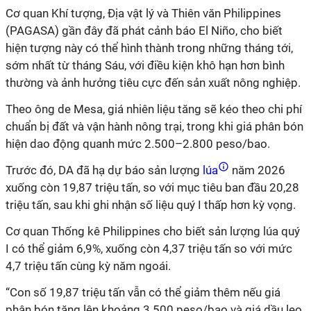
Cơ quan Khí tượng, Địa vật lý và Thiên văn Philippines
(PAGASA) gần đây đã phát cảnh báo El Niño, cho biết
hiện tượng này có thể hình thành trong những tháng tới,
sớm nhất từ tháng Sáu, với điều kiện khô hạn hơn bình
thường và ảnh hưởng tiêu cực đến sản xuất nông nghiệp.
Theo ông de Mesa, giá nhiên liệu tăng sẽ kéo theo chi phí
chuẩn bị đất và vận hành nông trại, trong khi giá phân bón
hiện dao động quanh mức 2.500–2.800 peso/bao.
Trước đó, DA đã hạ dự báo sản lượng
lúa
năm 2026
xuống còn 19,87 triệu tấn, so với mục tiêu ban đầu 20,28
triệu tấn, sau khi ghi nhận số liệu quý I thấp hơn kỳ vọng.
Cơ quan Thống kê Philippines cho biết sản lượng lúa quý
I có thể giảm 6,9%, xuống còn 4,37 triệu tấn so với mức
4,7 triệu tấn cùng kỳ năm ngoái.
“Con số 19,87 triệu tấn vẫn có thể giảm thêm nếu giá
phân bón tăng lên khoảng 3.500 peso/bao và giá dầu leo