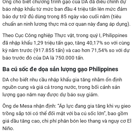
Ông cho biết chương trình gạo của DA đã điều chỉnh dự
báo nhập khẩu từ mức ban đầu 4 triệu tấn lên mức đảm
bảo dự trữ đủ dùng trong 85 ngày vào cuối năm (tiêu
chuẩn an ninh lương thực mà cơ quan này đang áp dụng).
Theo Cục Công nghiệp Thực vật, trong quý I, Philippines
đã nhập khẩu 1,29 triệu tấn gạo, tăng 40,17% so với cùng
kỳ năm trước (917.855 tấn) và cao hơn 71,54% so với dự
báo trước đó của DA là 750.000 tấn.
Ba cú sốc đe dọa sản lượng gạo Philippines
DA cho biết nhu cầu nhập khẩu gia tăng nhằm ổn định
nguồn cung và giá cả trong nước, trong bối cảnh sản
lượng gạo năm nay được dự báo suy giảm.
Ông de Mesa nhận định: “Áp lực đang gia tăng khi vụ gieo
trồng sắp tới có thể đối mặt với ba cú sốc lớn”, bao gồm
giá dầu tăng cao, chi phí phân bón leo thang và nguy cơ El
Niño.