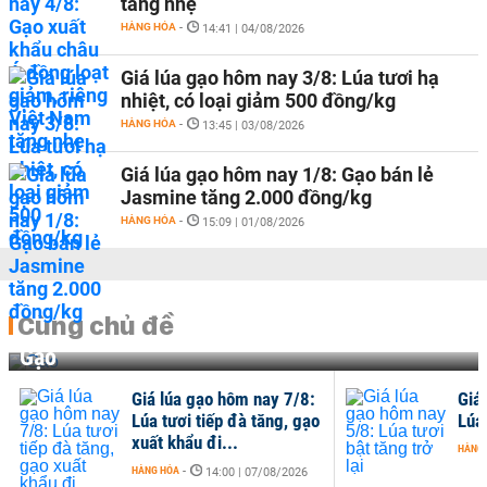
tăng nhẹ
HÀNG HÓA
-
14:41 | 04/08/2026
Giá lúa gạo hôm nay 3/8: Lúa tươi hạ
nhiệt, có loại giảm 500 đồng/kg
HÀNG HÓA
-
13:45 | 03/08/2026
Giá lúa gạo hôm nay 1/8: Gạo bán lẻ
Jasmine tăng 2.000 đồng/kg
HÀNG HÓA
-
15:09 | 01/08/2026
Cùng chủ đề
Gạo
Giá lúa gạo hôm nay 7/8:
Giá
Lúa tươi tiếp đà tăng, gạo
Lúa 
xuất khẩu đi...
HÀNG
HÀNG HÓA
-
14:00 | 07/08/2026