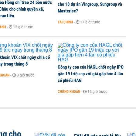
oa Hồng chỉ trao 24 bồn nước
cho 18 dự án Vingroup, Sungroup và
 Châu cho chính quyền xã,
TCK, ai đã mua vào?
Masterise?
rao tiền
TÀI CHÍNH
-
17 giờ trước
OANH
-
12 giờ trước
ine, lao động công trình đóng BHXH bắt buộc
khoán VIX chốt ngày chia cổ
y trong tháng 8
Công ty con của HAGL chốt ngày IPO
gần 19 triệu cp với giá gấp hơn 4 lần
KHOÁN
-
8 giờ trước
cổ phiếu HAG
CHỨNG KHOÁN
-
16 giờ trước
ng cho