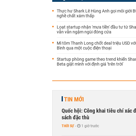
Thực hư Shark Lê Hùng Anh gọi môi giới B
nghề chất xám thấp
Loạt startup nhận 'mưa tiền' đầu tư từ Sh
vẫn vẫn ngậm ngùi đóng cửa
Mì tôm Thanh Long chốt deal triệu USD vớ
Bình qua một cuộc điện thoại
Startup phòng game theo trend khiến Sha
Beta giật mình với định giá 'trên trời'
TIN MỚI
Quốc hội: Công khai tiêu chí xác
sách đặc thù
THỜI SỰ
-
1 giờ trước