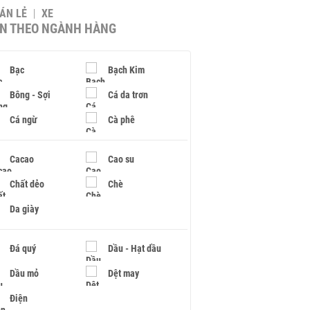
BÁN LẺ
XE
IN THEO NGÀNH HÀNG
Bạc
Bạch Kim
Bông - Sợi
Cá da trơn
Cá ngừ
Cà phê
Cacao
Cao su
Chất dẻo
Chè
Da giày
Đá quý
Dầu - Hạt dầu
Dầu mỏ
Dệt may
Điện