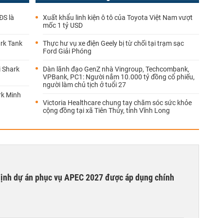
ĐS là
Xuất khẩu linh kiện ô tô của Toyota Việt Nam vượt
mốc 1 tỷ USD
ark Tank
Thực hư vụ xe điện Geely bị từ chối tại trạm sạc
Ford Giải Phóng
i Shark
Dàn lãnh đạo GenZ nhà Vingroup, Techcombank,
VPBank, PC1: Người nắm 10.000 tỷ đồng cổ phiếu,
người làm chủ tịch ở tuổi 27
rk Minh
Victoria Healthcare chung tay chăm sóc sức khỏe
cộng đồng tại xã Tiên Thủy, tỉnh Vĩnh Long
 định dự án phục vụ APEC 2027 được áp dụng chính