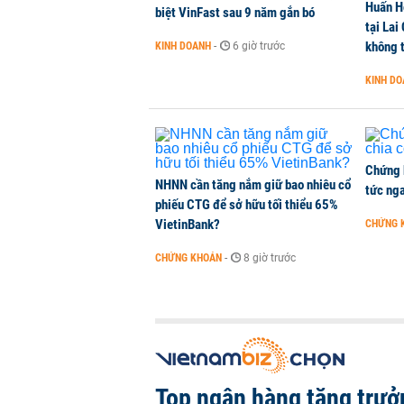
Huấn H
biệt VinFast sau 9 năm gắn bó
tại Lai
Dòng tiền ngoại bất ngờ trở lại T
không t
KINH DOANH
-
6 giờ trước
CHỨNG KHOÁN
-
4 giờ trước
KINH D
Kiến nghị đưa người bán hàng onl
THỜI SỰ
-
4 giờ trước
Chứng 
NHNN cần tăng nắm giữ bao nhiêu cổ
tức nga
phiếu CTG để sở hữu tối thiểu 65%
VietinBank?
CHỨNG 
CHỨNG KHOÁN
-
8 giờ trước
Top ngân hàng tăng trưở