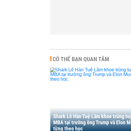
KINH DOANH
-
6:00 | 09/09/2022
10:05 | 05/09/2022
CÓ THỂ BẠN QUAN TÂM
Shark Lê Hàn Tuệ Lâm khoe trúng tu
MBA tại trường ông Trump và Elon 
từng theo học