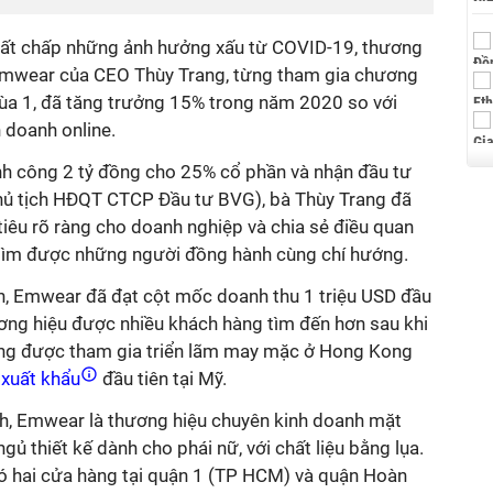
bất chấp những ảnh hưởng xấu từ COVID-19, thương
 Emwear của CEO Thùy Trang, từng tham gia chương
ùa 1, đã tăng trưởng 15% trong năm 2020 so với
h doanh online.
ành công 2 tỷ đồng cho 25% cổ phần và nhận đầu tư
hủ tịch HĐQT CTCP Đầu tư BVG), bà Thùy Trang đã
iêu rõ ràng cho doanh nghiệp và chia sẻ điều quan
à tìm được những người đồng hành cùng chí hướng.
nh, Emwear đã đạt cột mốc doanh thu 1 triệu USD đầu
ương hiệu được nhiều khách hàng tìm đến hơn sau khi
ũng được tham gia triển lãm may mặc ở Hong Kong
xuất khẩu
đầu tiên tại Mỹ.
nh, Emwear là thương hiệu chuyên kinh doanh mặt
ngủ thiết kế dành cho phái nữ, với chất liệu bằng lụa.
ó hai cửa hàng tại quận 1 (TP HCM) và quận Hoàn