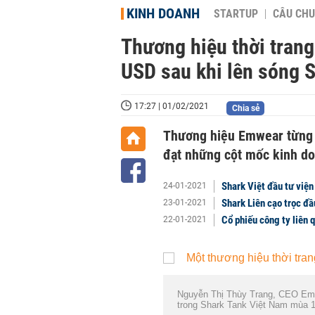
KINH DOANH
STARTUP
CÂU CHU
Thương hiệu thời trang
USD sau khi lên sóng 
17:27 | 01/02/2021
Chia sẻ
Thương hiệu Emwear từng 
đạt những cột mốc kinh do
Shark Việt đầu tư viện
24-01-2021
Shark Liên cạo trọc đầ
23-01-2021
Cổ phiếu công ty liên q
22-01-2021
Nguyễn Thị Thùy Trang, CEO Emw
trong Shark Tank Việt Nam mùa 1