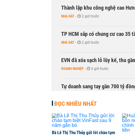
Thành lập khu công nghệ cao Hưn
NHÀ ĐẤT
-
2 giờ trước
TP HCM sắp có chung cư cao 35 tầ
NHÀ ĐẤT
-
2 giờ trước
EVN đã xóa sạch lỗ lũy kế, thu g
DOANH NGHIỆP
-
3 giờ trước
Tự doanh sang tay gần 700 tỷ đồn
CHỨNG KHOÁN
-
4 giờ trước
ĐỌC NHIỀU NHẤT
Thu hồi 89 ha đất để đấu giá lựa 
không
NHÀ ĐẤT
-
4 giờ trước
Bà Lê Thị Thu Thủy gửi lời chào tạm