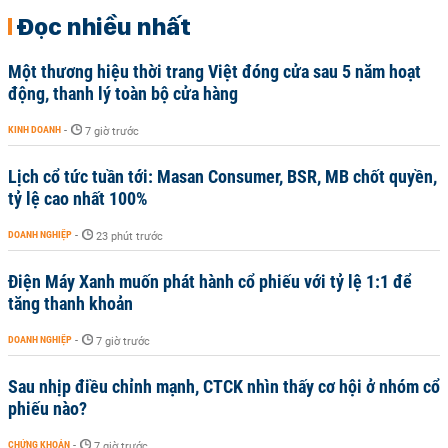
Đọc nhiều nhất
Một thương hiệu thời trang Việt đóng cửa sau 5 năm hoạt
động, thanh lý toàn bộ cửa hàng
KINH DOANH
-
7 giờ trước
Lịch cổ tức tuần tới: Masan Consumer, BSR, MB chốt quyền,
tỷ lệ cao nhất 100%
DOANH NGHIỆP
-
23 phút trước
Điện Máy Xanh muốn phát hành cổ phiếu với tỷ lệ 1:1 để
tăng thanh khoản
DOANH NGHIỆP
-
7 giờ trước
Sau nhịp điều chỉnh mạnh, CTCK nhìn thấy cơ hội ở nhóm cổ
phiếu nào?
CHỨNG KHOÁN
-
7 giờ trước