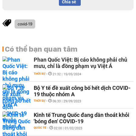
Chia sẻ
covid-19
Có thể bạn quan tâm
Phan Quốc Việt: Bị cáo không phải chủ
mưu, chỉ là đồng phạm vụ Việt Á
THỜI SỰ
-
21:32 | 15/05/2024
Bộ Y tế đề xuất công bố hết dịch COVID-
19 thuộc nhóm A
THỜI SỰ
-
06:33 | 29/09/2023
Kinh tế Trung Quốc đang dần thoát khỏi
'bóng đen' COVID-19
QUỐC TẾ
-
02:00 | 01/02/2023