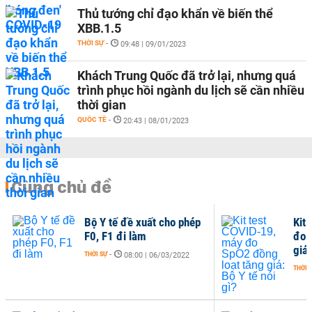
Thủ tướng chỉ đạo khẩn về biến thể
XBB.1.5
THỜI SỰ
-
09:48 | 09/01/2023
Khách Trung Quốc đã trở lại, nhưng quá
trình phục hồi ngành du lịch sẽ cần nhiều
thời gian
QUỐC TẾ
-
20:43 | 08/01/2023
Cùng chủ đề
Bộ Y tế đề xuất cho phép
Kit
F0, F1 đi làm
đo 
giá:
THỜI SỰ
-
08:00 | 06/03/2022
THỜI 