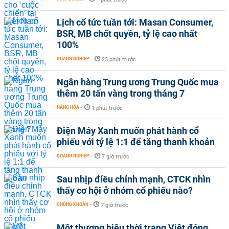
Lịch cổ tức tuần tới: Masan Consumer,
BSR, MB chốt quyền, tỷ lệ cao nhất
100%
DOANH NGHIỆP
-
23 phút trước
Ngân hàng Trung ương Trung Quốc mua
thêm 20 tấn vàng trong tháng 7
HÀNG HÓA
-
1 phút trước
Điện Máy Xanh muốn phát hành cổ
phiếu với tỷ lệ 1:1 để tăng thanh khoản
DOANH NGHIỆP
-
7 giờ trước
Sau nhịp điều chỉnh mạnh, CTCK nhìn
thấy cơ hội ở nhóm cổ phiếu nào?
CHỨNG KHOÁN
-
7 giờ trước
Một thương hiệu thời trang Việt đóng