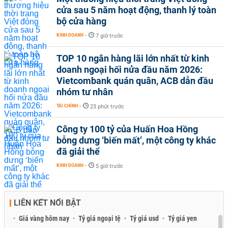
cửa sau 5 năm hoạt động, thanh lý toàn
bộ cửa hàng
KINH DOANH
-
7 giờ trước
TOP 10 ngân hàng lãi lớn nhất từ kinh
doanh ngoại hối nửa đầu năm 2026:
Vietcombank quán quân, ACB dẫn đầu
nhóm tư nhân
TÀI CHÍNH
-
23 phút trước
Công ty 100 tỷ của Huấn Hoa Hồng
bỗng dưng ‘biến mất’, một công ty khác
đã giải thể
KINH DOANH
-
5 giờ trước
LIÊN KẾT NỔI BẬT
Giá vàng hôm nay
Tỷ giá ngoại tệ
Tỷ giá usd
Tỷ giá yen