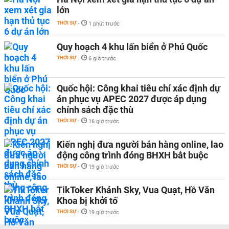
lớn
THỜI SỰ
-
1 phút trước
Quy hoạch 4 khu lấn biển ở Phú Quốc
THỜI SỰ
-
6 giờ trước
Quốc hội: Công khai tiêu chí xác định dự
án phục vụ APEC 2027 được áp dụng
chính sách đặc thù
THỜI SỰ
-
16 giờ trước
Kiến nghị đưa người bán hàng online, lao
động công trình đóng BHXH bắt buộc
THỜI SỰ
-
19 giờ trước
TikToker Khánh Sky, Vua Quạt, Hồ Văn
Khoa bị khởi tố
THỜI SỰ
-
19 giờ trước