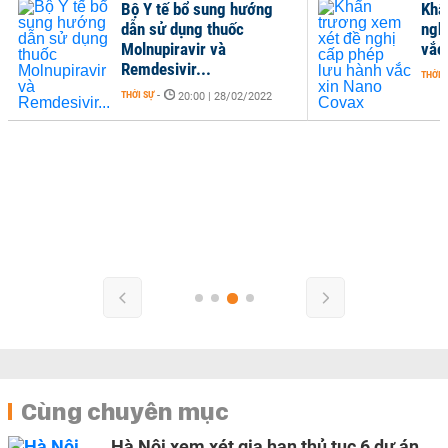
Bộ Y tế bổ sung hướng
Khẩ
dẫn sử dụng thuốc
ngh
Molnupiravir và
vắc
Remdesivir...
THỜI 
THỜI SỰ
-
20:00 | 28/02/2022
Cùng chuyên mục
Hà Nội xem xét gia hạn thủ tục 6 dự án