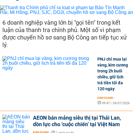
6 doanh nghiệp vàng lớn bị "gọi tên" trong kết
luận của thanh tra chính phủ. Một số vi phạm
được chuyển hồ sơ sang Bộ Công an tiếp tục xử
lý.
PNJ chỉ mua lại
vàng, kim cương
trong 2h buổi
chiều, giữ lịch
trả tiền tối đa
120 ngày
KINH DOANH
-
09:47 | 24/07/2026
AEON bán mảng siêu thị tại Thái Lan,
dồn lực cho ‘cuộc chiến’ tại Việt Nam
KINH DOANH
-
1 phút trước