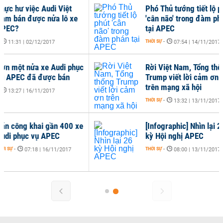
ư việc Audi Việt
Phó Thủ tướng tiết lộ phút
n được nửa lô xe
'cân não' trong đàm phán
tại APEC
THỜI SỰ
-
1 | 02/12/2017
07:54 | 14/11/2017
t nửa xe Audi phục
Rời Việt Nam, Tổng thống
C đã được bán
Trump viết lời cảm ơn
trên mạng xã hội
7 | 16/11/2017
THỜI SỰ
-
13:32 | 13/11/2017
ng khai gần 400 xe
[Infographic] Nhìn lại 26
hục vụ APEC
kỳ Hội nghị APEC
THỜI SỰ
-
07:18 | 16/11/2017
08:00 | 13/11/2017