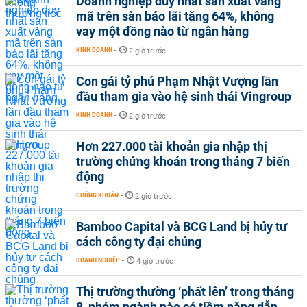
Doanh nghiệp duy nhất sản xuất vàng
mã trên sàn báo lãi tăng 64%, không
vay một đồng nào từ ngân hàng
KINH DOANH
-
2 giờ trước
Con gái tỷ phú Phạm Nhật Vượng lần
đầu tham gia vào hệ sinh thái Vingroup
KINH DOANH
-
2 giờ trước
Hơn 227.000 tài khoản gia nhập thị
trường chứng khoán trong tháng 7 biến
động
CHỨNG KHOÁN
-
2 giờ trước
Bamboo Capital và BCG Land bị hủy tư
cách công ty đại chúng
DOANH NGHIỆP
-
4 giờ trước
Thị trường thường ‘phất lên’ trong tháng
8, nhóm ngành nào có tiềm năng dẫn