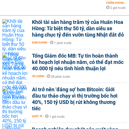
CHỨNG KHOÁN
-
2 giờ trước
Khối tài sản hàng trăm tỷ của Huấn Hoa
Hồng: Từ biệt thự 50 tỷ, dàn siêu xe
hàng chục tỷ đến vườn tùng Nhật đắt đỏ
KINH DOANH
-
1 phút trước
Tổng Giám đốc MB: Tự tin hoàn thành
kế hoạch lợi nhuận năm, có thể đạt mốc
40.000 tỷ nếu tình hình thuận lợi
TÀI CHÍNH
-
38 phút trước
AI trở nên 'đáng sợ' hơn Bitcoin: Giới
đầu tư tháo chạy vì thị trường bốc hơi
40%, 150 tỷ USD bị rút không thương
tiếc
QUỐC TẾ
-
1 giờ trước