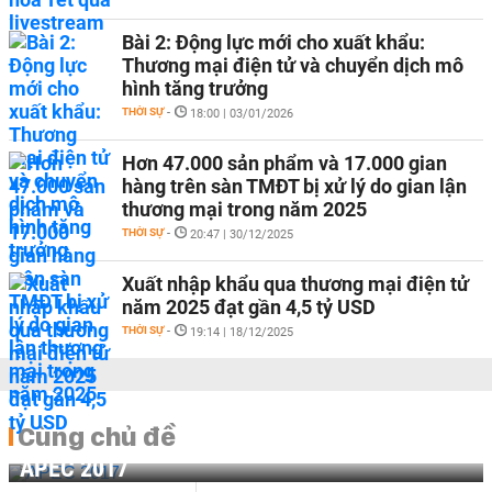
Bài 2: Động lực mới cho xuất khẩu:
Thương mại điện tử và chuyển dịch mô
hình tăng trưởng
THỜI SỰ
-
18:00 | 03/01/2026
Hơn 47.000 sản phẩm và 17.000 gian
hàng trên sàn TMĐT bị xử lý do gian lận
thương mại trong năm 2025
THỜI SỰ
-
20:47 | 30/12/2025
Xuất nhập khẩu qua thương mại điện tử
năm 2025 đạt gần 4,5 tỷ USD
THỜI SỰ
-
19:14 | 18/12/2025
Cùng chủ đề
APEC 2017