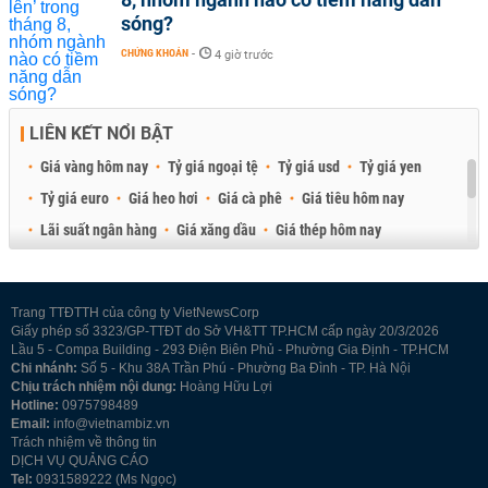
sóng?
CHỨNG KHOÁN
-
4 giờ trước
LIÊN KẾT NỔI BẬT
Giá vàng hôm nay
Tỷ giá ngoại tệ
Tỷ giá usd
Tỷ giá yen
Tỷ giá euro
Giá heo hơi
Giá cà phê
Giá tiêu hôm nay
Lãi suất ngân hàng
Giá xăng dầu
Giá thép hôm nay
Giá sầu riêng
Giá thịt heo
Giá gạo
Giá cao su
Best Retail Brokers
Diễn đàn đầu tư Việt Nam 2026
Trang TTĐTTH của công ty VietNewsCorp
Giấy phép số 3323/GP-TTĐT do Sở VH&TT TP.HCM cấp ngày 20/3/2026
Lầu 5 - Compa Building - 293 Điện Biên Phủ - Phường Gia Định - TP.HCM
Chi nhánh:
Số 5 - Khu 38A Trần Phú - Phường Ba Đình - TP. Hà Nội
Chịu trách nhiệm nội dung:
Hoàng Hữu Lợi
Hotline:
0975798489
Email:
info@vietnambiz.vn
Trách nhiệm về thông tin
DỊCH VỤ QUẢNG CÁO
Tel:
0931589222 (Ms Ngọc)