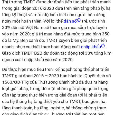
Thị trường TMĐT được dự đoán tiếp tục phát triển mạnh
trong giai đoạn 2016-2020 dựa trên nền tảng pháp lý, hạ
tầng kỹ thuật và mức độ hiểu biết của người tiêu dùng
ngày một hoàn thiện. Với lợi thế
dân số
trẻ, ước tính
30% dân số Việt Nam sẽ tham gia mua sắm trực tuyến
vào năm 2020; giá trị mua hàng đạt mức trung bình 350
đô la Mỹ. Bên cạnh đó, TMĐT xuyên biên giới phát triển
nhanh, phục vụ thiết thực hoạt động xuất
nhập khẩu
.
Giao dịch TMĐT B2B dự đoán tác động tới 30% tổng kim
ngạch xuất nhập khẩu vào năm 2020.
Để thực hiện mục tiêu trên, Kế hoạch tổng thể phát triển
TMĐT giai đoạn 2016 – 2020 ban hành tại Quyết định số
1563/QĐ-TTg của Thủ tướng Chính phủ đã đưa ra hàng
loạt giải pháp, trong đó một nhóm giải pháp quan trọng
cần tập trung thực hiện trong giai đoạn tới là phát triển
các hệ thống hạ tầng thiết yếu cho TMĐT, bao gồm hạ
tầng thanh toán, hạ tầng logistic, hệ thống chứng thực
cho giao dịch điện tử v.v… hướng tới thiết lập một nền