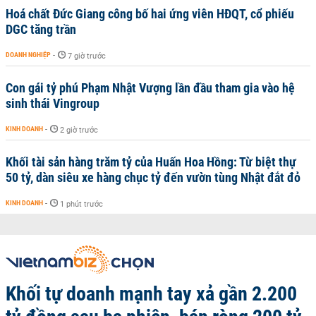
Hoá chất Đức Giang công bố hai ứng viên HĐQT, cổ phiếu
DGC tăng trần
DOANH NGHIỆP
-
7 giờ trước
Con gái tỷ phú Phạm Nhật Vượng lần đầu tham gia vào hệ
sinh thái Vingroup
KINH DOANH
-
2 giờ trước
Khối tài sản hàng trăm tỷ của Huấn Hoa Hồng: Từ biệt thự
50 tỷ, dàn siêu xe hàng chục tỷ đến vườn tùng Nhật đắt đỏ
KINH DOANH
-
1 phút trước
Khối tự doanh mạnh tay xả gần 2.200