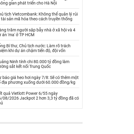
Palladium
Phân bón
ông gian phát triển cho Hà Nội
Rau - Củ -Quả
Sắt thép
ủ tịch Vietcombank: Không thể quản lý rủi
 tài sản mã hóa theo cách truyền thống
Sữa
ng trăm người sập bẫy nhà ở xã hội và 4
ự án 'ma' ở TP HCM
Than
Thức ăn chăn nuôi
ng Bí thư, Chủ tịch nước: Làm rõ trách
iệm khi dự án chậm tiến độ, đội vốn
Thủy hải sản khác
Tôm
ảng Ninh tính chi 80.000 tỷ đồng làm
Vàng
ường sắt kết nối Trung Quốc
 báo giá heo hơi ngày 7/8: Sẽ có thêm một
VLXD khác
Xăng dầu
ố địa phương xuống dưới 60.000 đồng/kg
Xi măng - Clynker
t quả Vietlott Power 6/55 ngày
6/08/2026 Jackpot 2 hơn 3,3 tỷ đồng đã có
hủ