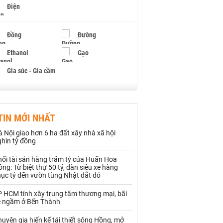
Điện
Đồng
Đường
Ethanol
Gạo
Gia súc - Gia cầm
Giấy
Gỗ
TIN MỚI NHẤT
Hạt điều
Hồ tiêu - Hạt tiêu
 Nội giao hơn 6 ha đất xây nhà xã hội
Khí đốt
ghìn tỷ đồng
hối tài sản hàng trăm tỷ của Huấn Hoa
Kim loại khác
Mắc ca
ng: Từ biệt thự 50 tỷ, dàn siêu xe hàng
hục tỷ đến vườn tùng Nhật đắt đỏ
Muối
Ngũ cốc
P HCM tính xây trung tâm thương mại, bãi
Nhựa - Hạt nhựa
e ngầm ở Bến Thành
uyên gia hiến kế tái thiết sông Hồng, mở