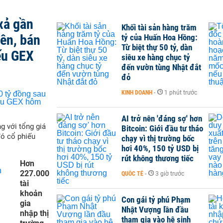
xả gần
Khối tài sản hàng trăm
iên, bán
tỷ của Huấn Hoa Hồng:
Từ biệt thự 50 tỷ, dàn
ếu GEX
siêu xe hàng chục tỷ
đến vườn tùng Nhật đắt
đỏ
KINH DOANH
-
1 phút trước
AI trở nên 'đáng sợ' hơn
g với tổng giá
Bitcoin: Giới đầu tư tháo
đó cổ phiếu
chạy vì thị trường bốc
hơi 40%, 150 tỷ USD bị
rút không thương tiếc
Hơn
227.000
QUỐC TẾ
-
3 giờ trước
tài
khoản
Con gái tỷ phú Phạm
gia
Nhật Vượng lần đầu
nhập thị
tham gia vào hệ sinh