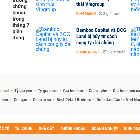
trường
thái Vingroup
chứng
khoán
KINH DOANH
-
3 giờ trước
trong
tháng 7
Bamboo Capital và BCG
biến
Land bị hủy tư cách
động
công ty đại chúng
DOANH NGHIỆP
-
5 giờ trước
á usd
Tỷ giá yen
Tỷ giá euro
Giá heo hơi
Giá cà phê
Giá tiêu hôm n
t heo
Giá gạo
Giá cao su
Best Retail Brokers
Diễn đàn đầu tư Việt N
ỐC TẾ
TÀI CHÍNH
NHÀ ĐẤT
CHỨNG KHOÁN
DOANH NGHIỆP
KINH DO