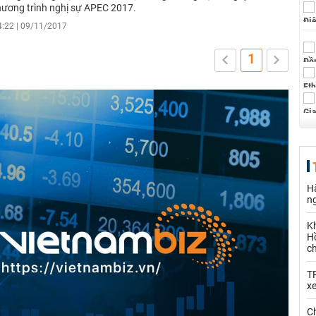
hương trình nghị sự APEC 2017.
4:22 | 09/11/2017
1
Hà
n
K
Hồ
c
T
x
Ch