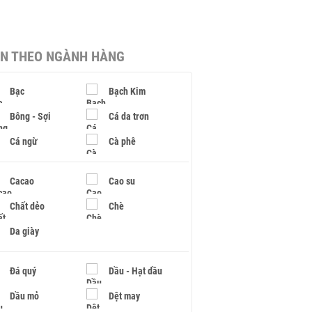
IN THEO NGÀNH HÀNG
Bạc
Bạch Kim
Bông - Sợi
Cá da trơn
Cá ngừ
Cà phê
Cacao
Cao su
Chất dẻo
Chè
Da giày
Đá quý
Dầu - Hạt dầu
Dầu mỏ
Dệt may