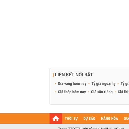
LIÊN KẾT NỔI BẬT
Giá vàng hôm nay
Tỷ giá ngoại tệ
Tỷ gi
Giá thép hôm nay
Giá sầu riêng
Giá thị
THỜI SỰ
DỰ BÁO
HÀNG HÓA
QU