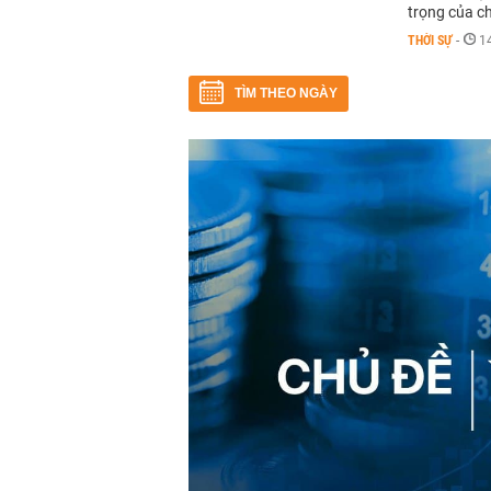
trọng của c
THỜI SỰ
-
1
TÌM THEO NGÀY