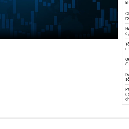
kh
Ch
ro
Hà
d
Tổ
nh
Qu
đ
Dự
s
Kế
0
c