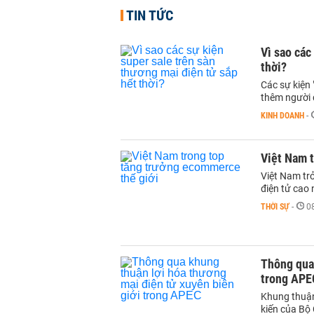
TIN TỨC
Vì sao các
thời?
Các sự kiện 
thêm người 
KINH DOANH
-
Việt Nam 
Việt Nam tr
điện tử cao n
THỜI SỰ
-
0
Thông qua 
trong APE
Khung thuận
kiến của Bộ