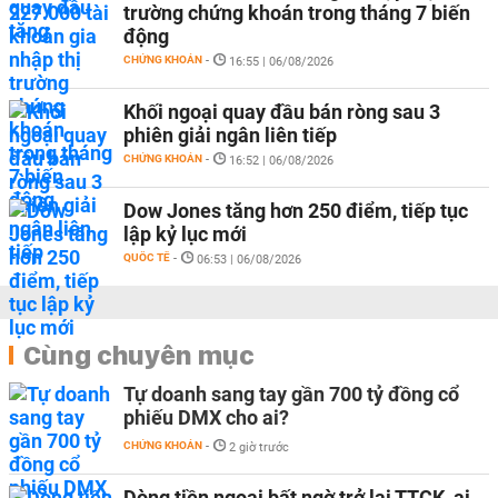
trường chứng khoán trong tháng 7 biến
động
CHỨNG KHOÁN
-
16:55 | 06/08/2026
Khối ngoại quay đầu bán ròng sau 3
phiên giải ngân liên tiếp
CHỨNG KHOÁN
-
16:52 | 06/08/2026
Dow Jones tăng hơn 250 điểm, tiếp tục
lập kỷ lục mới
QUỐC TẾ
-
06:53 | 06/08/2026
Cùng chuyên mục
Tự doanh sang tay gần 700 tỷ đồng cổ
phiếu DMX cho ai?
CHỨNG KHOÁN
-
2 giờ trước
Dòng tiền ngoại bất ngờ trở lại TTCK, ai