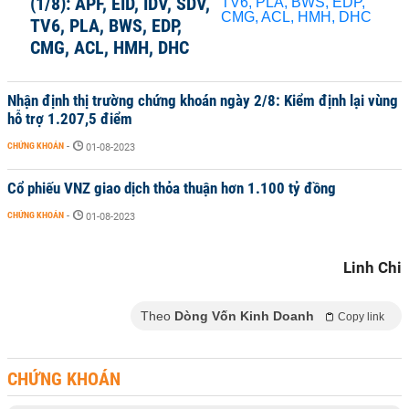
(1/8): APF, EID, IDV, SDV,
TV6, PLA, BWS, EDP,
CMG, ACL, HMH, DHC
Nhận định thị trường chứng khoán ngày 2/8: Kiểm định lại vùng
hỗ trợ 1.207,5 điểm
CHỨNG KHOÁN
-
01-08-2023
Cổ phiếu VNZ giao dịch thỏa thuận hơn 1.100 tỷ đồng
CHỨNG KHOÁN
-
01-08-2023
Linh Chi
Theo
Dòng Vốn Kinh Doanh
Copy link
CHỨNG KHOÁN