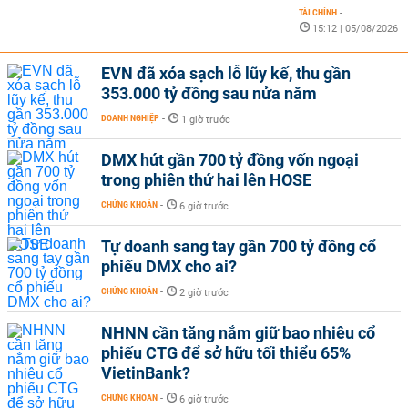
TÀI CHÍNH
-
15:12 | 05/08/2026
EVN đã xóa sạch lỗ lũy kế, thu gần
353.000 tỷ đồng sau nửa năm
DOANH NGHIỆP
-
1 giờ trước
DMX hút gần 700 tỷ đồng vốn ngoại
trong phiên thứ hai lên HOSE
CHỨNG KHOÁN
-
6 giờ trước
Tự doanh sang tay gần 700 tỷ đồng cổ
phiếu DMX cho ai?
CHỨNG KHOÁN
-
2 giờ trước
NHNN cần tăng nắm giữ bao nhiêu cổ
phiếu CTG để sở hữu tối thiểu 65%
VietinBank?
CHỨNG KHOÁN
-
6 giờ trước