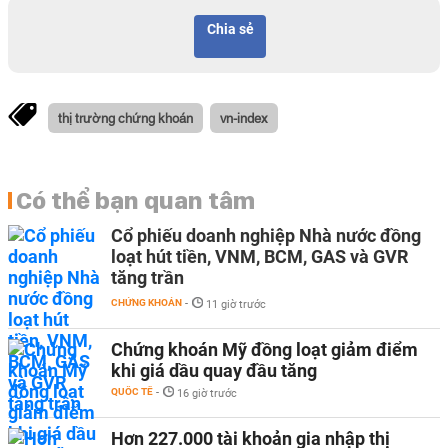
Chia sẻ
thị trường chứng khoán
vn-index
Có thể bạn quan tâm
Cổ phiếu doanh nghiệp Nhà nước đồng
loạt hút tiền, VNM, BCM, GAS và GVR
tăng trần
CHỨNG KHOÁN
-
11 giờ trước
Chứng khoán Mỹ đồng loạt giảm điểm
khi giá dầu quay đầu tăng
QUỐC TẾ
-
16 giờ trước
Hơn 227.000 tài khoản gia nhập thị