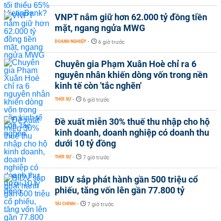
VNPT nắm giữ hơn 62.000 tỷ đồng tiền
mặt, ngang ngửa MWG
DOANH NGHIỆP
-
6 giờ trước
Chuyên gia Phạm Xuân Hoè chỉ ra 6
nguyên nhân khiến dòng vốn trong nền
kinh tế còn 'tắc nghẽn'
THỜI SỰ
-
6 giờ trước
Đề xuất miễn 30% thuế thu nhập cho hộ
kinh doanh, doanh nghiệp có doanh thu
dưới 10 tỷ đồng
THỜI SỰ
-
7 giờ trước
BIDV sắp phát hành gần 500 triệu cổ
phiếu, tăng vốn lên gần 77.800 tỷ
TÀI CHÍNH
-
7 giờ trước