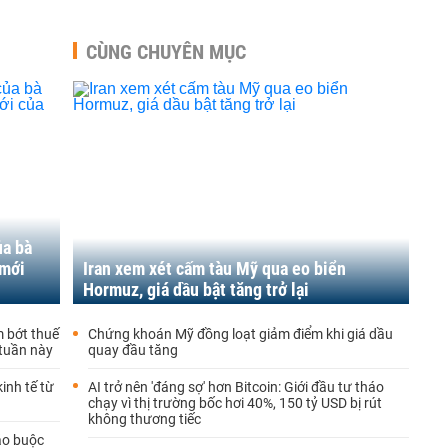
CÙNG CHUYÊN MỤC
ủa bà
 mới
Iran xem xét cấm tàu Mỹ qua eo biển
Hormuz, giá dầu bật tăng trở lại
m bớt thuế
Chứng khoán Mỹ đồng loạt giảm điểm khi giá dầu
 tuần này
quay đầu tăng
inh tế từ
AI trở nên 'đáng sợ' hơn Bitcoin: Giới đầu tư tháo
chạy vì thị trường bốc hơi 40%, 150 tỷ USD bị rút
không thương tiếc
áo buộc