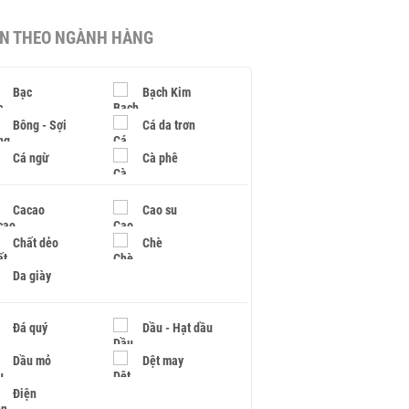
IN THEO NGÀNH HÀNG
Bạc
Bạch Kim
Bông - Sợi
Cá da trơn
Cá ngừ
Cà phê
Cacao
Cao su
Chất dẻo
Chè
Da giày
Đá quý
Dầu - Hạt dầu
Dầu mỏ
Dệt may
Điện