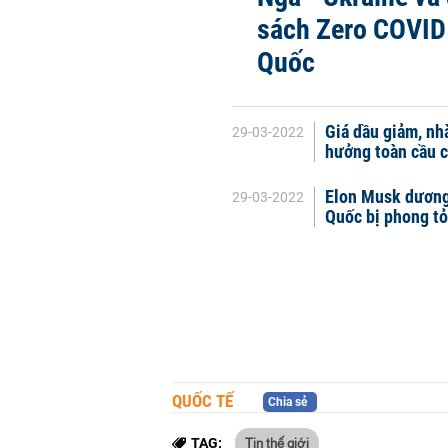
sách Zero COVID
Quốc
Giá dầu giảm, nh
29-03-2022
hưởng toàn cầu c
Elon Musk dương 
29-03-2022
Quốc bị phong t
QUỐC TẾ
Chia sẻ
Tin thế giới
TAG: