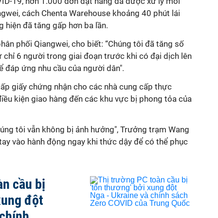
VID-19, hơn 1.000 đơn đặt hàng đã được xử lý mỗi
ngwei, cách Chenta Warehouse khoảng 40 phút lái
g hiện đã tăng gấp hơn ba lần.
ân phối Qiangwei, cho biết: “Chúng tôi đã tăng số
 chỉ 6 người trong giai đoạn trước khi có đại dịch lên
để đáp ứng nhu cầu của người dân".
cấp giấy chứng nhận cho các nhà cung cấp thực
ều kiện giao hàng đến các khu vực bị phong tỏa của
úng tôi vẫn không bị ảnh hưởng", Trưởng trạm Wang
t tay vào hành động ngay khi thức dậy để có thể phục
àn cầu bị
xung đột
 chính