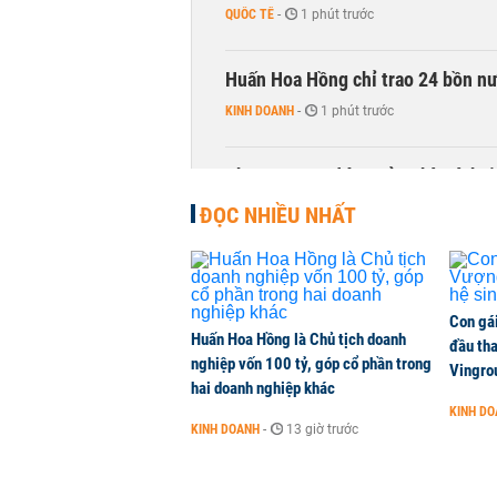
QUỐC TẾ
-
1 phút trước
Huấn Hoa Hồng chỉ trao 24 bồn nướ
KINH DOANH
-
1 phút trước
Phương Nam đóng cửa nhà sách t
KINH DOANH
-
1 phút trước
ĐỌC NHIỀU NHẤT
Con gá
Huấn Hoa Hồng là Chủ tịch doanh
đầu tha
nghiệp vốn 100 tỷ, góp cổ phần trong
Vingro
hai doanh nghiệp khác
KINH D
KINH DOANH
-
13 giờ trước