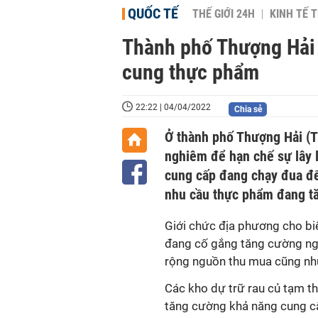
QUỐC TẾ
THẾ GIỚI 24H
KINH TẾ T
Thành phố Thượng Hải 
cung thực phẩm
22:22 | 04/04/2022
Chia sẻ
Ở thành phố Thượng Hải (Tr
nghiêm để hạn chế sự lây l
cung cấp đang chạy đua đ
nhu cầu thực phẩm đang tă
Giới chức địa phương cho bi
đang cố gắng tăng cường ng
rộng nguồn thu mua cũng như
Các kho dự trữ rau củ tạm t
tăng cường khả năng cung c