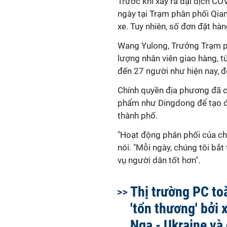
Trước khi xảy ra đại dịch CO
ngày tại Trạm phân phối Qia
xe. Tuy nhiên, số đơn đặt hàn
Wang Yulong, Trưởng Trạm ph
lượng nhân viên giao hàng, từ
đến 27 người như hiện nay, 
Chính quyền địa phương đã 
phẩm như Dingdong để tạo đi
thành phố.
"Hoạt động phân phối của ch
nói. "Mỗi ngày, chúng tôi bắ
vụ người dân tốt hơn".
Thị trường PC to
'tổn thương' bởi 
Nga - Ukraine và