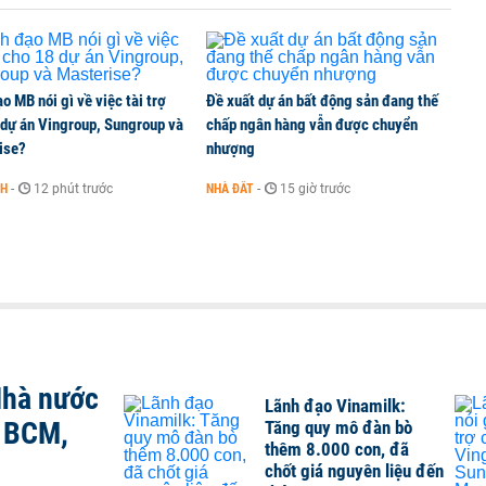
o MB nói gì về việc tài trợ
Đề xuất dự án bất động sản đang thế
 dự án Vingroup, Sungroup và
chấp ngân hàng vẫn được chuyển
ise?
nhượng
NH
-
12 phút trước
NHÀ ĐẤT
-
15 giờ trước
Nhà nước
Lãnh đạo Vinamilk:
, BCM,
Tăng quy mô đàn bò
thêm 8.000 con, đã
chốt giá nguyên liệu đến