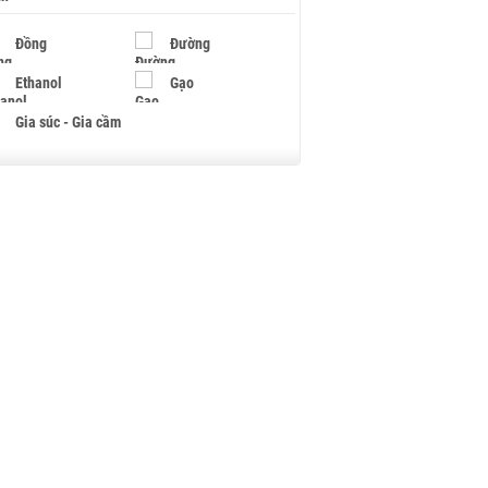
Đồng
Đường
Ethanol
Gạo
Gia súc - Gia cầm
Giấy
Gỗ
Hạt điều
Hồ tiêu - Hạt tiêu
Khí đốt
Kim loại khác
Mắc ca
Muối
Ngũ cốc
Nhựa - Hạt nhựa
Palladium
Phân bón