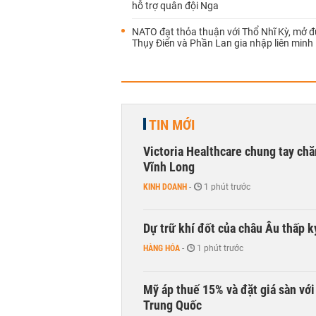
hỗ trợ quân đội Nga
NATO đạt thỏa thuận với Thổ Nhĩ Kỳ, mở 
Thụy Điển và Phần Lan gia nhập liên minh
TIN MỚI
Victoria Healthcare chung tay chă
Vĩnh Long
KINH DOANH
-
1 phút trước
Dự trữ khí đốt của châu Âu thấp k
HÀNG HÓA
-
1 phút trước
Mỹ áp thuế 15% và đặt giá sàn vớ
Trung Quốc