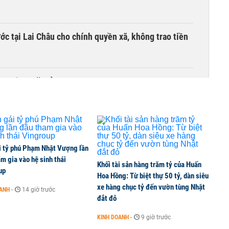
c tại Lai Châu cho chính quyền xã, không trao tiền
ồn tại 44 năm ở TP HCM
i tỷ phú Phạm Nhật Vượng lần
m gia vào hệ sinh thái
Khối tài sản hàng trăm tỷ của Huấn
up
Hoa Hồng: Từ biệt thự 50 tỷ, dàn siêu
xe hàng chục tỷ đến vườn tùng Nhật
OANH
-
14 giờ trước
đắt đỏ
KINH DOANH
-
9 giờ trước