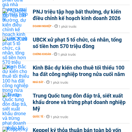
PNJ triệu tập họp bất thường, dự kiến
điều chỉnh kế hoạch kinh doanh 2026
DOANH NGHIỆP
-
1 phút trước
UBCK xử phạt 5 tổ chức, cá nhân, tổng
số tiền hơn 570 triệu đồng
CHỨNG KHOÁN
-
1 phút trước
Kinh Bắc dự kiến cho thuê tối thiểu 100
ha đất công nghiệp trong nửa cuối năm
NHÀ ĐẤT
-
1 phút trước
Trung Quốc tung đòn đáp trả, siết xuất
khẩu drone và trừng phạt doanh nghiệp
Mỹ
QUỐC TẾ
-
1 phút trước
Keppel ký thỏa thuận bán toàn bộ vốn