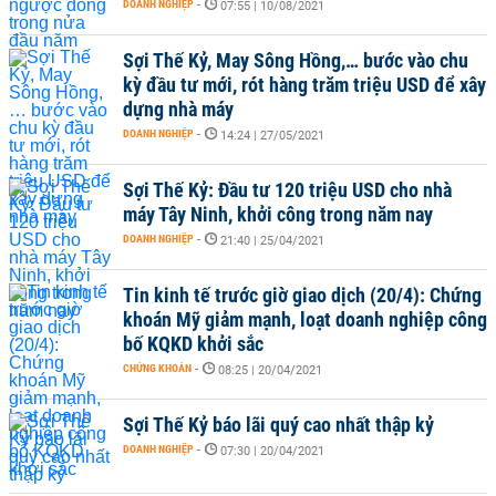
DOANH NGHIỆP
-
07:55 | 10/08/2021
Sợi Thế Kỷ, May Sông Hồng,… bước vào chu
kỳ đầu tư mới, rót hàng trăm triệu USD để xây
dựng nhà máy
DOANH NGHIỆP
-
14:24 | 27/05/2021
Sợi Thế Kỷ: Đầu tư 120 triệu USD cho nhà
máy Tây Ninh, khởi công trong năm nay
DOANH NGHIỆP
-
21:40 | 25/04/2021
Tin kinh tế trước giờ giao dịch (20/4): Chứng
khoán Mỹ giảm mạnh, loạt doanh nghiệp công
bố KQKD khởi sắc
CHỨNG KHOÁN
-
08:25 | 20/04/2021
Sợi Thế Kỷ báo lãi quý cao nhất thập kỷ
DOANH NGHIỆP
-
07:30 | 20/04/2021