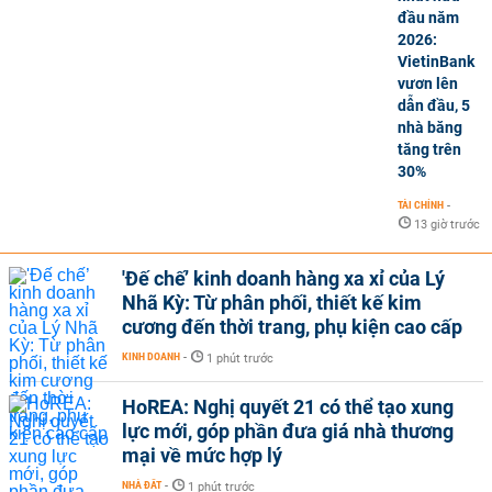
đầu năm
2026:
VietinBank
vươn lên
dẫn đầu, 5
nhà băng
tăng trên
30%
TÀI CHÍNH
-
13 giờ trước
'Đế chế’ kinh doanh hàng xa xỉ của Lý
Nhã Kỳ: Từ phân phối, thiết kế kim
cương đến thời trang, phụ kiện cao cấp
KINH DOANH
-
1 phút trước
HoREA: Nghị quyết 21 có thể tạo xung
lực mới, góp phần đưa giá nhà thương
mại về mức hợp lý
NHÀ ĐẤT
-
1 phút trước