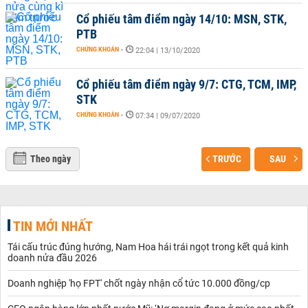
Cổ phiếu tâm điểm ngày 14/10: MSN, STK,
PTB
CHỨNG KHOÁN
-
22:04 | 13/10/2020
Cổ phiếu tâm điểm ngày 9/7: CTG, TCM, IMP,
STK
CHỨNG KHOÁN
-
07:34 | 09/07/2020
Theo ngày
TRƯỚC
SAU
TIN MỚI NHẤT
Tái cấu trúc đúng hướng, Nam Hoa hái trái ngọt trong kết quả kinh
doanh nửa đầu 2026
Doanh nghiệp 'họ FPT' chốt ngày nhận cổ tức 10.000 đồng/cp