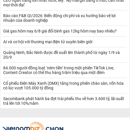
CEO ngân hàng lớn nhất nước Mỹ: ‘Nợ margin đang ở mức cao nhất
mọi thời đại’
Báo cáo F&B QI/2026: Biến động chi phí và xu hướng bảo vệ lợi
nhuận của doanh nghiệp
Giá gas hôm nay 6/8 giá đổi bình gas 12kg hôm nay bao nhiêu?
AI và cơ hội với thương mại điện tử xuyên biên giới
Quảng Ninh, Bắc Ninh được đề xuất lên thành phố từ ngày 1/9 và
20/9
84.000 người đồng loạt ‘ném tiền’ trong một phiên TikTok Live,
Content Creator có thể thu hàng trăm triệu qua một đêm
Cổ phiếu Điện Máy Xanh (DMX) tăng trong phiên chào sàn, vốn hóa
có lúc vượt 105.000 tỷ đồng
Sacombank phát hành ba đợt trái phiếu thu về hơn 3.600 tỷ, lãi suất
trả lên tới 10%/năm