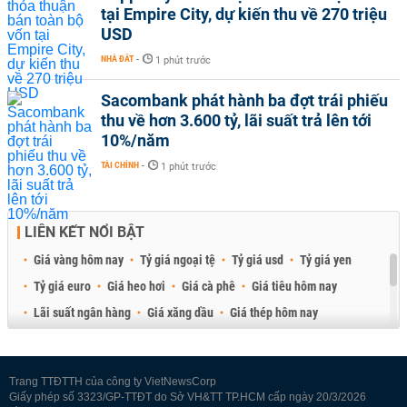
tại Empire City, dự kiến thu về 270 triệu
USD
NHÀ ĐẤT
-
1 phút trước
Sacombank phát hành ba đợt trái phiếu
thu về hơn 3.600 tỷ, lãi suất trả lên tới
10%/năm
TÀI CHÍNH
-
1 phút trước
LIÊN KẾT NỔI BẬT
Giá vàng hôm nay
Tỷ giá ngoại tệ
Tỷ giá usd
Tỷ giá yen
Tỷ giá euro
Giá heo hơi
Giá cà phê
Giá tiêu hôm nay
Lãi suất ngân hàng
Giá xăng dầu
Giá thép hôm nay
Giá sầu riêng
Giá thịt heo
Giá gạo
Giá cao su
Best Retail Brokers
Diễn đàn đầu tư Việt Nam 2026
Trang TTĐTTH của công ty VietNewsCorp
Giấy phép số 3323/GP-TTĐT do Sở VH&TT TP.HCM cấp ngày 20/3/2026