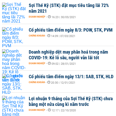
Sợi Thế Kỷ (STK) đặt mục tiêu tăng lãi 72%
năm 2021
DOANH NGHIỆP
-
16:23 | 30/03/2021
Cổ phiếu tâm điểm ngày 8/3: POW, STK, PVM
CHỨNG KHOÁN
-
14:09 | 07/03/2021
Doanh nghiệp dệt may phân hoá trong năm
COVID-19: Kẻ lỗ sâu, người vẫn lãi tốt
DOANH NGHIỆP
-
09:02 | 28/01/2021
Cổ phiếu tâm điểm ngày 13/1: SAB, STK, HLD
CHỨNG KHOÁN
-
20:30 | 12/01/2021
Lợi nhuận 9 tháng của Sợi Thế Kỷ (STK) chưa
bằng một nửa cùng kì năm trước
DOANH NGHIỆP
-
12:17 | 22/10/2020