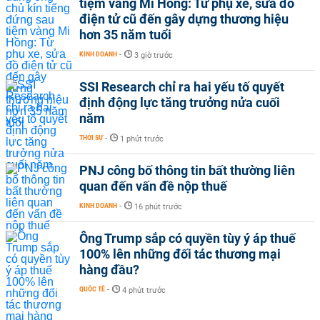
tiệm vàng Mi Hồng: Từ phụ xe, sửa đồ
điện tử cũ đến gây dựng thương hiệu
hơn 35 năm tuổi
KINH DOANH
-
3 giờ trước
SSI Research chỉ ra hai yếu tố quyết
định động lực tăng trưởng nửa cuối
năm
THỜI SỰ
-
1 phút trước
PNJ công bố thông tin bất thường liên
quan đến vấn đề nộp thuế
KINH DOANH
-
16 phút trước
Ông Trump sắp có quyền tùy ý áp thuế
100% lên những đối tác thương mại
hàng đầu?
QUỐC TẾ
-
4 phút trước