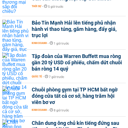
THỜI SỰ
-
5 giờ trước
Bảo Tín Mạnh Hải lên tiếng phủ nhận
hành vi thao túng, găm hàng, đẩy giá,
trục lợi
KINH DOANH
-
1 giờ trước
Tập đoàn của Warren Buffett mua ròng
gần 20 tỷ USD cổ phiếu, chấm dứt chuỗi
bán ròng 14 quý
QUỐC TẾ
-
7 giờ trước
Chuỗi phòng gym tại TP HCM bất ngờ
đóng cửa tất cả cơ sở, hàng trăm hội
viên bơ vơ
KINH DOANH
-
8 giờ trước
Chân dung ông chủ kín tiếng đứng sau