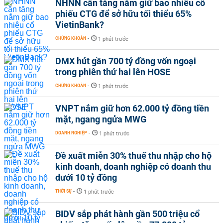
NHNN cần tăng nắm giữ bao nhiêu cổ
phiếu CTG để sở hữu tối thiểu 65%
VietinBank?
CHỨNG KHOÁN
-
1 phút trước
DMX hút gần 700 tỷ đồng vốn ngoại
trong phiên thứ hai lên HOSE
CHỨNG KHOÁN
-
1 phút trước
VNPT nắm giữ hơn 62.000 tỷ đồng tiền
mặt, ngang ngửa MWG
DOANH NGHIỆP
-
1 phút trước
Đề xuất miễn 30% thuế thu nhập cho hộ
kinh doanh, doanh nghiệp có doanh thu
dưới 10 tỷ đồng
THỜI SỰ
-
1 phút trước
BIDV sắp phát hành gần 500 triệu cổ