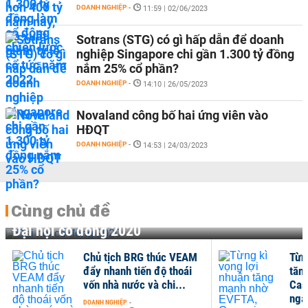
DOANH NGHIỆP
-
11:59 | 02/06/2023
Sotrans (STG) có gì hấp dẫn để doanh
nghiệp Singapore chi gần 1.300 tỷ đồng
nắm 25% cổ phần?
DOANH NGHIỆP
-
14:10 | 26/05/2023
Novaland công bố hai ứng viên vào
HĐQT
DOANH NGHIỆP
-
14:53 | 24/03/2023
Cùng chủ đề
Đại hội cổ đông 2020
Chủ tịch BRG thúc VEAM
Từn
đẩy nhanh tiến độ thoái
tăn
vốn nhà nước và chi...
Cas
ngại
DOANH NGHIỆP
-