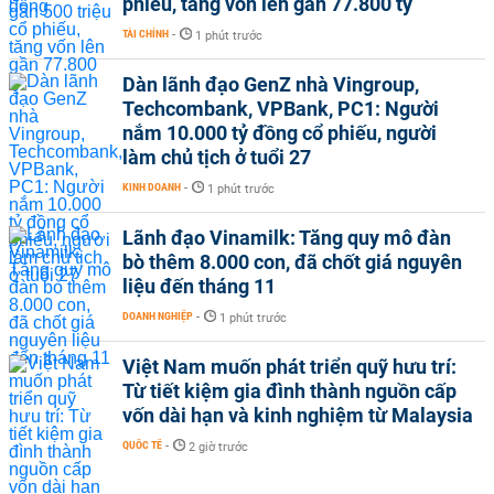
phiếu, tăng vốn lên gần 77.800 tỷ
TÀI CHÍNH
-
1 phút trước
Dàn lãnh đạo GenZ nhà Vingroup,
Techcombank, VPBank, PC1: Người
nắm 10.000 tỷ đồng cổ phiếu, người
làm chủ tịch ở tuổi 27
KINH DOANH
-
1 phút trước
Lãnh đạo Vinamilk: Tăng quy mô đàn
bò thêm 8.000 con, đã chốt giá nguyên
liệu đến tháng 11
DOANH NGHIỆP
-
1 phút trước
Việt Nam muốn phát triển quỹ hưu trí:
Từ tiết kiệm gia đình thành nguồn cấp
vốn dài hạn và kinh nghiệm từ Malaysia
QUỐC TẾ
-
2 giờ trước