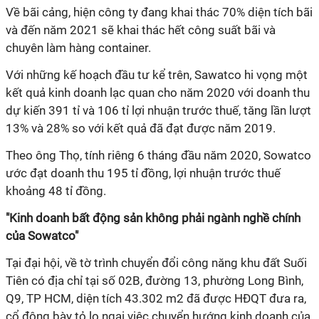
Về bãi cảng, hiện công ty đang khai thác 70% diện tích bãi
và đến năm 2021 sẽ khai thác hết công suất bãi và
chuyên làm hàng container.
Với những kế hoạch đầu tư kể trên, Sawatco hi vọng một
kết quả kinh doanh lạc quan cho năm 2020 với doanh thu
dự kiến 391 tỉ và 106 tỉ lợi nhuận trước thuế, tăng lần lượt
13% và 28% so với kết quả đã đạt được năm 2019.
Theo ông Thọ, tính riêng 6 tháng đầu năm 2020, Sowatco
ước đạt doanh thu 195 tỉ đồng, lợi nhuận trước thuế
khoảng 48 tỉ đồng.
"Kinh doanh bất động sản không phải ngành nghề chính
của Sowatco"
Tại đại hội, về tờ trình chuyển đổi công năng khu đất Suối
Tiên có địa chỉ tại số 02B, đường 13, phường Long Bình,
Q9, TP HCM, diện tích 43.302 m2 đã được HĐQT đưa ra,
cổ đông bày tỏ lo ngại việc chuyển hướng kinh doanh của