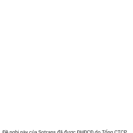
Đề nghị này của Sotrans đã được ĐHĐCĐ do Tổng CTCP