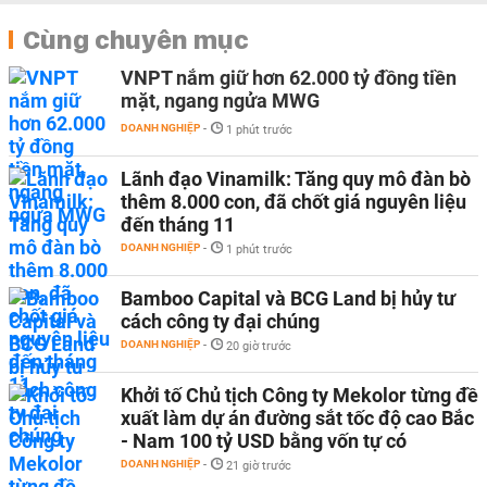
Cùng chuyên mục
VNPT nắm giữ hơn 62.000 tỷ đồng tiền
mặt, ngang ngửa MWG
DOANH NGHIỆP
-
1 phút trước
Lãnh đạo Vinamilk: Tăng quy mô đàn bò
thêm 8.000 con, đã chốt giá nguyên liệu
đến tháng 11
DOANH NGHIỆP
-
1 phút trước
Bamboo Capital và BCG Land bị hủy tư
cách công ty đại chúng
DOANH NGHIỆP
-
20 giờ trước
Khởi tố Chủ tịch Công ty Mekolor từng đề
xuất làm dự án đường sắt tốc độ cao Bắc
- Nam 100 tỷ USD bằng vốn tự có
DOANH NGHIỆP
-
21 giờ trước