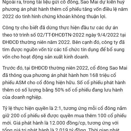
Ngoài ra, trong tài liệu gửi cổ đông, Sao Mai dự kiến huỷ
phương án phát hành thêm cổ phiếu tăng vốn điều lệ năm
2022 do tình hình chứng khoán không thuận lợi.
Công ty cho biết
đã
dừng
thực hiện đầu tư các dự án
theo tờ trình số 02/TT-ĐHCĐTN-2022 ngày 9/4/2022 tại
ĐHĐCĐ
thường niên năm 2022
. Bên cạnh đó, công ty đã
tìm được nguồn vốn từ các tổ chức tín dụng để bổ sung
vốn cho hoạt động sản xuất kinh doanh.
Trước đó, tại ĐHĐCĐ thường niên 2022, cổ đông
Sao Mai
đã thông qua phương án phát hành
hơn
168 triệu cổ
phiếu ASM cho cổ đông hiện hữu.
Số cổ phiếu phát hành
thêm có số lượng bằng 50% số cổ phiếu đang lưu hành
của doanh nghiệp.
Tỷ lệ thực hiện quyền là 2:1, tương ứng mỗi cổ đông nắm
giữ 200 cổ phiếu sẽ được quyền mua thêm 100 cổ phiếu
mới.
Giá phát hành là 12.000 đồng/cp, tương ứng với
tổng giá trị phát hành là 2.01
9
tỷ đồng. Thời gian phát