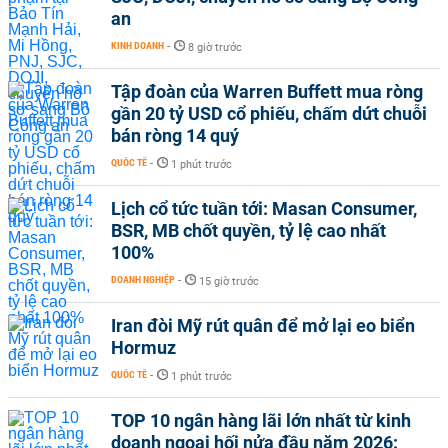
an
KINH DOANH
-
8 giờ trước
Tập đoàn của Warren Buffett mua ròng
gần 20 tỷ USD cổ phiếu, chấm dứt chuỗi
bán ròng 14 quý
QUỐC TẾ
-
1 phút trước
Lịch cổ tức tuần tới: Masan Consumer,
BSR, MB chốt quyền, tỷ lệ cao nhất
100%
DOANH NGHIỆP
-
15 giờ trước
Iran đòi Mỹ rút quân để mở lại eo biển
Hormuz
QUỐC TẾ
-
1 phút trước
TOP 10 ngân hàng lãi lớn nhất từ kinh
doanh ngoại hối nửa đầu năm 2026: