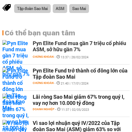
Tập đoàn Sao Mai
ASM
Sao Mai
Có thể bạn quan tâm
Pyn Elite Fund mua gần 7 triệu cổ phiếu
ASM, sở hữu gần 7%
CHỨNG KHOÁN
-
13:37 | 28/02/2024
Pyn Elite Fund trở thành cổ đông lớn của
Tập đoàn Sao Mai
CHỨNG KHOÁN
-
21:40 | 17/01/2024
Lãi ròng Sao Mai giảm 67% trong quý I,
vay nợ hơn 10.000 tỷ đồng
DOANH NGHIỆP
-
11:37 | 02/05/2023
Vì sao lợi nhuận quý IV/2022 của Tập
đoàn Sao Mai (ASM) giảm 63% so với