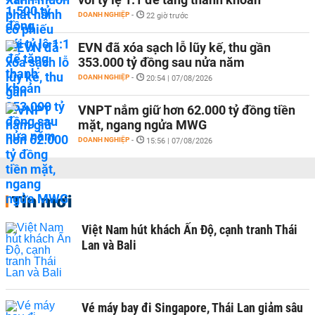
DOANH NGHIỆP
-
22 giờ trước
EVN đã xóa sạch lỗ lũy kế, thu gần
353.000 tỷ đồng sau nửa năm
DOANH NGHIỆP
-
20:54 | 07/08/2026
VNPT nắm giữ hơn 62.000 tỷ đồng tiền
mặt, ngang ngửa MWG
DOANH NGHIỆP
-
15:56 | 07/08/2026
Tin mới
Việt Nam hút khách Ấn Độ, cạnh tranh Thái
Lan và Bali
Vé máy bay đi Singapore, Thái Lan giảm sâu