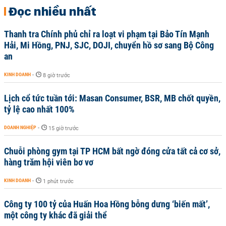
Đọc nhiều nhất
Thanh tra Chính phủ chỉ ra loạt vi phạm tại Bảo Tín Mạnh
Hải, Mi Hồng, PNJ, SJC, DOJI, chuyển hồ sơ sang Bộ Công
an
KINH DOANH
-
8 giờ trước
Lịch cổ tức tuần tới: Masan Consumer, BSR, MB chốt quyền,
tỷ lệ cao nhất 100%
DOANH NGHIỆP
-
15 giờ trước
Chuỗi phòng gym tại TP HCM bất ngờ đóng cửa tất cả cơ sở,
hàng trăm hội viên bơ vơ
KINH DOANH
-
1 phút trước
Công ty 100 tỷ của Huấn Hoa Hồng bỗng dưng ‘biến mất’,
một công ty khác đã giải thể