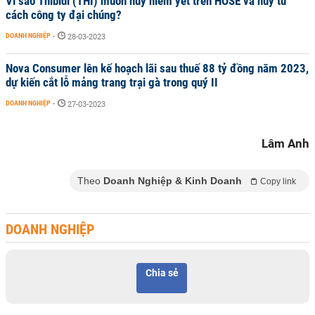
Vì sao Thibidi (THI) muốn huỷ niêm yết trên HOSE và huỷ tư
cách công ty đại chúng?
DOANH NGHIỆP
-
28-03-2023
Nova Consumer lên kế hoạch lãi sau thuế 88 tỷ đồng năm 2023,
dự kiến cắt lỗ mảng trang trại gà trong quý II
DOANH NGHIỆP
-
27-03-2023
Lâm Anh
Theo
Doanh Nghiệp & Kinh Doanh
Copy link
DOANH NGHIỆP
Chia sẻ