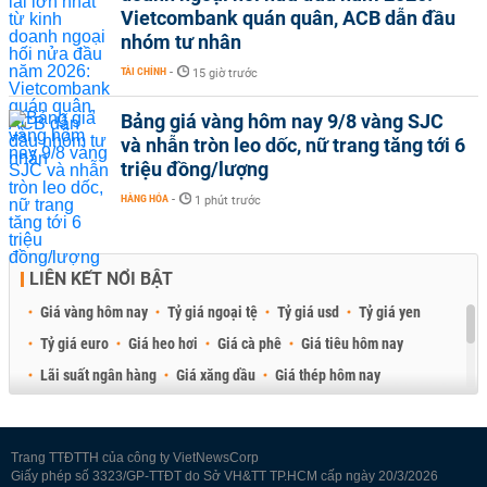
Vietcombank quán quân, ACB dẫn đầu
nhóm tư nhân
TÀI CHÍNH
-
15 giờ trước
Bảng giá vàng hôm nay 9/8 vàng SJC
và nhẫn tròn leo dốc, nữ trang tăng tới 6
triệu đồng/lượng
HÀNG HÓA
-
1 phút trước
LIÊN KẾT NỔI BẬT
Giá vàng hôm nay
Tỷ giá ngoại tệ
Tỷ giá usd
Tỷ giá yen
Tỷ giá euro
Giá heo hơi
Giá cà phê
Giá tiêu hôm nay
Lãi suất ngân hàng
Giá xăng dầu
Giá thép hôm nay
Giá sầu riêng
Giá thịt heo
Giá gạo
Giá cao su
Best Retail Brokers
Diễn đàn đầu tư Việt Nam 2026
Trang TTĐTTH của công ty VietNewsCorp
Giấy phép số 3323/GP-TTĐT do Sở VH&TT TP.HCM cấp ngày 20/3/2026