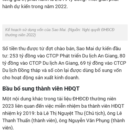
hành dự kiến trong năm 2022
.
Kế hoạch sử dụng vốn của Sao Mai. (Nguồn:
Nghị quyết ĐHĐCĐ
thường niên 2022
)
S
ố tiền thu được từ đợt chào bán,
Sao Mai
dự kiến
đầu
tư: 253 tỷ đồng vào
CTCP
Phát triển Du lịch An Giang
, 80
tỷ đồng vào CTCP
Du lịch An Giang,
69 tỷ đồng vào CTCP
Du lịch Đồng tháp và số còn lại được dùng bổ sung vốn
cho hoạt động sản xuất kinh doanh.
Bầu bổ sung thành viên HĐQT
Một nội dung khác trong tài liệu ĐHĐCĐ thường niên
2023 liên quan đến việc miễn nhiệm ba thành viên HĐQT
nhiệm kỳ 2019: bà Lê Thị Nguyệt Thu (Chủ tịch), ông Lê
Thanh Thuấn (thành viên), ông Nguyễn Văn Phụng (thành
viên).