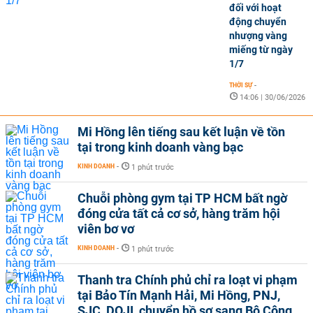
đối với hoạt
động chuyển
nhượng vàng
miếng từ ngày
1/7
THỜI SỰ
-
14:06 | 30/06/2026
Mi Hồng lên tiếng sau kết luận về tồn
tại trong kinh doanh vàng bạc
KINH DOANH
-
1 phút trước
Chuỗi phòng gym tại TP HCM bất ngờ
đóng cửa tất cả cơ sở, hàng trăm hội
viên bơ vơ
KINH DOANH
-
1 phút trước
Thanh tra Chính phủ chỉ ra loạt vi phạm
tại Bảo Tín Mạnh Hải, Mi Hồng, PNJ,
SJC, DOJI, chuyển hồ sơ sang Bộ Công