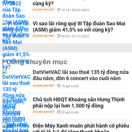
cùng kỳ?
DOANH NGHIỆP
-
10:14 | 26/01/2023
Vì sao lãi ròng quý III Tập đoàn Sao Mai
(ASM) giảm 41,5% so với cùng kỳ?
DOANH NGHIỆP
-
06:00 | 01/11/2022
Cùng chuyên mục
DatVietVAC lãi sau thuế 135 tỷ đồng nửa
đầu năm, dồn 6 concert vào cuối năm
DOANH NGHIỆP
-
19 giờ trước
Chủ tịch HĐQT Khoáng sản Hưng Thịnh
phải nộp lại hơn 1.500 tỷ đồng
DOANH NGHIỆP
-
20 giờ trước
Điện Máy Xanh muốn phát hành cổ phiếu
với tỷ lệ 1:1 để tăng thanh khoản