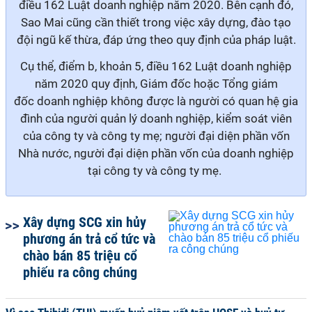
điều 162 Luật doanh nghiệp năm 2020
. B
ên cạnh đó,
Sao Mai
cũng cần
thiết trong
việc xây dựng, đào tạo
đội ngũ kế thừa, đáp ứng theo quy định của pháp luật.
Cụ thể, đ
iểm b, khoản 5, điều 162 Luật doanh nghiệp
năm 2020
quy định,
Giám đốc hoặc Tổng giám
đốc
doanh nghiệp
không
được là người có quan hệ gia
đình của người quản lý doanh nghiệp,
k
iểm soát viên
của công ty và công ty mẹ; người đại diện phần vốn
Nhà nước, người đại diện phần vốn của doanh nghiệp
tại công ty và công ty mẹ
.
Xây dựng SCG xin hủy
phương án trả cổ tức và
chào bán 85 triệu cổ
phiếu ra công chúng