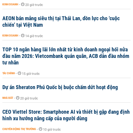
KINH DOANH
-
20 giờ trước
AEON bán mảng siêu thị tại Thái Lan, dồn lực cho ‘cuộc
chiến’ tại Việt Nam
KINH DOANH
-
14 giờ trước
TOP 10 ngân hàng lãi lớn nhất từ kinh doanh ngoại hối nửa
đầu năm 2026: Vietcombank quán quân, ACB dẫn đầu nhóm
tư nhân
TÀI CHÍNH
-
15 giờ trước
Dự án Sheraton Phú Quốc bị buộc chấm dứt hoạt động
NHÀ ĐẤT
-
20 giờ trước
CEO Viettel Store: Smartphone AI và thiết bị gập đang định
hình xu hướng nâng cấp của người dùng
CHUYỂN ĐỘNG THỊ TRƯỜNG
-
10 giờ trước