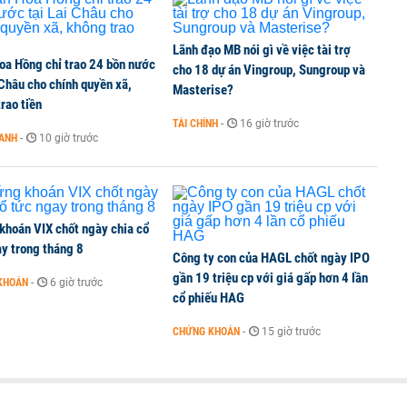
Lãnh đạo MB nói gì về việc tài trợ
oa Hồng chỉ trao 24 bồn nước
ine, lao động công trình đóng BHXH bắt buộc
cho 18 dự án Vingroup, Sungroup và
 Châu cho chính quyền xã,
Masterise?
rao tiền
TÀI CHÍNH
-
16 giờ trước
OANH
-
10 giờ trước
 Văn Khoa bị khởi tố
khoán VIX chốt ngày chia cổ
y trong tháng 8
Công ty con của HAGL chốt ngày IPO
gần 19 triệu cp với giá gấp hơn 4 lần
KHOÁN
-
6 giờ trước
cổ phiếu HAG
CHỨNG KHOÁN
-
15 giờ trước