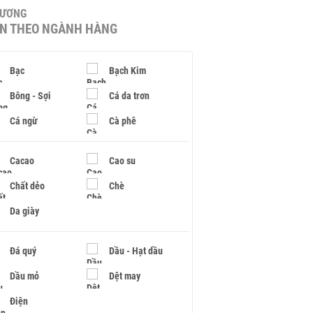
HƯƠNG
IN THEO NGÀNH HÀNG
Bạc
Bạch Kim
Bông - Sợi
Cá da trơn
Cá ngừ
Cà phê
Cacao
Cao su
Chất dẻo
Chè
Da giày
Đá quý
Dầu - Hạt dầu
Dầu mỏ
Dệt may
Điện