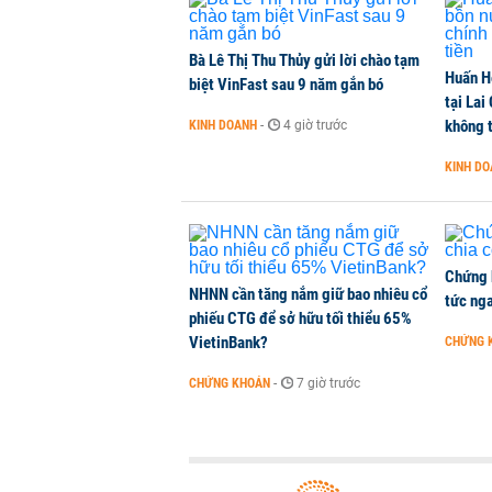
CHỨNG KHOÁN
-
3 giờ trước
Bà Lê Thị Thu Thủy gửi lời chào tạm
Huấn H
Kiến nghị đưa người bán hàng onl
biệt VinFast sau 9 năm gắn bó
tại Lai
THỜI SỰ
-
3 giờ trước
không t
KINH DOANH
-
4 giờ trước
KINH D
TikToker Khánh Sky, Vua Quạt, Hồ
KINH DOANH
-
3 giờ trước
Chứng 
NHNN cần tăng nắm giữ bao nhiêu cổ
tức nga
phiếu CTG để sở hữu tối thiểu 65%
VietinBank?
CHỨNG 
CHỨNG KHOÁN
-
7 giờ trước