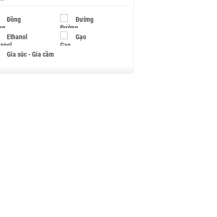
Đồng
Đường
Ethanol
Gạo
Gia súc - Gia cầm
Giấy
Gỗ
Hạt điều
Hồ tiêu - Hạt tiêu
Khí đốt
Kim loại khác
Mắc ca
Muối
Ngũ cốc
Nhựa - Hạt nhựa
Palladium
Phân bón