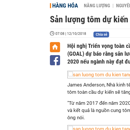
HÀNG HÓA
NĂNG LƯỢNG
NGUYÊN
Sản lượng tôm dự kiến 
07:08 | 12/10/2018
Chia sẻ
Hội nghị Triển vọng toàn c
(GOAL) dự báo rằng sản lượ
2020 nếu ngành này đạt đ
James Anderson, Nhà kinh tế 
tôm toàn cầu dự kiến ​​sẽ t
"Từ năm 2017 đến năm 2020,
và kết quả là nguồn cung tô
ông nói.