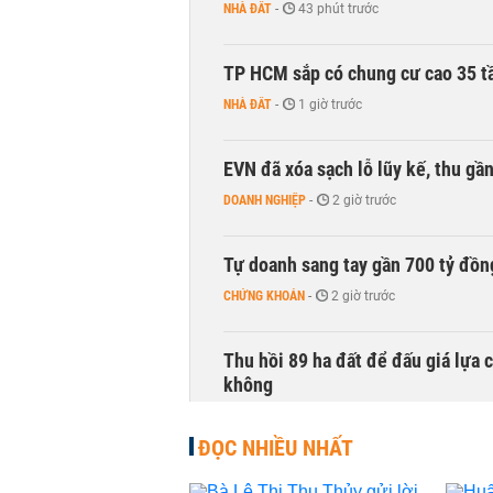
NHÀ ĐẤT
-
43 phút trước
TP HCM sắp có chung cư cao 35 tầ
NHÀ ĐẤT
-
1 giờ trước
EVN đã xóa sạch lỗ lũy kế, thu g
DOANH NGHIỆP
-
2 giờ trước
Tự doanh sang tay gần 700 tỷ đồn
CHỨNG KHOÁN
-
2 giờ trước
Thu hồi 89 ha đất để đấu giá lựa 
không
NHÀ ĐẤT
-
3 giờ trước
ĐỌC NHIỀU NHẤT
Dòng tiền ngoại bất ngờ trở lại T