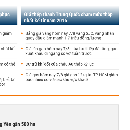
 phục
Giá thép thanh Trung Quốc chạm mức thấp
nhất kể từ năm 2016
ản giảm
Bảng giá vàng hôm nay 7/8 vàng SJC, vàng nhẫn
quay đầu giảm mạnh 1,7 triệu đồng/lượng
 nhất kể
Giá lúa gạo hôm nay 7/8: Lúa tươi tiếp đà tăng, gạo
xuất khẩu đi ngang so với tuần trước
ểm có thể
Dự trữ khí đốt của châu Âu thấp kỷ lục
Giá gas hôm nay 7/8 giá gas 12kg tại TP HCM giảm
 biết ta’
bao nhiêu so với các khu vực khác?
dor
g Yên gần 500 ha