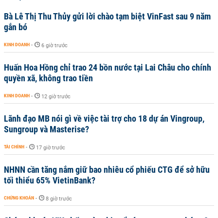
Bà Lê Thị Thu Thủy gửi lời chào tạm biệt VinFast sau 9 năm
gắn bó
KINH DOANH
-
6 giờ trước
Huấn Hoa Hồng chỉ trao 24 bồn nước tại Lai Châu cho chính
quyền xã, không trao tiền
KINH DOANH
-
12 giờ trước
Lãnh đạo MB nói gì về việc tài trợ cho 18 dự án Vingroup,
Sungroup và Masterise?
TÀI CHÍNH
-
17 giờ trước
NHNN cần tăng nắm giữ bao nhiêu cổ phiếu CTG để sở hữu
tối thiểu 65% VietinBank?
CHỨNG KHOÁN
-
8 giờ trước