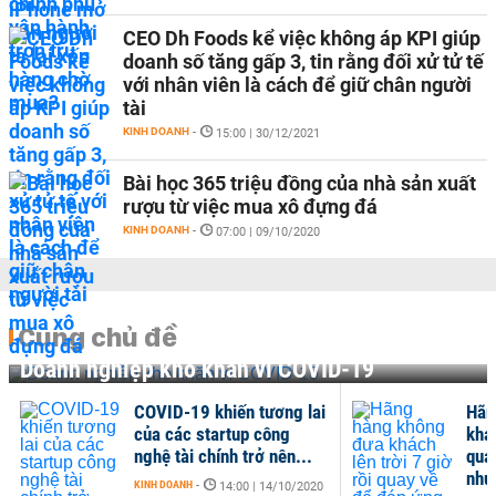
CEO Dh Foods kể việc không áp KPI giúp
doanh số tăng gấp 3, tin rằng đối xử tử tế
với nhân viên là cách để giữ chân người
tài
KINH DOANH
-
15:00 | 30/12/2021
Bài học 365 triệu đồng của nhà sản xuất
rượu từ việc mua xô đựng đá
KINH DOANH
-
07:00 | 09/10/2020
Cùng chủ đề
Doanh nghiệp khó khăn vì COVID-19
COVID-19 khiến tương lai
Hãn
của các startup công
khác
nghệ tài chính trở nên...
qua
nhu.
KINH DOANH
-
14:00 | 14/10/2020