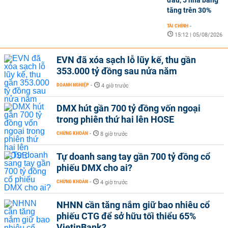
tăng trên 30%
TÀI CHÍNH
-
15:12 | 05/08/2026
EVN đã xóa sạch lỗ lũy kế, thu gần
353.000 tỷ đồng sau nửa năm
DOANH NGHIỆP
-
4 giờ trước
DMX hút gần 700 tỷ đồng vốn ngoại
trong phiên thứ hai lên HOSE
CHỨNG KHOÁN
-
8 giờ trước
Tự doanh sang tay gần 700 tỷ đồng cổ
phiếu DMX cho ai?
CHỨNG KHOÁN
-
4 giờ trước
NHNN cần tăng nắm giữ bao nhiêu cổ
phiếu CTG để sở hữu tối thiểu 65%
VietinBank?