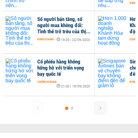
KINH 
Số người bán tăng, số
Hơn
người mua không đổi:
Khá
Tình thế trớ trêu của thị...
độn
KINH DOANH
-
DOANH
18:00 | 22/09/2020
Cổ phiếu hàng không
Sin
hững hờ với triển vọng
chu
bay quốc tế
đến
CHỨNG KHOÁN
-
KINH 
21:00 | 19/09/2020