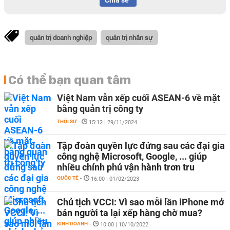
Chia sẻ
quản trị doanh nghiệp
quản trị nhân sự
Có thể bạn quan tâm
Việt Nam vẫn xếp cuối ASEAN-6 về mặt
bằng quản trị công ty
THỜI SỰ
-
15:12 | 29/11/2024
Tập đoàn quyền lực đứng sau các đại gia
công nghệ Microsoft, Google, ... giúp
nhiều chính phủ vận hành trơn tru
QUỐC TẾ
-
16:00 | 01/02/2023
Chủ tịch VCCI: Vì sao mỗi lần iPhone mở
bán người ta lại xếp hàng chờ mua?
KINH DOANH
-
10:00 | 10/10/2022