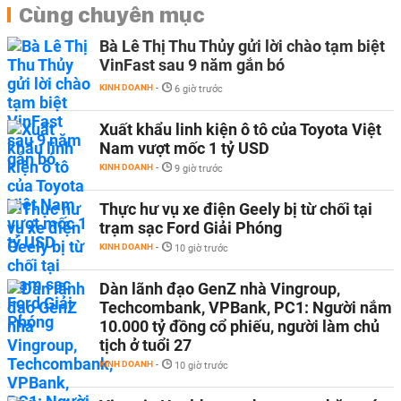
Cùng chuyên mục
Bà Lê Thị Thu Thủy gửi lời chào tạm biệt
VinFast sau 9 năm gắn bó
KINH DOANH
-
6 giờ trước
Xuất khẩu linh kiện ô tô của Toyota Việt
Nam vượt mốc 1 tỷ USD
KINH DOANH
-
9 giờ trước
Thực hư vụ xe điện Geely bị từ chối tại
trạm sạc Ford Giải Phóng
KINH DOANH
-
10 giờ trước
Dàn lãnh đạo GenZ nhà Vingroup,
Techcombank, VPBank, PC1: Người nắm
10.000 tỷ đồng cổ phiếu, người làm chủ
tịch ở tuổi 27
KINH DOANH
-
10 giờ trước