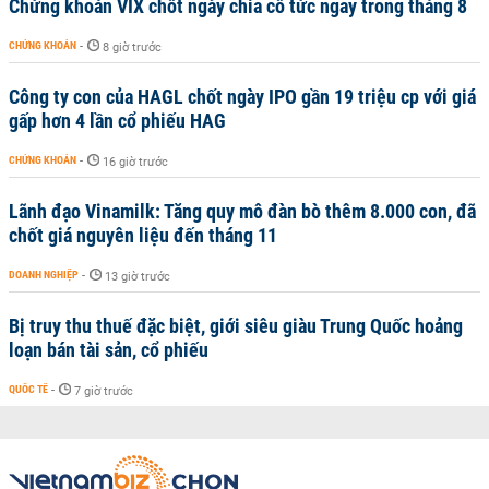
Chứng khoán VIX chốt ngày chia cổ tức ngay trong tháng 8
CHỨNG KHOÁN
-
8 giờ trước
Công ty con của HAGL chốt ngày IPO gần 19 triệu cp với giá
gấp hơn 4 lần cổ phiếu HAG
CHỨNG KHOÁN
-
16 giờ trước
Lãnh đạo Vinamilk: Tăng quy mô đàn bò thêm 8.000 con, đã
chốt giá nguyên liệu đến tháng 11
DOANH NGHIỆP
-
13 giờ trước
Bị truy thu thuế đặc biệt, giới siêu giàu Trung Quốc hoảng
loạn bán tài sản, cổ phiếu
QUỐC TẾ
-
7 giờ trước