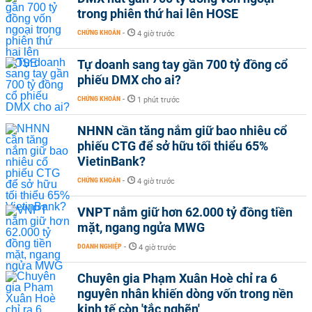
trong phiên thứ hai lên HOSE
CHỨNG KHOÁN
-
4 giờ trước
Tự doanh sang tay gần 700 tỷ đồng cổ
phiếu DMX cho ai?
CHỨNG KHOÁN
-
1 phút trước
NHNN cần tăng nắm giữ bao nhiêu cổ
phiếu CTG để sở hữu tối thiểu 65%
VietinBank?
CHỨNG KHOÁN
-
4 giờ trước
VNPT nắm giữ hơn 62.000 tỷ đồng tiền
mặt, ngang ngửa MWG
DOANH NGHIỆP
-
4 giờ trước
Chuyên gia Phạm Xuân Hoè chỉ ra 6
nguyên nhân khiến dòng vốn trong nền
kinh tế còn 'tắc nghẽn'