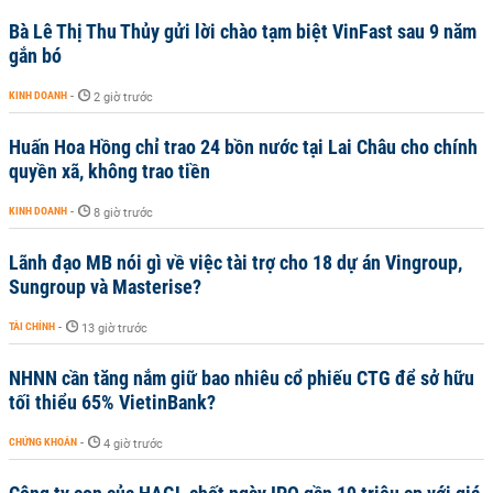
Bà Lê Thị Thu Thủy gửi lời chào tạm biệt VinFast sau 9 năm
gắn bó
KINH DOANH
-
2 giờ trước
Huấn Hoa Hồng chỉ trao 24 bồn nước tại Lai Châu cho chính
quyền xã, không trao tiền
KINH DOANH
-
8 giờ trước
Lãnh đạo MB nói gì về việc tài trợ cho 18 dự án Vingroup,
Sungroup và Masterise?
TÀI CHÍNH
-
13 giờ trước
NHNN cần tăng nắm giữ bao nhiêu cổ phiếu CTG để sở hữu
tối thiểu 65% VietinBank?
CHỨNG KHOÁN
-
4 giờ trước