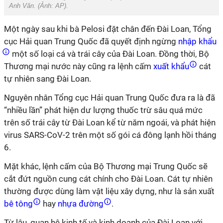
Anh Văn. (Ảnh:
AP
).
Một
ngày sau khi bà Pelosi đặt chân đến Đài Loan
, Tổng
cục Hải quan Trung Quốc đã quyết định ngừng
nhập khẩu
một số loại cá và trái cây của Đài Loan. Đồng
thời, Bộ
Thương mại nước này cũng ra lệnh cấm
xuất khẩu
cát
tự nhiên sang Đài Loan.
Nguyên nhân Tổng
cục Hải quan
Trung Quốc đưa ra là đã
“nhiều lần” phát hiện dư lượng thuốc trừ sâu quá mức
trên số trái cây từ Đài Loan kể từ năm ngoái, và phát hiện
virus SARS-CoV-2 trên một số gói cá đông lạnh hồi tháng
6.
Mặt
khác, l
ệnh cấm của Bộ
Thương mại
Trung Quốc sẽ
cắt đứt nguồn cung cát chính cho Đài Loan. Cát tự nhiên
thường được dùng làm vật liệu xây dựng, như là sản xuất
bê tông
hay
nhựa đường
.
Từ lâu, quan hệ kinh tế và kinh doanh của Đài Loan với