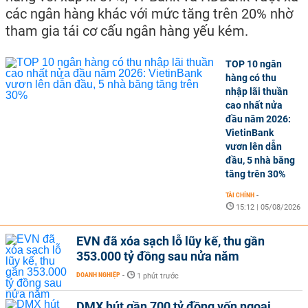
các ngân hàng khác với mức tăng trên 20% nhờ
tham gia tái cơ cấu ngân hàng yếu kém.
TOP 10 ngân
hàng có thu
nhập lãi thuần
cao nhất nửa
đầu năm 2026:
VietinBank
vươn lên dẫn
đầu, 5 nhà băng
tăng trên 30%
TÀI CHÍNH
-
15:12 | 05/08/2026
EVN đã xóa sạch lỗ lũy kế, thu gần
353.000 tỷ đồng sau nửa năm
DOANH NGHIỆP
-
1 phút trước
DMX hút gần 700 tỷ đồng vốn ngoại