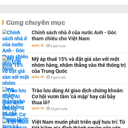
Cùng chuyên mục
Chính sách nhà ở của nước Anh - Góc
tham chiếu cho Việt Nam
QUỐC TẾ
-
6 giờ trước
Mỹ áp thuế 15% và đặt giá sàn với một
nhóm hàng, nhắm thẳng vào thế thống trị
của Trung Quốc
QUỐC TẾ
-
8 giờ trước
Trào lưu dùng AI giao dịch chứng khoán:
Cơ hội vươn tầm 'cá mập' hay cái bẫy
thua lỗ?
QUỐC TẾ
-
10 giờ trước
Việt Nam muốn phát triển quỹ hưu trí: Từ
tiết kiệm gia đình thành nguồn cấp vốn