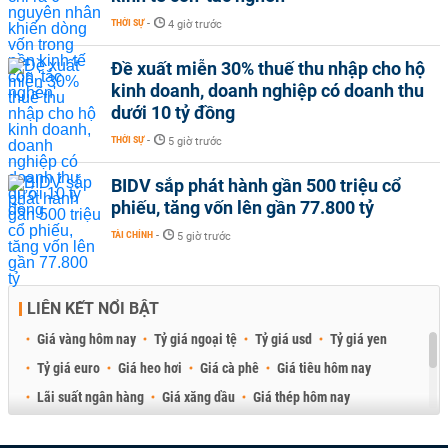
THỜI SỰ
-
4 giờ trước
Đề xuất miễn 30% thuế thu nhập cho hộ
kinh doanh, doanh nghiệp có doanh thu
dưới 10 tỷ đồng
THỜI SỰ
-
5 giờ trước
BIDV sắp phát hành gần 500 triệu cổ
phiếu, tăng vốn lên gần 77.800 tỷ
TÀI CHÍNH
-
5 giờ trước
LIÊN KẾT NỔI BẬT
Giá vàng hôm nay
Tỷ giá ngoại tệ
Tỷ giá usd
Tỷ giá yen
Tỷ giá euro
Giá heo hơi
Giá cà phê
Giá tiêu hôm nay
Lãi suất ngân hàng
Giá xăng dầu
Giá thép hôm nay
Giá sầu riêng
Giá thịt heo
Giá gạo
Giá cao su