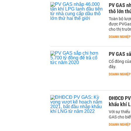
PV GAS nhậ
thô lớn th
Toàn bộ lượ
được PVGas 
cho thị trườ
DOANH NGHIỆP
PV GAS sắp
Cổ đông của
đây.
DOANH NGHIỆP
ĐHĐCĐ PV 
khẩu khí 
Với sự thiế
GAS cho biế
DOANH NGHIỆP