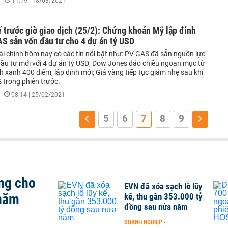
-
11:19 | 18/03/2021
ế trước giờ giao dịch (25/2): Chứng khoán Mỹ lập đỉnh
S sẵn vốn đầu tư cho 4 dự án tỷ USD
 tài chính hôm nay có các tin nổi bật như: PV GAS đã sẵn nguồn lực
đầu tư mới với 4 dự án tỷ USD; Dow Jones đảo chiều ngoạn mục từ
 xanh 400 điểm, lập đỉnh mới; Giá vàng tiếp tục giảm nhẹ sau khi
 trong phiên trước.
-
08:14 | 25/02/2021
5
6
7
8
9
ng cho
EVN đã xóa sạch lỗ lũy
 năm
kế, thu gần 353.000 tỷ
đồng sau nửa năm
DOANH NGHIỆP
-