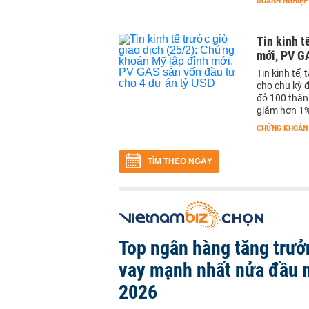
DOANH NGHIỆP
Tin kinh t
mới, PV GA
Tin kinh tế,
cho chu kỳ 
đỏ 100 thành
giảm hơn 1%
CHỨNG KHOÁN
TÌM THEO NGÀY
Top ngân hàng tăng trưở
vay mạnh nhất nửa đầu
2026