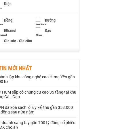
Điện
Đồng
Đường
Ethanol
Gạo
Gia súc - Gia cầm
Giấy
Gỗ
TIN MỚI NHẤT
Hạt điều
Hồ tiêu - Hạt tiêu
hành lập khu công nghệ cao Hưng Yên gần
Khí đốt
00 ha
P HCM sắp có chung cư cao 35 tầng tại khu
Kim loại khác
Mắc ca
hợ Gà - Gạo
Muối
Ngũ cốc
N đã xóa sạch lỗ lũy kế, thu gần 353.000
ỷ đồng sau nửa năm
Nhựa - Hạt nhựa
ự doanh sang tay gần 700 tỷ đồng cổ phiếu
MX cho ai?