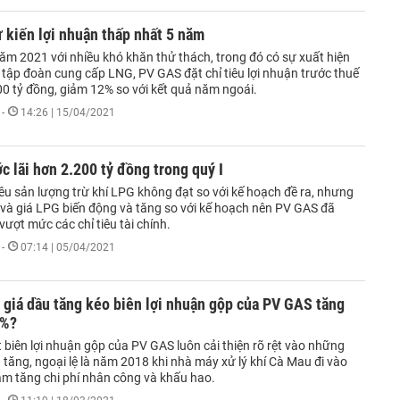
 kiến lợi nhuận thấp nhất 5 năm
ăm 2021 với nhiều khó khăn thử thách, trong đó có sự xuất hiện
 tập đoàn cung cấp LNG, PV GAS đặt chỉ tiêu lợi nhuận trước thuế
00 tỷ đồng, giảm 12% so với kết quả năm ngoái.
-
14:26 | 15/04/2021
 lãi hơn 2.200 tỷ đồng trong quý I
iêu sản lượng trừ khí LPG không đạt so với kế hoạch đề ra, nhưng
 và giá LPG biến động và tăng so với kế hoạch nên PV GAS đã
ượt mức các chỉ tiêu tài chính.
-
07:14 | 05/04/2021
giá dầu tăng kéo biên lợi nhuận gộp của PV GAS tăng
 %?
 biên lợi nhuận gộp của PV GAS luôn cải thiện rõ rệt vào những
tăng, ngoại lệ là năm 2018 khi nhà máy xử lý khí Cà Mau đi vào
àm tăng chi phí nhân công và khấu hao.