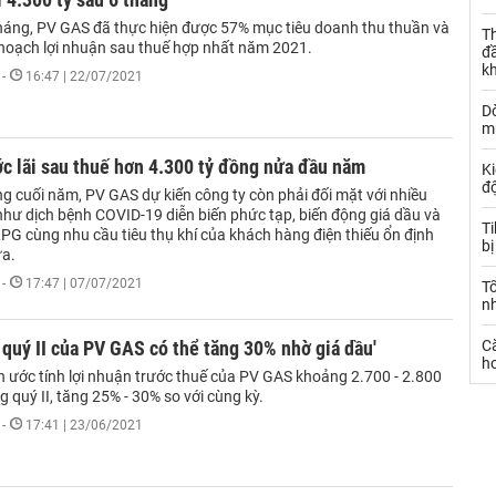
tháng, PV GAS đã thực hiện được 57% mục tiêu doanh thu thuần và
Th
hoạch lợi nhuận sau thuế hợp nhất năm 2021.
đ
k
-
16:47 | 22/07/2021
Dò
m
c lãi sau thuế hơn 4.300 tỷ đồng nửa đầu năm
Ki
đ
g cuối năm, PV GAS dự kiến công ty còn phải đối mặt với nhiều
như dịch bệnh COVID-19 diễn biến phức tạp, biến động giá dầu và
T
PG cùng nhu cầu tiêu thụ khí của khách hàng điện thiếu ổn định
bị
a.
-
17:47 | 07/07/2021
T
n
 quý II của PV GAS có thể tăng 30% nhờ giá dầu'
C
ho
h ước tính lợi nhuận trước thuế của PV GAS khoảng 2.700 - 2.800
g quý II, tăng 25% - 30% so với cùng kỳ.
-
17:41 | 23/06/2021