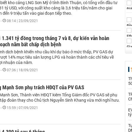
biết kho cảng LNG Sơn Mỹ ở tỉnh Bình Thuận, có tổng vốn đầu tư
,31 tỷ USD, với công suất kho cảng là 3,6 triệu tấn/năm cho giai
n đến 9 triệu tấn vào giai đoạn tiếp theo.
-
08:14 | 23/09/2021
 1.341 tỷ đồng trong tháng 7 và 8, dự kiến vẫn hoàn
hoạch năm bất chấp dịch bệnh
ảnh dịch bệnh khiến nhu cầu khí dự báo ở mức thấp, PV GAS dự
vượt 14% mục tiêu sản lượng LPG và hoàn thành các chỉ tiêu về
lợi nhuận của năm.
-
07:36 | 18/09/2021
T
5
 Mạnh Sơn phụ trách HĐQT của PV GAS
T
Mạnh Sơn, Thành viên HĐQT kiêm Tổng Giám đốc PV GAS sẽ phụ
C
tập đoàn thay cho Chủ tịch Nguyễn Sinh Khang vừa mới nghỉ hưu.
-
15:59 | 07/09/2021
EV
t
T
D
 4.300 tỷ sau 6 tháng