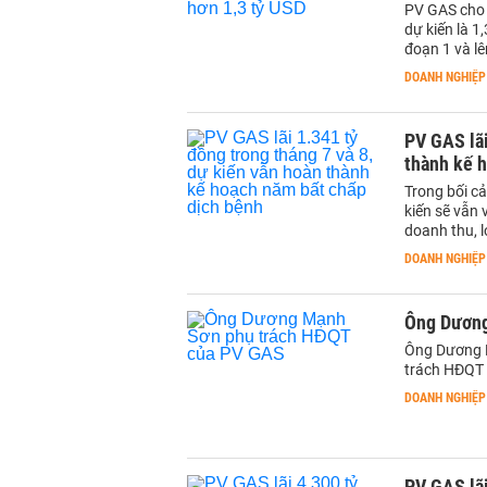
PV GAS cho 
dự kiến là 1
đoạn 1 và lê
DOANH NGHIỆP
PV GAS lãi
thành kế 
Trong bối c
kiến sẽ vẫn 
doanh thu, 
DOANH NGHIỆP
Ông Dương
Ông Dương 
trách HĐQT 
DOANH NGHIỆP
PV GAS lãi