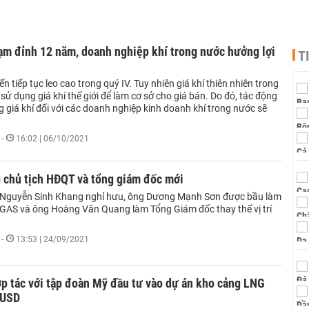
ạm đỉnh 12 năm, doanh nghiệp khí trong nước hưởng lợi
T
iến tiếp tục leo cao trong quý IV. Tuy nhiên giá khí thiên nhiên trong
ử dụng giá khí thế giới để làm cơ sở cho giá bán. Do đó, tác động
g giá khí đối với các doanh nghiệp kinh doanh khí trong nước sẽ
-
16:02 | 06/10/2021
 chủ tịch HĐQT và tổng giám đốc mới
 Nguyễn Sinh Khang nghỉ hưu, ông Dương Mạnh Sơn được bầu làm
 GAS và ông Hoàng Văn Quang làm Tổng Giám đốc thay thế vị trí
-
13:53 | 24/09/2021
p tác với tập đoàn Mỹ đầu tư vào dự án kho cảng LNG
 USD