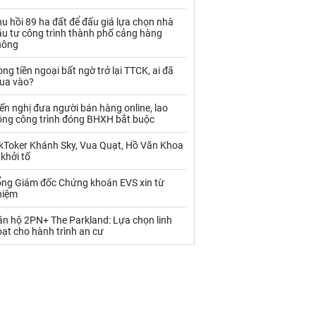
Palladium
Phân bón
u hồi 89 ha đất để đấu giá lựa chọn nhà
Rau - Củ -Quả
Sắt thép
ầu tư công trình thành phố cảng hàng
hông
Sữa
ng tiền ngoại bất ngờ trở lại TTCK, ai đã
ua vào?
Than
Thức ăn chăn nuôi
ến nghị đưa người bán hàng online, lao
ộng công trình đóng BHXH bắt buộc
Thủy hải sản khác
Tôm
ikToker Khánh Sky, Vua Quạt, Hồ Văn Khoa
Vàng
 khởi tố
ổng Giám đốc Chứng khoán EVS xin từ
VLXD khác
Xăng dầu
hiệm
Xi măng - Clynker
ăn hộ 2PN+ The Parkland: Lựa chọn linh
ạt cho hành trình an cư