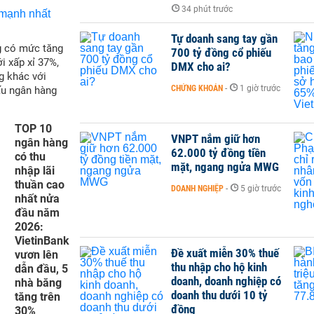
34 phút trước
Tự doanh sang tay gần
g có mức tăng
700 tỷ đồng cổ phiếu
i xấp xỉ 37%,
DMX cho ai?
g khác với
CHỨNG KHOÁN
-
1 giờ trước
ấu ngân hàng
TOP 10
VNPT nắm giữ hơn
ngân hàng
62.000 tỷ đồng tiền
có thu
mặt, ngang ngửa MWG
nhập lãi
thuần cao
DOANH NGHIỆP
-
5 giờ trước
nhất nửa
đầu năm
2026:
VietinBank
Đề xuất miễn 30% thuế
vươn lên
thu nhập cho hộ kinh
dẫn đầu, 5
doanh, doanh nghiệp có
nhà băng
doanh thu dưới 10 tỷ
tăng trên
đồng
30%