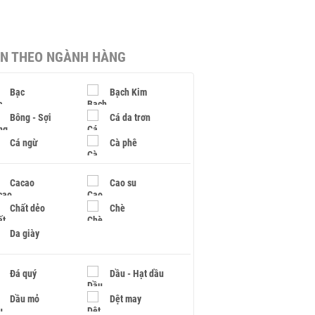
IN THEO NGÀNH HÀNG
Bạc
Bạch Kim
Bông - Sợi
Cá da trơn
Cá ngừ
Cà phê
Cacao
Cao su
Chất dẻo
Chè
Da giày
Đá quý
Dầu - Hạt dầu
Dầu mỏ
Dệt may