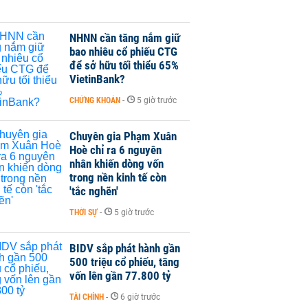
NHNN cần tăng nắm giữ
bao nhiêu cổ phiếu CTG
để sở hữu tối thiểu 65%
VietinBank?
CHỨNG KHOÁN
-
5 giờ trước
Chuyên gia Phạm Xuân
Hoè chỉ ra 6 nguyên
nhân khiến dòng vốn
trong nền kinh tế còn
'tắc nghẽn'
THỜI SỰ
-
5 giờ trước
BIDV sắp phát hành gần
500 triệu cổ phiếu, tăng
vốn lên gần 77.800 tỷ
TÀI CHÍNH
-
6 giờ trước