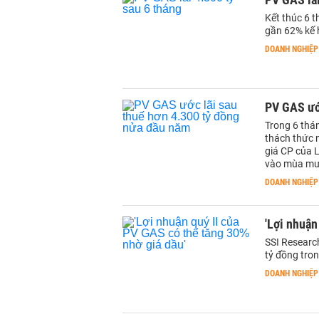
Kết thúc 6 
gần 62% kế 
DOANH NGHIỆP
PV GAS ướ
Trong 6 thán
thách thức 
giá CP của L
vào mùa mư
DOANH NGHIỆP
'Lợi nhuận
SSI Researc
tỷ đồng tron
DOANH NGHIỆP