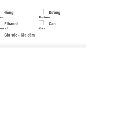
Đồng
Đường
Ethanol
Gạo
Gia súc - Gia cầm
Giấy
Gỗ
Hạt điều
Hồ tiêu - Hạt tiêu
Khí đốt
Kim loại khác
Mắc ca
Muối
Ngũ cốc
Nhựa - Hạt nhựa
Palladium
Phân bón