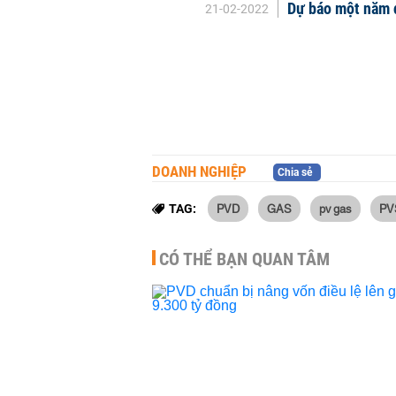
Dự báo một năm 
21-02-2022
DOANH NGHIỆP
Chia sẻ
PVD
GAS
pv gas
PV
TAG:
CÓ THỂ BẠN QUAN TÂM