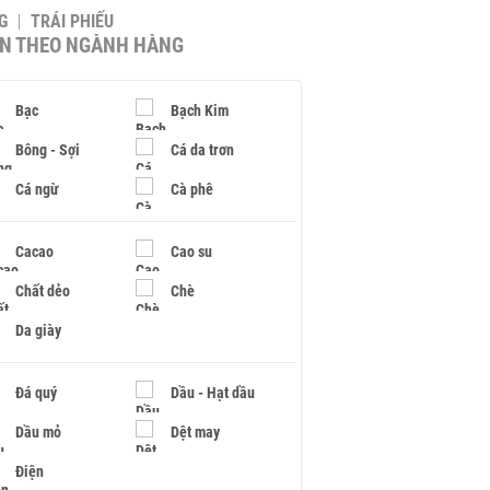
G
TRÁI PHIẾU
IN THEO NGÀNH HÀNG
Bạc
Bạch Kim
Bông - Sợi
Cá da trơn
Cá ngừ
Cà phê
Cacao
Cao su
Chất dẻo
Chè
Da giày
Đá quý
Dầu - Hạt dầu
Dầu mỏ
Dệt may
Điện