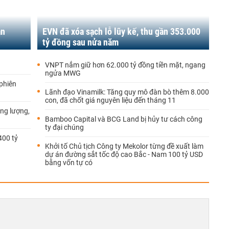
ần
EVN đã xóa sạch lỗ lũy kế, thu gần 353.000
tỷ đồng sau nửa năm
VNPT nắm giữ hơn 62.000 tỷ đồng tiền mặt, ngang
ngửa MWG
 phiên
Lãnh đạo Vinamilk: Tăng quy mô đàn bò thêm 8.000
con, đã chốt giá nguyên liệu đến tháng 11
ăng lượng,
Bamboo Capital và BCG Land bị hủy tư cách công
ty đại chúng
400 tỷ
Khởi tố Chủ tịch Công ty Mekolor từng đề xuất làm
dự án đường sắt tốc độ cao Bắc - Nam 100 tỷ USD
bằng vốn tự có