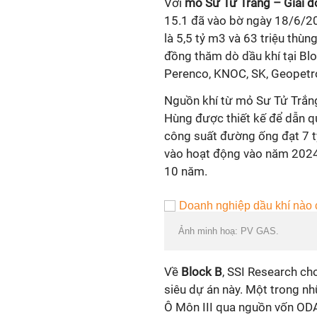
Với
mỏ Sư Tử Trắng – Giai 
15.1 đã vào bờ ngày 18/6/2021.
là 5,5 tỷ m3 và 63 triệu thu
đồng thăm dò dầu khí tại B
Perenco, KNOC, SK, Geopetrol
Nguồn khí từ mỏ Sư Tử Trắn
Hùng được thiết kế để dẫn
công suất đường ống đạt 7 t
vào hoạt động vào năm 2024 
10 năm.
Ảnh minh hoạ: PV GAS.
Về
Block B
, SSI Research cho b
siêu dự án này. Một trong nhữ
Ô Môn III qua nguồn vốn OD