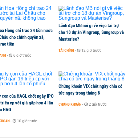
TCK, ai đã mua vào?
Lãnh đạo MB nói gì về việc tài trợ
oa Hồng chỉ trao 24 bồn nước
ine, lao động công trình đóng BHXH bắt buộc
cho 18 dự án Vingroup, Sungroup và
 Châu cho chính quyền xã,
Masterise?
rao tiền
TÀI CHÍNH
-
12 giờ trước
OANH
-
6 giờ trước
 Văn Khoa bị khởi tố
Chứng khoán VIX chốt ngày chia cổ
tức ngay trong tháng 8
y con của HAGL chốt ngày IPO
triệu cp với giá gấp hơn 4 lần
CHỨNG KHOÁN
-
2 giờ trước
ếu HAG
KHOÁN
-
10 giờ trước