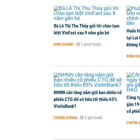
Dòng tiền ngoại bất ngờ trở lại T
CHỨNG KHOÁN
-
1 phút trước
Bà Lê Thị Thu Thủy gửi lời chào tạm
Huấn H
Kiến nghị đưa người bán hàng onl
biệt VinFast sau 9 năm gắn bó
tại Lai
THỜI SỰ
-
1 phút trước
không t
KINH DOANH
-
1 phút trước
KINH D
TikToker Khánh Sky, Vua Quạt, Hồ
KINH DOANH
-
1 phút trước
NHNN cần tăng nắm giữ bao nhiêu cổ
Công t
phiếu CTG để sở hữu tối thiểu 65%
gần 19 
VietinBank?
cổ phi
CHỨNG KHOÁN
-
2 giờ trước
CHỨNG 