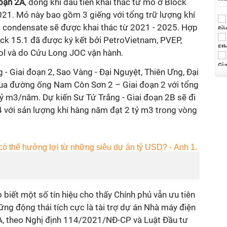
đoạn 2A
, dòng khí đầu tiên khai thác từ mỏ ở Block
 Mỏ này bao gồm 3 giếng với tổng trữ lượng khí
̀ng condensate sẽ được khai thác từ 2021 - 2025. Hợp
lock 15.1 đã được ký kết bởi PetroVietnam, PVEP,
 và do Cửu Long JOC vận hành.
g - Giai đoạn 2, Sao Vàng - Đại Nguyệt, Thiên Ưng, Đại
 qua đường ống Nam Côn Sơn 2 – Giai đoạn 2 với tổng
ỷ m3/năm. Dự kiến Sư Tử Trắng - Giai đoạn 2B sẽ đi
với sản lượng khí hàng năm đạt 2 tỷ m3 trong vòng
iết một số tín hiệu cho thấy Chính phủ vẫn ưu tiên
ng động thái tích cực là tài trợ dự án Nhà máy điện
A, theo Nghị định 114/2021/NĐ-CP và Luật Đầu tư