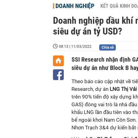
DOANH NGHIỆP
KẾT QUẢ KINH D
Doanh nghiệp dầu khí 
siêu dự án tỷ USD?
08:13 | 11/03/2022
Chia sẻ
SSI Research nhận định GAS v
siêu dự án như Block B h
Theo báo cáo cập nhật về tiế
Research, dự án
LNG Thị Vải
trên 90% tiến độ xây dựng
GAS) đóng vai trò là nhà đầu
khẩu LNG lần đầu tiên vào th
bể ngoài khơi Nam Côn Sơn. 
Nhơn Trạch 3&4 dự kiến bắt