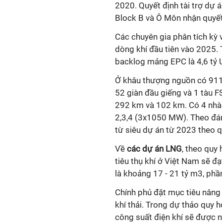
2020. Quyết định tài trợ dự a
Block B và Ô Môn nhận quyết
Các chuyên gia phân tích kỳ v
dòng khí đầu tiên vào 2025. T
backlog mảng EPC là 4,6 tỷ
Ở khâu thượng nguồn có 911 g
52 giàn đầu giếng và 1 tàu FS
292 km và 102 km. Có 4 nhà 
2,3,4 (3x1050 MW). Theo đánh 
từ siêu dự án từ 2023 theo
Về
các dự án LNG
, theo quy 
tiêu thụ khí ở Việt Nam sẽ 
là khoảng 17 - 21 tỷ m3, phầ
Chính phủ đặt mục tiêu nâng 
khí thải. Trong dự thảo quy 
công suất điện khí sẽ đượ