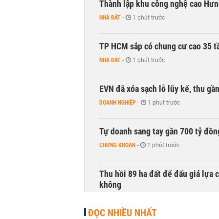
Thành lập khu công nghệ cao Hưn
NHÀ ĐẤT
-
1 phút trước
TP HCM sắp có chung cư cao 35 tầ
NHÀ ĐẤT
-
1 phút trước
EVN đã xóa sạch lỗ lũy kế, thu g
DOANH NGHIỆP
-
1 phút trước
Tự doanh sang tay gần 700 tỷ đồn
CHỨNG KHOÁN
-
1 phút trước
Thu hồi 89 ha đất để đấu giá lựa 
không
NHÀ ĐẤT
-
1 phút trước
ĐỌC NHIỀU NHẤT