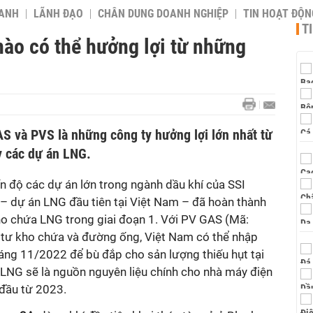
OANH
LÃNH ĐẠO
CHÂN DUNG DOANH NGHIỆP
TIN HOẠT ĐỘN
T
nào có thể hưởng lợi từ những
à PVS là những công ty hưởng lợi lớn nhất từ
ay các dự án LNG.
n độ các dự án lớn trong ngành dầu khí của SSI
– dự án LNG đầu tiên tại Việt Nam – đã hoàn thành
 kho chứa LNG trong giai đoạn 1. Với PV GAS (Mã:
 tư kho chứa và đường ống, Việt Nam có thể nhập
áng 11/2022 để bù đắp cho sản lượng thiếu hụt tại
LNG sẽ là nguồn nguyên liệu chính cho nhà máy điện
 đầu từ 2023.