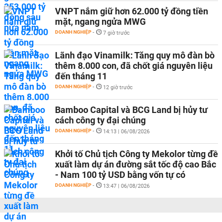
VNPT nắm giữ hơn 62.000 tỷ đồng tiền
mặt, ngang ngửa MWG
DOANH NGHIỆP
-
7 giờ trước
Lãnh đạo Vinamilk: Tăng quy mô đàn bò
thêm 8.000 con, đã chốt giá nguyên liệu
đến tháng 11
DOANH NGHIỆP
-
12 giờ trước
Bamboo Capital và BCG Land bị hủy tư
cách công ty đại chúng
DOANH NGHIỆP
-
14:13 | 06/08/2026
Khởi tố Chủ tịch Công ty Mekolor từng đề
xuất làm dự án đường sắt tốc độ cao Bắc
- Nam 100 tỷ USD bằng vốn tự có
DOANH NGHIỆP
-
13:47 | 06/08/2026