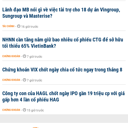
Lãnh đạo MB nói gì về việc tài trợ cho 18 dự án Vingroup,
Sungroup và Masterise?
TÀI CHÍNH
-
16 giờ trước
NHNN cần tăng nắm giữ bao nhiêu cổ phiếu CTG để sở hữu
tối thiểu 65% VietinBank?
CHỨNG KHOÁN
-
7 giờ trước
Chứng khoán VIX chốt ngày chia cổ tức ngay trong tháng 8
CHỨNG KHOÁN
-
7 giờ trước
Công ty con của HAGL chốt ngày IPO gần 19 triệu cp với giá
gấp hơn 4 lần cổ phiếu HAG
CHỨNG KHOÁN
-
15 giờ trước