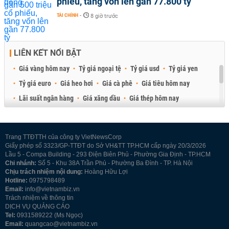
phiếu, tăng vốn lên gần 77.800 tỷ
TÀI CHÍNH
-
8 giờ trước
LIÊN KẾT NỔI BẬT
Giá vàng hôm nay
Tỷ giá ngoại tệ
Tỷ giá usd
Tỷ giá yen
Tỷ giá euro
Giá heo hơi
Giá cà phê
Giá tiêu hôm nay
Lãi suất ngân hàng
Giá xăng dầu
Giá thép hôm nay
Giá sầu riêng
Giá thịt heo
Giá gạo
Giá cao su
Best Retail Brokers
Diễn đàn đầu tư Việt Nam 2026
Trang TTĐTTH của công ty VietNewsCorp
Giấy phép số 3323/GP-TTĐT do Sở VH&TT TP.HCM cấp ngày 20/3/2026
Lầu 5 - Compa Building - 293 Điện Biên Phủ - Phường Gia Định - TP.HCM
Chi nhánh:
Số 5 - Khu 38A Trần Phú - Phường Ba Đình - TP. Hà Nội
Chịu trách nhiệm nội dung:
Hoàng Hữu Lợi
Hotline:
0975798489
Email:
info@vietnambiz.vn
Trách nhiệm về thông tin
DỊCH VỤ QUẢNG CÁO
Tel:
0931589222 (Ms Ngọc)
Email:
quangcao@vietnambiz.vn