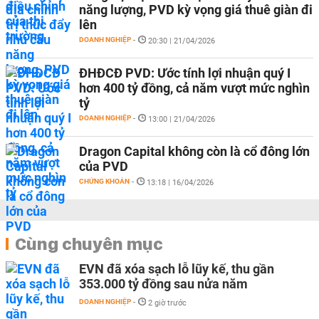
năng lượng, PVD kỳ vọng giá thuê giàn đi
lên
DOANH NGHIỆP
-
20:30 | 21/04/2026
ĐHĐCĐ PVD: Ước tính lợi nhuận quý I
hơn 400 tỷ đồng, cả năm vượt mức nghìn
tỷ
DOANH NGHIỆP
-
13:00 | 21/04/2026
Dragon Capital không còn là cổ đông lớn
của PVD
CHỨNG KHOÁN
-
13:18 | 16/04/2026
Cùng chuyên mục
EVN đã xóa sạch lỗ lũy kế, thu gần
353.000 tỷ đồng sau nửa năm
DOANH NGHIỆP
-
2 giờ trước