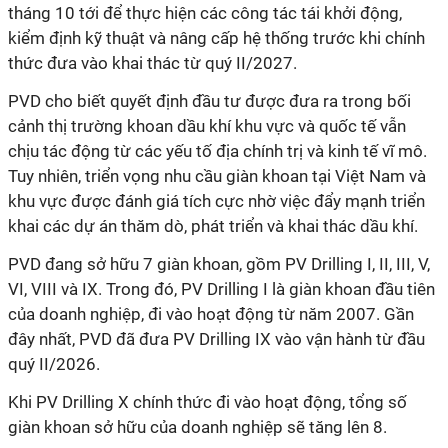
tháng 10 tới để thực hiện các công tác tái khởi động,
kiểm định kỹ thuật và nâng cấp hệ thống trước khi chính
thức đưa vào khai thác từ quý II/2027.
PVD cho biết quyết định đầu tư được đưa ra trong bối
cảnh thị trường khoan dầu khí khu vực và quốc tế vẫn
chịu tác động từ các yếu tố địa chính trị và kinh tế vĩ mô.
Tuy nhiên, triển vọng nhu cầu giàn khoan tại Việt Nam và
khu vực được đánh giá tích cực nhờ việc đẩy mạnh triển
khai các dự án thăm dò, phát triển và khai thác dầu khí.
PVD đang sở hữu 7 giàn khoan, gồm PV Drilling I, II, III, V,
VI, VIII và IX. Trong đó, PV Drilling I là giàn khoan đầu tiên
của doanh nghiệp, đi vào hoạt động từ năm 2007. Gần
đây nhất, PVD đã đưa PV Drilling IX vào vận hành từ đầu
quý II/2026.
Khi PV Drilling X chính thức đi vào hoạt động, tổng số
giàn khoan sở hữu của doanh nghiệp sẽ tăng lên 8.