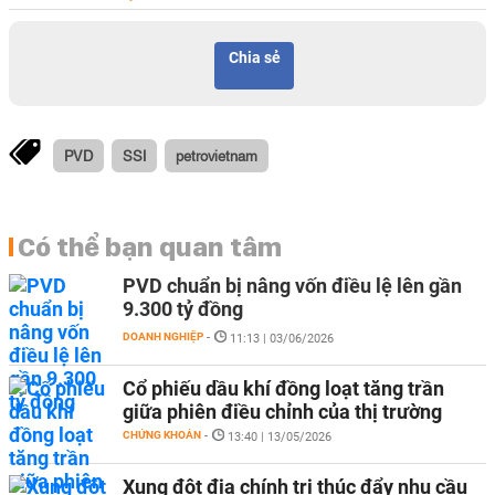
Chia sẻ
PVD
SSI
petrovietnam
Có thể bạn quan tâm
PVD chuẩn bị nâng vốn điều lệ lên gần
9.300 tỷ đồng
DOANH NGHIỆP
-
11:13 | 03/06/2026
Cổ phiếu dầu khí đồng loạt tăng trần
giữa phiên điều chỉnh của thị trường
CHỨNG KHOÁN
-
13:40 | 13/05/2026
Xung đột địa chính trị thúc đẩy nhu cầu