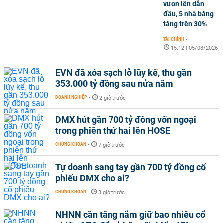
vươn lên dẫn
đầu, 5 nhà băng
tăng trên 30%
TÀI CHÍNH
-
15:12 | 05/08/2026
EVN đã xóa sạch lỗ lũy kế, thu gần
353.000 tỷ đồng sau nửa năm
DOANH NGHIỆP
-
2 giờ trước
DMX hút gần 700 tỷ đồng vốn ngoại
trong phiên thứ hai lên HOSE
CHỨNG KHOÁN
-
7 giờ trước
Tự doanh sang tay gần 700 tỷ đồng cổ
phiếu DMX cho ai?
CHỨNG KHOÁN
-
3 giờ trước
NHNN cần tăng nắm giữ bao nhiêu cổ