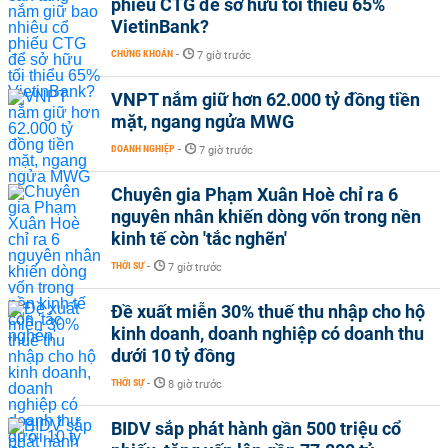
phiếu CTG để sở hữu tối thiểu 65%
VietinBank?
CHỨNG KHOÁN
-
7 giờ trước
VNPT nắm giữ hơn 62.000 tỷ đồng tiền
mặt, ngang ngửa MWG
DOANH NGHIỆP
-
7 giờ trước
Chuyên gia Phạm Xuân Hoè chỉ ra 6
nguyên nhân khiến dòng vốn trong nền
kinh tế còn 'tắc nghẽn'
THỜI SỰ
-
7 giờ trước
Đề xuất miễn 30% thuế thu nhập cho hộ
kinh doanh, doanh nghiệp có doanh thu
dưới 10 tỷ đồng
THỜI SỰ
-
8 giờ trước
BIDV sắp phát hành gần 500 triệu cổ