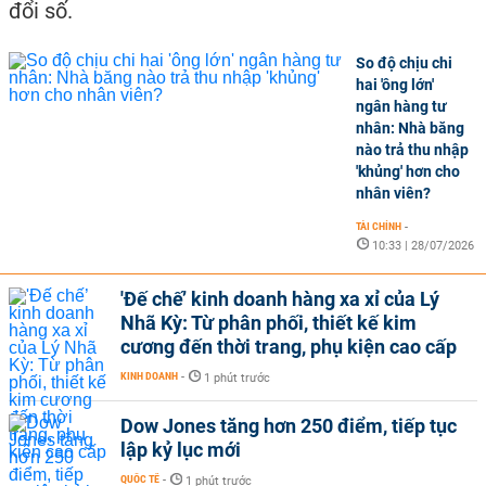
đổi số.
So độ chịu chi
hai 'ông lớn'
ngân hàng tư
nhân: Nhà băng
nào trả thu nhập
'khủng' hơn cho
nhân viên?
TÀI CHÍNH
-
10:33 | 28/07/2026
'Đế chế’ kinh doanh hàng xa xỉ của Lý
Nhã Kỳ: Từ phân phối, thiết kế kim
cương đến thời trang, phụ kiện cao cấp
KINH DOANH
-
1 phút trước
Dow Jones tăng hơn 250 điểm, tiếp tục
lập kỷ lục mới
QUỐC TẾ
-
1 phút trước