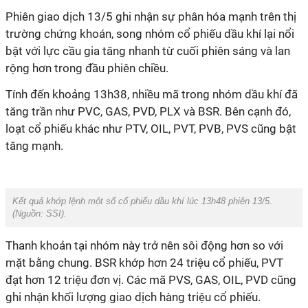
Phiên giao dịch 13/5 ghi nhận sự phân hóa mạnh trên thị
trường chứng khoán, song nhóm cổ phiếu dầu khí lại nổi
bật với lực cầu gia tăng nhanh từ cuối phiên sáng và lan
rộng hơn trong đầu phiên chiều.
Tính đến khoảng 13h38, nhiều mã trong nhóm dầu khí đã
tăng trần như PVC, GAS, PVD, PLX và BSR. Bên cạnh đó,
loạt cổ phiếu khác như PTV, OIL, PVT, PVB, PVS cũng bật
tăng mạnh.
Kết quả khớp lệnh một số cổ phiếu dầu khí lúc 13h48 phiên 13/5.
(Nguồn: SSI).
Thanh khoản tại nhóm này trở nên sôi động hơn so với
mặt bằng chung. BSR khớp hơn 24 triệu cổ phiếu, PVT
đạt hơn 12 triệu đơn vị. Các mã PVS, GAS, OIL, PVD cũng
ghi nhận khối lượng giao dịch hàng triệu cổ phiếu.