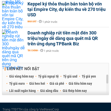
Keppel ký thỏa thuận bán toàn bộ vốn
tại Empire City, dự kiến thu về 270 triệu
USD
NHÀ ĐẤT
-
1 phút trước
Doanh nghiệp rút tiền mặt đến 300
triệu/ngày dễ dàng qua quét mã QR
trên ứng dụng TPBank Biz
TÀI CHÍNH
-
1 phút trước
LIÊN KẾT NỔI BẬT
Giá vàng hôm nay
Tỷ giá ngoại tệ
Tỷ giá usd
Tỷ giá yen
Tỷ giá euro
Giá heo hơi
Giá cà phê
Giá tiêu hôm nay
Lãi suất ngân hàng
Giá xăng dầu
Giá thép hôm nay
Giá sầu riêng
Giá thịt heo
Giá gạo
Giá cao su
Best Retail Brokers
Diễn đàn đầu tư Việt Nam 2026
Trang TTĐTTH của công ty VietNewsCorp