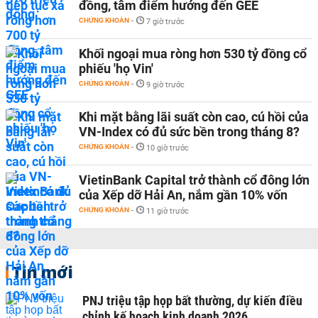
đồng, tâm điểm hướng đến GEE
CHỨNG KHOÁN
-
7 giờ trước
Khối ngoại mua ròng hơn 530 tỷ đồng cổ
phiếu 'họ Vin'
CHỨNG KHOÁN
-
9 giờ trước
Khi mặt bằng lãi suất còn cao, cú hồi của
VN-Index có đủ sức bền trong tháng 8?
CHỨNG KHOÁN
-
10 giờ trước
VietinBank Capital trở thành cổ đông lớn
của Xếp dỡ Hải An, nắm gần 10% vốn
CHỨNG KHOÁN
-
11 giờ trước
Tin mới
PNJ triệu tập họp bất thường, dự kiến điều
chỉnh kế hoạch kinh doanh 2026