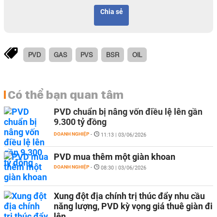
Chia sẻ
PVD
GAS
PVS
BSR
OIL
Có thể bạn quan tâm
PVD chuẩn bị nâng vốn điều lệ lên gần
9.300 tỷ đồng
DOANH NGHIỆP
-
11:13 | 03/06/2026
PVD mua thêm một giàn khoan
DOANH NGHIỆP
-
08:30 | 03/06/2026
Xung đột địa chính trị thúc đẩy nhu cầu
năng lượng, PVD kỳ vọng giá thuê giàn đi
lên