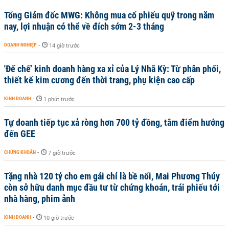
Tổng Giám đốc MWG: Không mua cổ phiếu quỹ trong năm
nay, lợi nhuận có thể về đích sớm 2-3 tháng
DOANH NGHIỆP
-
14 giờ trước
'Đế chế’ kinh doanh hàng xa xỉ của Lý Nhã Kỳ: Từ phân phối,
thiết kế kim cương đến thời trang, phụ kiện cao cấp
KINH DOANH
-
1 phút trước
Tự doanh tiếp tục xả ròng hơn 700 tỷ đồng, tâm điểm hướng
đến GEE
CHỨNG KHOÁN
-
7 giờ trước
Tặng nhà 120 tỷ cho em gái chỉ là bề nổi, Mai Phương Thúy
còn sở hữu danh mục đầu tư từ chứng khoán, trái phiếu tới
nhà hàng, phim ảnh
KINH DOANH
-
10 giờ trước