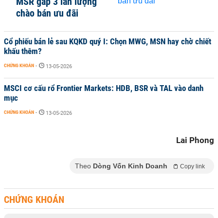
MSR gấp 3 lần lượng
chào bán ưu đãi
Cổ phiếu bán lẻ sau KQKD quý I: Chọn MWG, MSN hay chờ chiết
khấu thêm?
CHỨNG KHOÁN
-
13-05-2026
MSCI cơ cấu rổ Frontier Markets: HDB, BSR và TAL vào danh
mục
CHỨNG KHOÁN
-
13-05-2026
Lai Phong
Theo
Dòng Vốn Kinh Doanh
Copy link
CHỨNG KHOÁN