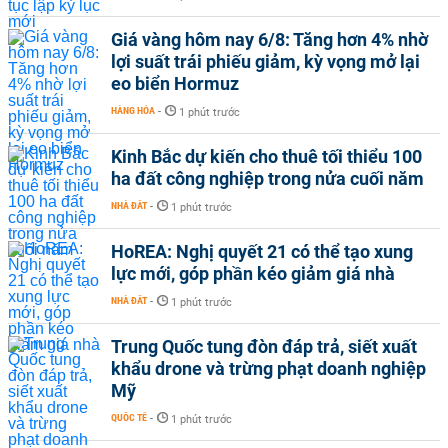
Giá vàng hôm nay 6/8: Tăng hơn 4% nhờ
lợi suất trái phiếu giảm, kỳ vọng mở lại
eo biển Hormuz
HÀNG HÓA
-
1 phút trước
Kinh Bắc dự kiến cho thuê tối thiểu 100
ha đất công nghiệp trong nửa cuối năm
NHÀ ĐẤT
-
1 phút trước
HoREA: Nghị quyết 21 có thể tạo xung
lực mới, góp phần kéo giảm giá nhà
NHÀ ĐẤT
-
1 phút trước
Trung Quốc tung đòn đáp trả, siết xuất
khẩu drone và trừng phạt doanh nghiệp
Mỹ
QUỐC TẾ
-
1 phút trước