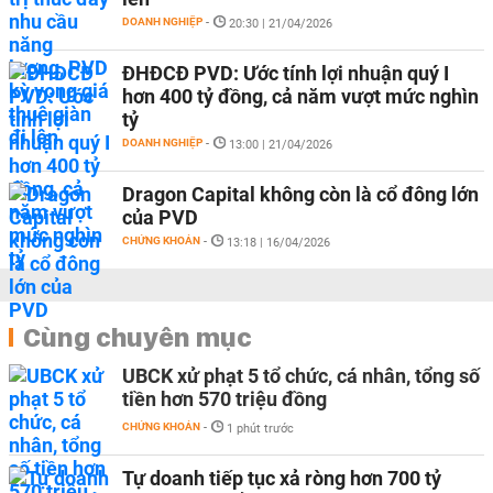
DOANH NGHIỆP
-
20:30 | 21/04/2026
ĐHĐCĐ PVD: Ước tính lợi nhuận quý I
hơn 400 tỷ đồng, cả năm vượt mức nghìn
tỷ
DOANH NGHIỆP
-
13:00 | 21/04/2026
Dragon Capital không còn là cổ đông lớn
của PVD
CHỨNG KHOÁN
-
13:18 | 16/04/2026
Cùng chuyên mục
UBCK xử phạt 5 tổ chức, cá nhân, tổng số
tiền hơn 570 triệu đồng
CHỨNG KHOÁN
-
1 phút trước
Tự doanh tiếp tục xả ròng hơn 700 tỷ