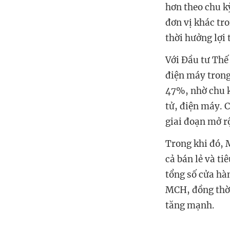
hơn theo chu k
đơn vị khác tr
thời hưởng lợi 
Với Đầu
tư
Thế
điện máy trong
47%, nhờ chu k
tử, điện máy. 
giai đoạn mở r
Trong khi đó,
cả bán lẻ và t
tổng số cửa h
MCH, đồng thời
tăng mạnh.