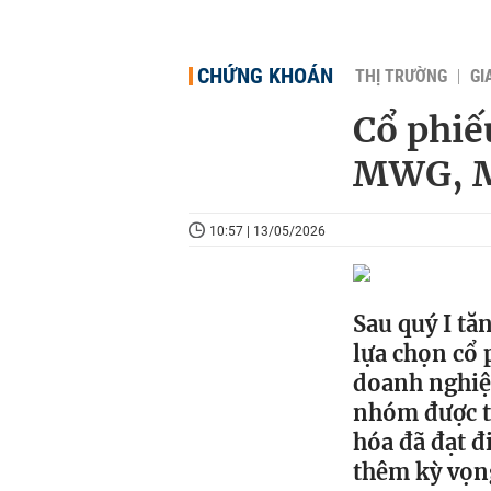
CHỨNG KHOÁN
THỊ TRƯỜNG
GI
Cổ phiế
MWG, M
10:57 | 13/05/2026
Sau quý I tă
lựa chọn cổ 
doanh nghiệp
nhóm được t
hóa đã đạt đ
thêm kỳ vọng