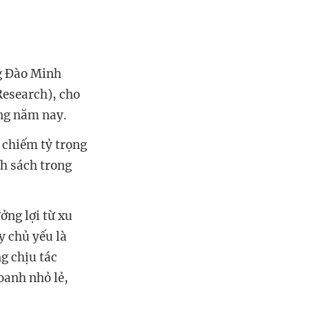
ng Đào Minh
Research), cho
ong năm nay.
, chiếm tỷ trọng
h sách trong
ởng lợi từ xu
y chủ yếu là
g chịu tác
oanh nhỏ lẻ,