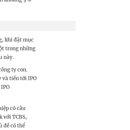
, khi đặt mục
ột trong những
u này.
ông ty con.
và tiến tới IPO
 IPO
iệp có câu
k với TCBS,
ủ đề có thể