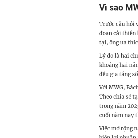
Vì sao M
Trước câu hỏi 
đoạn cải thiện 
tại, ông ưa t
Lý do là hai c
khoảng hai năm
đều gia tăng s
Với MWG, Bách
Theo chia sẻ t
trong năm 202
cuối năm nay t
Việc mở rộng n
biên lợi nhuậ