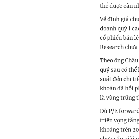
thể được cân n
Về định giá ch
doanh quý I ca
cổ phiếu bán lẻ
Research chưa 
Theo ông Châu,
quý sau có thể
suất đến chi ti
khoán đã hồi p
là vùng trũng 
Dù P/E forward
triển vọng tăng
khoảng trên 20
chưa cần giải 