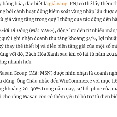
ỳ hàng hóa, đặc biệt là
giá vàng
. PNJ có thể lấy thêm t
ong bối cảnh hoạt động kiểm soát vàng nhập lậu được s
từ giá vàng tăng trong quý I thông qua tác động đến h
 Giới Di Động (Mã: MWG), động lực đến từ nhiều mản
 quý I ghi nhận doanh thu tăng khoảng 34%, lợi nhu
ỳ thay thế thiết bị và diễn biến tăng giá của một số m
Cùng với đó, Bách Hóa Xanh sau khi có lãi từ năm 202
ộng nhanh hơn.
 Masan Group (Mã: MSN) được nhìn nhận là doanh ngh
iêu dùng. Ông Châu nhắc đến WinCommerce với mục ti
àng khoảng 20-30% trong năm nay, sự hồi phục của m
 cho rằng Masan còn có thêm yếu tố hỗ trợ từ diễn bi