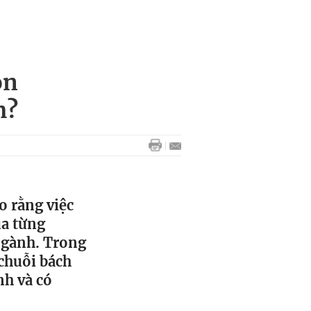
ọn
m?
o rằng việc
ủa từng
 ngành. Trong
chuỗi bách
nh và có