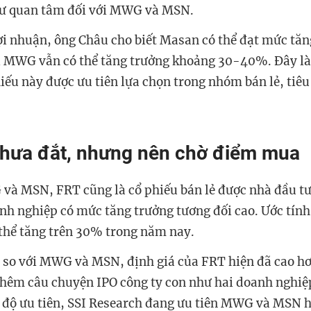
tư quan tâm đối với MWG và MSN.
lợi nhuận, ông Châu cho biết Masan có thể đạt mức tăn
i MWG vẫn có thể tăng trưởng khoảng 30-40%. Đây là
iếu này được ưu tiên lựa chọn trong nhóm bán lẻ, tiêu
chưa đắt, nhưng nên chờ điểm mua
à MSN, FRT cũng là cổ phiếu bán lẻ được nhà đầu t
nh nghiệp có mức tăng trưởng tương đối cao.
Ư
ớc tính
 thể tăng trên 30% trong năm nay.
 so với MWG và MSN, định giá của FRT hiện đã cao hơ
hêm câu chuyện IPO công ty con như hai doanh nghiệp 
 độ ưu tiên, SSI Research đang ưu tiên MWG và MSN 