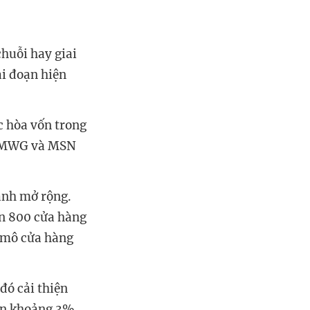
chuỗi hay giai
ai đoạn hiện
c hòa vốn trong
6, MWG và MSN
ạnh mở rộng.
ần 800 cửa hàng
 mô cửa hàng
đó cải thiện
ên khoảng 3%