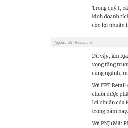
Trong quý I, 
kinh doanh tí
còn lợi nhuận 
(Nguồn: SSI Research).
Dù vậy, khi lựa
vọng tăng trưở
cùng ngành, mỗ
Với FPT Retail
chuỗi dược ph
lợi nhuận của 
trong năm nay
Với PNJ (Mã: P