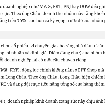
các doanh nghiệp như MWG, FRT, PNJ hay DGW đều ghi
ch cực. Theo ông Châu, doanh thu nhóm này tăng kho
tăng trên 70%, cao hơn cả kỳ vọng trước đó của nhóm
 chọn cổ phiếu, vị chuyên gia cho rằng nhà đầu tư cần
ng lợi nhuận và định giá. Điểm đáng chú ý của nhóm b
i doanh nghiệp lại có một câu chuyện riêng.
 (Mã: FRT), động lực chính không nằm ở FPT Shop mà 
ẩm Long Châu. Theo ông Châu, Long Châu hiện chiế
FRT và đang đặt mục tiêu nâng tổng số cửa hàng thê
.
NJ), doanh nghiệp kinh doanh trang sức này chịu ảnh