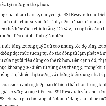
hắc tại mức giá thấp hơn.
ung của nhóm bán lẻ, chuyên gia SSI Research cho biết
o hơn một chút so với ước tính, nên dự báo lợi nhuận 
 có thể được điều chỉnh tăng. Dù vậy, trong bối cảnh hi
muốn điều chỉnh định giá nhiều.
 mức tăng trưởng quý I dù cao nhưng tốc độ tăng trưở
 không đạt mức tương tự, do tác động từ lạm phát và m
êu của người tiêu dùng có thể rõ hơn. Bên cạnh đó, th
hục khoảng 300 điểm từ vùng đáy tháng 3, trong khi t
thông tin, khiến thị trường có những biến động nhất đị
 của các doanh nghiệp bán lẻ hiện thấp hơn trung bì
 giá so với giá mục tiêu của SSI Research vẫn còn tươn
%, chuyên gia cho rằng nhà đầu tư đang cân nhắc mở 
ngân ngay.