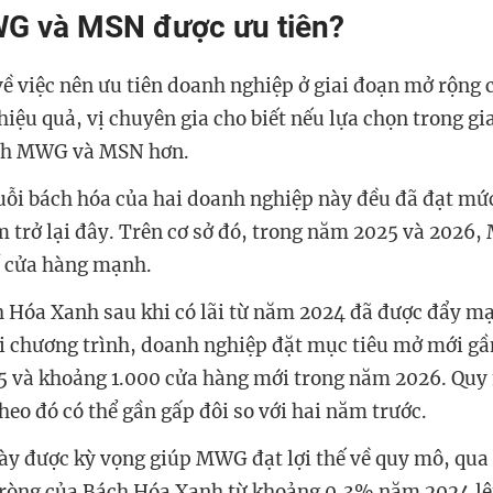
WG và MSN được ưu tiên?
về việc nên ưu tiên doanh nghiệp ở giai đoạn mở rộng 
hiệu quả, vị
chuyên gia
cho biết nếu lựa chọn trong gi
hích MWG và MSN hơn.
huỗi bách hóa của hai doanh nghiệp này đều đã đạt mứ
 trở lại đây. Trên cơ sở đó, trong năm 2025 và 202
ố cửa hàng mạnh.
 Hóa Xanh sau khi có lãi từ năm 2024 đã được đẩy m
ại chương trình, doanh nghiệp đặt mục tiêu mở mới g
5 và khoảng 1.000 cửa hàng mới trong năm 2026. Quy
heo đó có thể gần gấp đôi so với hai năm trước.
ày được kỳ vọng giúp MWG đạt lợi thế về quy mô, qua 
n ròng của Bách Hóa Xanh từ khoảng 0,3% năm 2024 l