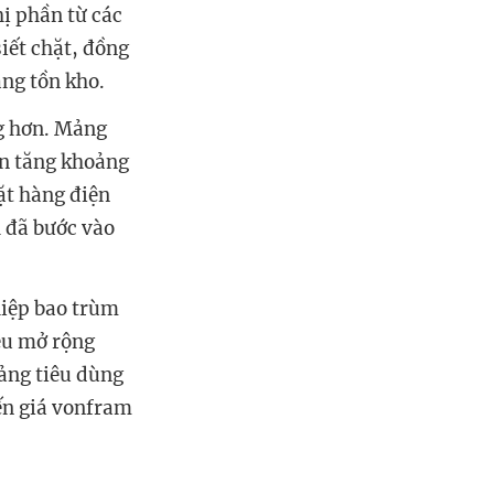
hị phần từ các
iết chặt, đồng
àng tồn kho.
g hơn. Mảng
ận tăng khoảng
ặt hàng điện
4 đã bước vào
iệp bao trùm
êu mở rộng
ảng tiêu dùng
ến giá vonfram