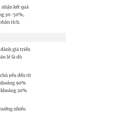
 nhận kết quả
ảng 30-50%,
phân tích
.
 đánh giá triển
án lẻ là dù
chủ yếu đến từ
m khoảng 90%
m khoảng 20%
 hưởng nhiều