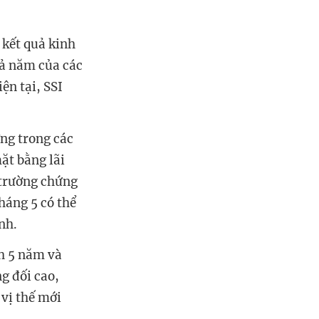
 kết quả kinh
cả năm của các
ện tại, SSI
ng trong các
ặt bằng lãi
ị trường chứng
háng 5 có thể
nh.
nh 5 năm và
g đối cao,
vị thế mới