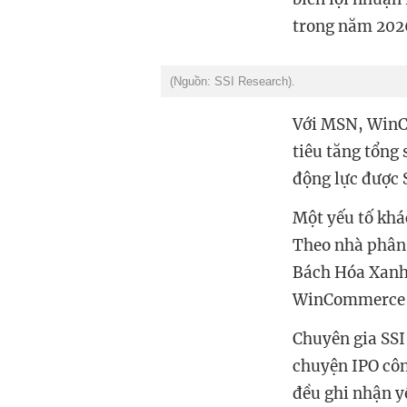
trong năm 202
(Nguồn: SSI Research).
Với MSN, WinC
tiêu tăng tổng
động lực được 
Một yếu tố khá
Theo nhà
phân
Bách Hóa Xanh 
WinCommerce t
Chuyên gia SSI
chuyện IPO côn
đều ghi nhận yế