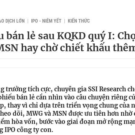
AO DỊCH LỚN
IPO - NIÊM YẾT
KIẾN THỨC
u bán lẻ sau KQKD quý I: Ch
SN hay chờ chiết khấu thê
ng trưởng tích cực, chuyên gia SSI Research ch
phiếu bán lẻ cần nhìn vào câu chuyện riêng c
, thay vì chỉ dựa trên triển vọng chung của
heo dõi, MWG và MSN được ưu tiên hơn nhờ 
iểm hòa vốn, bước vào giai đoạn mở rộng mạ
 IPO công ty con.