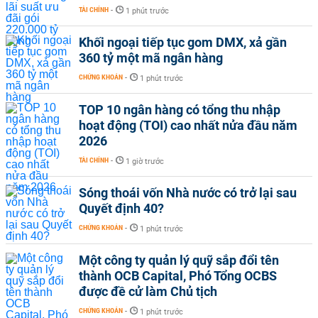
TÀI CHÍNH
-
1 phút trước
Khối ngoại tiếp tục gom DMX, xả gần
360 tỷ một mã ngân hàng
CHỨNG KHOÁN
-
1 phút trước
TOP 10 ngân hàng có tổng thu nhập
hoạt động (TOI) cao nhất nửa đầu năm
2026
TÀI CHÍNH
-
1 giờ trước
Sóng thoái vốn Nhà nước có trở lại sau
Quyết định 40?
CHỨNG KHOÁN
-
1 phút trước
Một công ty quản lý quỹ sắp đổi tên
thành OCB Capital, Phó Tổng OCBS
được đề cử làm Chủ tịch
CHỨNG KHOÁN
-
1 phút trước