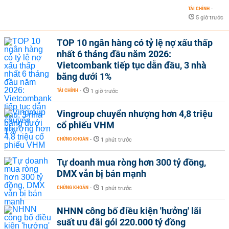
TÀI CHÍNH
-
5 giờ trước
TOP 10 ngân hàng có tỷ lệ nợ xấu thấp
nhất 6 tháng đầu năm 2026:
Vietcombank tiếp tục dẫn đầu, 3 nhà
băng dưới 1%
TÀI CHÍNH
-
1 giờ trước
Vingroup chuyển nhượng hơn 4,8 triệu
cổ phiếu VHM
CHỨNG KHOÁN
-
1 phút trước
Tự doanh mua ròng hơn 300 tỷ đồng,
DMX vẫn bị bán mạnh
CHỨNG KHOÁN
-
1 phút trước
NHNN công bố điều kiện 'hưởng' lãi
suất ưu đãi gói 220.000 tỷ đồng