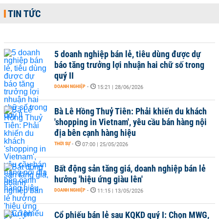
TIN TỨC
5 doanh nghiệp bán lẻ, tiêu dùng được dự
báo tăng trưởng lợi nhuận hai chữ số trong
quý II
DOANH NGHIỆP
-
15:21 | 28/06/2026
Bà Lê Hồng Thuỷ Tiên: Phải khiến du khách
'shopping in Vietnam', yêu cầu bán hàng nội
địa bên cạnh hàng hiệu
THỜI SỰ
-
07:00 | 25/05/2026
Bất động sản tăng giá, doanh nghiệp bán lẻ
hưởng 'hiệu ứng giàu lên'
DOANH NGHIỆP
-
11:15 | 13/05/2026
Cổ phiếu bán lẻ sau KQKD quý I: Chọn MWG,