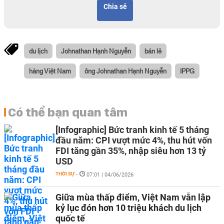
Chia sẻ
du lịch
Johnathan Hạnh Nguyễn
bán lẻ
hàng Việt Nam
ông Johnathan Hạnh Nguyễn
IPPG
Có thể bạn quan tâm
[Infographic] Bức tranh kinh tế 5 tháng
đầu năm: CPI vượt mức 4%, thu hút vốn
FDI tăng gần 35%, nhập siêu hơn 13 tỷ
USD
THỜI SỰ
-
07:01 | 04/06/2026
Giữa mùa thấp điểm, Việt Nam vẫn lập
kỷ lục đón hơn 10 triệu khách du lịch
quốc tế