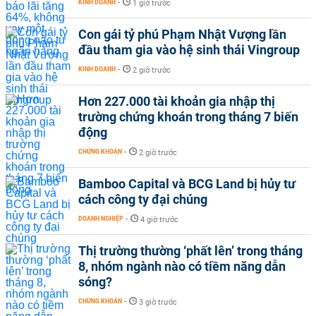
KINH DOANH
-
1 giờ trước
Con gái tỷ phú Phạm Nhật Vượng lần
đầu tham gia vào hệ sinh thái Vingroup
KINH DOANH
-
2 giờ trước
Hơn 227.000 tài khoản gia nhập thị
trường chứng khoán trong tháng 7 biến
động
CHỨNG KHOÁN
-
2 giờ trước
Bamboo Capital và BCG Land bị hủy tư
cách công ty đại chúng
DOANH NGHIỆP
-
4 giờ trước
Thị trường thường ‘phất lên’ trong tháng
8, nhóm ngành nào có tiềm năng dẫn
sóng?
CHỨNG KHOÁN
-
3 giờ trước