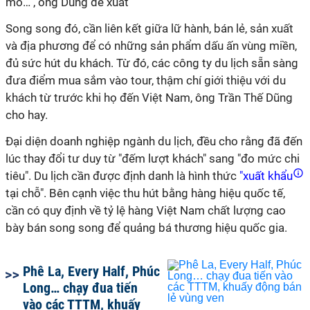
mô…", ông Dũng đề xuất
Song song đó, cần liên kết giữa lữ hành, bán lẻ, sản xuất
và địa phương để có những sản phẩm dấu ấn vùng miền,
đủ sức hút du khách. Từ đó, các công ty du lịch sẵn sàng
đưa điểm mua sắm vào tour, thậm chí giới thiệu với du
khách từ trước khi họ đến Việt Nam, ông Trần Thế Dũng
cho hay.
Đại diện doanh nghiệp ngành du lịch, đều cho rằng đã đến
lúc thay đổi tư duy từ "đếm lượt khách" sang "đo mức chi
tiêu". Du lịch cần được định danh là hình thức
"xuất khẩu
tại chỗ". Bên cạnh việc thu hút bằng hàng hiệu quốc tế,
cần có quy định về tỷ lệ hàng Việt Nam chất lượng cao
bày bán song song để quảng bá thương hiệu quốc gia.
Phê La, Every Half, Phúc
Long… chạy đua tiến
vào các TTTM, khuấy