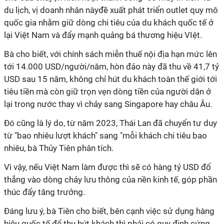
du lịch, vị doanh nhân nàyđề xuất phát triển outlet quy mô
quốc gia nhằm giữ dòng chi tiêu của du khách quốc tế ở
lại Việt Nam và đẩy mạnh quảng bá thương hiệu VIệt.
Bà cho biết, với chính sách miễn thuế nội địa hạn mức lên
tới 14.000 USD/người/năm, hòn đảo này đã thu về 41,7 tỷ
USD sau 15 năm, không chỉ hút du khách toàn thế giới tới
tiêu tiền mà còn giữ trọn vẹn dòng tiền của người dân ở
lại trong nước thay vì chảy sang Singapore hay châu Âu.
Đó cũng là lý do, từ năm 2023, Thái Lan đã chuyển tư duy
từ "bao nhiêu lượt khách" sang "mỗi khách chi tiêu bao
nhiêu, bà Thủy Tiên phân tích.
Vì vậy, nếu Việt Nam làm được thì sẽ có hàng tỷ USD đổ
thẳng vào dòng chảy lưu thông của nền kinh tế, góp phần
thúc đẩy tăng trưởng.
Đáng lưu ý, bà Tiên cho biết, bên cạnh việc sử dụng hàng
hiệu quốc tế để thu hút khách thì phải có quy định cứng