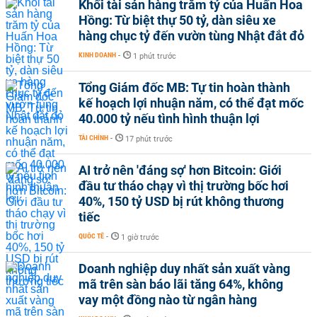
Khối tài sản hàng trăm tỷ của Huấn Hoa
Hồng: Từ biệt thự 50 tỷ, dàn siêu xe
hàng chục tỷ đến vườn tùng Nhật đắt đỏ
KINH DOANH
-
1 phút trước
Tổng Giám đốc MB: Tự tin hoàn thành
kế hoạch lợi nhuận năm, có thể đạt mốc
40.000 tỷ nếu tình hình thuận lợi
TÀI CHÍNH
-
17 phút trước
AI trở nên 'đáng sợ' hơn Bitcoin: Giới
đầu tư tháo chạy vì thị trường bốc hơi
40%, 150 tỷ USD bị rút không thương
tiếc
QUỐC TẾ
-
1 giờ trước
Doanh nghiệp duy nhất sản xuất vàng
mã trên sàn báo lãi tăng 64%, không
vay một đồng nào từ ngân hàng