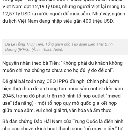
Việt Nam đạt 12,19 tỷ USD, nhưng người Việt lại mang tới
12,57 tỷ USD ra nước ngoài để mua sắm. Như vậy, ngành
du lịch Việt Nam đang nhập siêu gần 400 triệu USD.
Bà Lê Hồng Thủy Tiên, Tổng giám đốc Tập đoàn Liên Thái Bình
Dương (IPPG). (Ảnh:
Thanh Niên
).
Nguyên nhân theo bà Tiên: "Không phải du khách không
muốn chi mà chúng ta chưa cho họ đủ lý do để chi".
Để giải bài toán này, CEO IPPG đề nghị Chính phủ sớm
hiện thực hóa đề án trung tâm mua sắm outlet đến năm
2045, trong đó phát triển mô hình tổ hợp outlet "mixed-
use" (đa năng) - một tổ hợp quy mô quốc gia kết hợp
giữa mua sắm, vui chơi giải trí, văn hóa và ẩm thực.
Bà dẫn chứng Đảo Hải Nam của Trung Quốc là điển hình
cho câu chuyện kích hoạt thành công "cỗ máy in tiền" từ