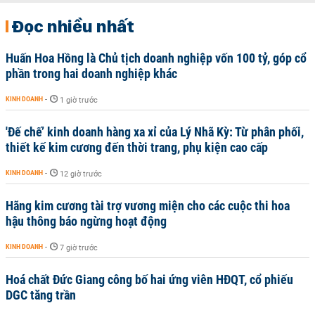
Đọc nhiều nhất
Huấn Hoa Hồng là Chủ tịch doanh nghiệp vốn 100 tỷ, góp cổ
phần trong hai doanh nghiệp khác
KINH DOANH
-
1 giờ trước
'Đế chế’ kinh doanh hàng xa xỉ của Lý Nhã Kỳ: Từ phân phối,
thiết kế kim cương đến thời trang, phụ kiện cao cấp
KINH DOANH
-
12 giờ trước
Hãng kim cương tài trợ vương miện cho các cuộc thi hoa
hậu thông báo ngừng hoạt động
KINH DOANH
-
7 giờ trước
Hoá chất Đức Giang công bố hai ứng viên HĐQT, cổ phiếu
DGC tăng trần