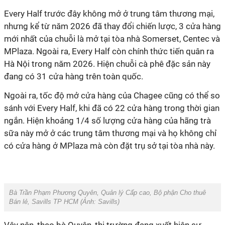
Every Half trước đây không mở ở trung tâm thương mại,
nhưng kể từ năm 2026 đã thay đổi chiến lược, 3 cửa hàng
mới nhất của chuỗi là mở tại tòa nhà Somerset, Centec và
MPlaza. Ngoài ra, Every Half còn chính thức tiến quân ra
Hà Nội trong năm 2026. Hiện chuỗi cà phê đặc sản này
đang có 31 cửa hàng trên toàn quốc.
Ngoài ra, tốc độ mở cửa hàng của Chagee cũng có thể so
sánh với Every Half, khi đã có 22 cửa hàng trong thời gian
ngắn. Hiện khoảng 1/4 số lượng cửa hàng của hãng trà
sữa này mở ở các trung tâm thương mại và họ không chỉ
có cửa hàng ở MPlaza mà còn đặt trụ sở tại tòa nhà này.
Bà Trần Phạm Phương Quyên, Quản lý Cấp cao, Bộ phận Cho thuê
Bán lẻ, Savills TP HCM (Ảnh:
Savills
)
Vậy nên, theo bà Quyên, thị trường đang xuất hiện sự