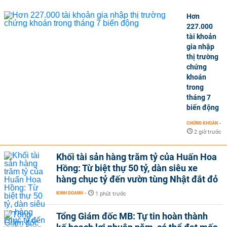
Hơn
227.000
tài khoản
gia nhập
thị trường
chứng
khoán
trong
tháng 7
biến động
CHỨNG KHOÁN
-
2 giờ trước
Khối tài sản hàng trăm tỷ của Huấn Hoa
Hồng: Từ biệt thự 50 tỷ, dàn siêu xe
hàng chục tỷ đến vườn tùng Nhật đắt đỏ
KINH DOANH
-
1 phút trước
Tổng Giám đốc MB: Tự tin hoàn thành