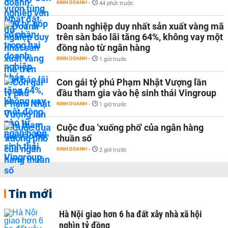
KINH DOANH
-
44 phút trước
Doanh nghiệp duy nhất sản xuất vàng mã
trên sàn báo lãi tăng 64%, không vay một
đồng nào từ ngân hàng
KINH DOANH
-
1 giờ trước
Con gái tỷ phú Phạm Nhật Vượng lần
đầu tham gia vào hệ sinh thái Vingroup
KINH DOANH
-
1 giờ trước
Cuộc đua 'xuống phố' của ngân hàng
thuần số
KINH DOANH
-
2 giờ trước
Tin mới
Hà Nội giao hơn 6 ha đất xây nhà xã hội
nghìn tỷ đồng