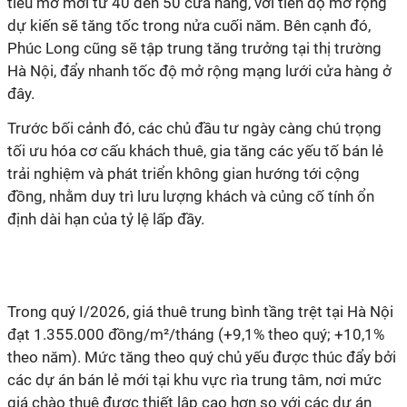
tiêu mở mới từ 40 đến 50 cửa hàng, với tiến độ mở rộng
dự kiến sẽ tăng tốc trong nửa cuối năm. Bên cạnh đó,
Phúc Long cũng sẽ tập trung tăng trưởng tại thị trường
Hà Nội, đẩy nhanh tốc độ mở rộng mạng lưới cửa hàng ở
đây.
Trước bối cảnh đó, các chủ đầu tư ngày càng chú trọng
tối ưu hóa cơ cấu khách thuê, gia tăng các yếu tố bán lẻ
trải nghiệm và phát triển không gian hướng tới cộng
đồng, nhằm duy trì lưu lượng khách và củng cố tính ổn
định dài hạn của tỷ lệ lấp đầy.
Trong quý I/2026, giá thuê trung bình tầng trệt tại Hà Nội
đạt 1.355.000 đồng/m²/tháng (+9,1% theo quý; +10,1%
theo năm). Mức tăng theo quý chủ yếu được thúc đẩy bởi
các dự án bán lẻ mới tại khu vực rìa trung tâm, nơi mức
giá chào thuê được thiết lập cao hơn so với các dự án