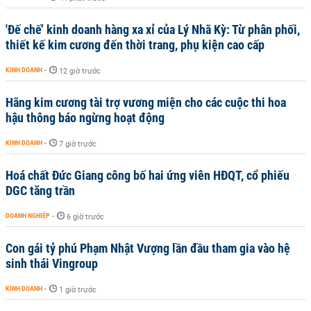
'Đế chế’ kinh doanh hàng xa xỉ của Lý Nhã Kỳ: Từ phân phối,
thiết kế kim cương đến thời trang, phụ kiện cao cấp
KINH DOANH
-
12 giờ trước
Hãng kim cương tài trợ vương miện cho các cuộc thi hoa
hậu thông báo ngừng hoạt động
KINH DOANH
-
7 giờ trước
Hoá chất Đức Giang công bố hai ứng viên HĐQT, cổ phiếu
DGC tăng trần
DOANH NGHIỆP
-
6 giờ trước
Con gái tỷ phú Phạm Nhật Vượng lần đầu tham gia vào hệ
sinh thái Vingroup
KINH DOANH
-
1 giờ trước