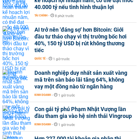
kế hoạch lợi nhuận năm, có thể đạt mốc
40.000 tỷ nếu tình hình thuận lợi
TÀI CHÍNH
-
8 phút trước
AI trở nên 'đáng sợ' hơn Bitcoin: Giới
đầu tư tháo chạy vì thị trường bốc hơi
40%, 150 tỷ USD bị rút không thương
tiếc
QUỐC TẾ
-
1 giờ trước
Doanh nghiệp duy nhất sản xuất vàng
mã trên sàn báo lãi tăng 64%, không
vay một đồng nào từ ngân hàng
KINH DOANH
-
1 giờ trước
Con gái tỷ phú Phạm Nhật Vượng lần
đầu tham gia vào hệ sinh thái Vingroup
KINH DOANH
-
1 giờ trước
Hơn 227.000 tài khoản gia nhập thị