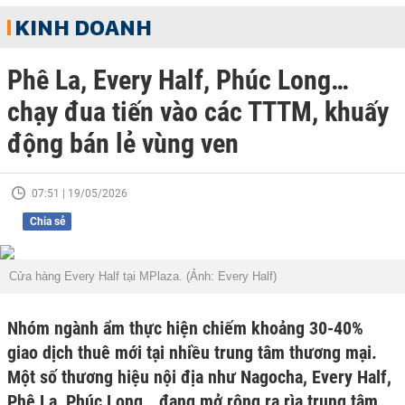
KINH DOANH
Phê La, Every Half, Phúc Long…
chạy đua tiến vào các TTTM, khuấy
động bán lẻ vùng ven
07:51 | 19/05/2026
Chia sẻ
Cửa hàng Every Half tại MPlaza. (Ảnh: Every Half)
Nhóm ngành ẩm thực hiện chiếm khoảng 30-40%
giao dịch thuê mới tại nhiều trung tâm thương mại.
Một số thương hiệu nội địa như Nagocha, Every Half,
Phê La, Phúc Long… đang mở rộng ra rìa trung tâm,