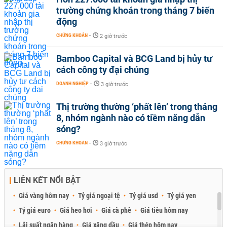
trường chứng khoán trong tháng 7 biến
động
CHỨNG KHOÁN
-
2 giờ trước
Bamboo Capital và BCG Land bị hủy tư
cách công ty đại chúng
DOANH NGHIỆP
-
3 giờ trước
Thị trường thường ‘phất lên’ trong tháng
8, nhóm ngành nào có tiềm năng dẫn
sóng?
CHỨNG KHOÁN
-
3 giờ trước
LIÊN KẾT NỔI BẬT
Giá vàng hôm nay
Tỷ giá ngoại tệ
Tỷ giá usd
Tỷ giá yen
Tỷ giá euro
Giá heo hơi
Giá cà phê
Giá tiêu hôm nay
Lãi suất ngân hàng
Giá xăng dầu
Giá thép hôm nay