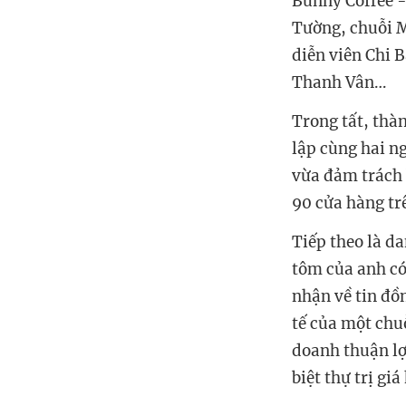
Bunny Coffee -
Tường, chuỗi M
diễn viên Chi 
Thanh Vân…
Trong tất, thà
lập cùng hai n
vừa đảm trách 
90 cửa hàng tr
Tiếp theo là d
tôm của anh có
nhận về tin đồ
tế của một chu
doanh thuận lợ
biệt thự trị gi