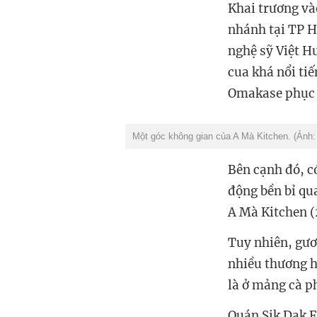
Khai trương và
nhánh tại TP H
nghệ sỹ Việt H
cua khá nổi ti
Omakase phục v
Một góc không gian của A Mà Kitchen. (Ảnh
Bên cạnh đó, c
động bền bỉ qu
A Mà Kitchen 
Tuy nhiên, gươn
nhiều thương hi
là ở mảng cà p
Quán Sik Dak F