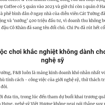
 Coffee có 5 quán vào 2023 và giờ chỉ còn 1 quán ở H
à phê bình dân ở ngay nhà của diễn viên Cát Tường đ
ộng và ‘nướng’ 400 triệu đầu tư, vì doanh thu không b
 đậu Cô Khàn đã sang tên đổi chủ. Chi Pu đã rút hết c
uộc chơi khắc nghiệt không dành ch
nghệ sỹ
trường, F&B luôn là mảng kinh doanh khó nhằn nhất vớ
thù tính cách - công việc của giới nghệ sỹ, thử thách
 đôi.
 đưa tin, trong lúc đến tham dự buổi khai trương qu
 Hưng, nghệ sỹ Việt Hương không ngại nói thẳng suy 