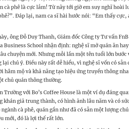
 cà phê là cực lắm! Từ nãy tới giờ em suy nghĩ hoài lu
phê?”. Đáp lại, nam ca sĩ hài hước nói: “Em thấy cực, 
này, ông Đỗ Duy Thanh, Giám đốc Công ty Tư vấn FnB 
a Business School nhận định: nghệ sĩ mở quán ăn hay
câu chuyện mới. Nhưng mỗi lần một tên tuổi lớn bước
 lại chú ý. Điều này rất dễ hiểu, vì nghệ sĩ vốn có sẵn
i hâm mộ và khả năng tạo hiệu ứng truyền thông nha
ột chủ quán thông thường.
 Trường với Bo’s Coffee House là một ví dụ đáng qua
ng khán giả trung thành, có hình ảnh lâu năm và có sức
 ngành cà phê, quán gần như đã có sẵn một lượng chú 
 mới, đó là lợi thế rất lớn.