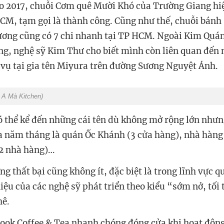
o 2017, chuỗi Cơm quê Mười Khó của Trường Giang hiệ
CM, tạm gọi là thành công. Cũng như thế, chuỗi bánh
ương cũng có 7 chi nhanh tại TP HCM. Ngoài Kim Quán
ếng, nghệ sỹ Kim Thư cho biết mình còn liên quan đến
ụ tại gia tên Miyura trên đường Sương Nguyệt Ánh.
:
A Mà Kitchen)
ó thể kể đến những cái tên dù không mở rộng lớn nhưn
a năm tháng là quán Ốc Khánh (3 cửa hàng), nhà hàng
(2 nhà hàng)…
g thất bại cũng không ít, đặc biệt là trong lĩnh vực q
ệu của các nghệ sỹ phát triển theo kiểu “sớm nở, tối 
hê.
ook Coffee & Tea nhanh chóng đóng cửa khi hoạt động 