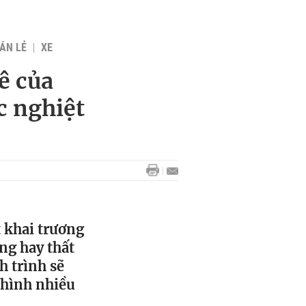
BÁN LẺ
XE
ê của
c nghiệt
 khai trương
ng hay thất
h trình sẽ
 hình nhiều