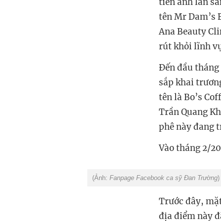
tiên anh lấn s
tên Mr Dam’s B
Ana Beauty Cli
rút khỏi lĩnh 
Đến đầu tháng 
sắp khai trươn
tên là Bo’s Cof
Trần Quang Khả
phê này đang t
Vào tháng 2/20
(Ảnh:
Fanpage Facebook ca sỹ Đan Trường
)
Trước đây, mặt
địa điểm này đ