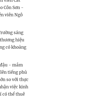
n viên Cát
ao Côn Sơn -
ễn viên Ngô
 Trường sáng
 thương hiệu
ang có khoảng
n đậu - mắm
lên tiếng phủ
ớn so với thực
nhận việc kinh
í có thể thuê