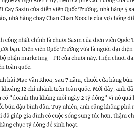
 nghệ sỹ Ngô Kiến Huy, tiệm cà phê Cát Tường của diễ
ì Cay Sasin của diễn viên Quốc Trường, nhà hàng 5 s
Bảo, nhà hàng chay Chan Chan Noodle của vợ chồng di
nh công nhất chính là chuỗi Sasin của diễn viên Quốc
gười bạn. Diễn viên Quốc Trường vừa là người đại diện
bộ phận marketing - PR của chuỗi này. Hiện chuỗi đ
ên toàn quốc.
anh hài Mạc Văn Khoa, sau 7 năm, chuỗi cửa hàng bú
 khoảng 12 chi nhánh trên toàn quốc. Mới đây, anh đã 
n có “doanh thu khủng mỗi ngày 2 tỷ đồng” vì nó quá l
ỗi bún đậu bình dân. Tuy nhiên, anh cũng không phủ 
i đã giúp gia đình có cuộc sống sung túc hơn, thậm ch
á hàng chục tỷ đồng để sinh hoạt.