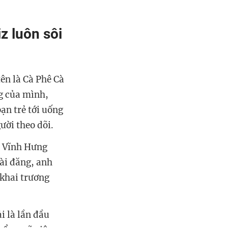
z luôn sôi
ên là Cà Phê Cà
g của mình,
ạn trẻ tới uống
ười theo dõi.
àm Vĩnh Hưng
bài đăng, anh
 khai trương
i là lần đầu