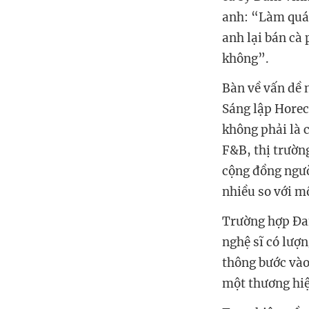
anh: “Làm quán
anh lại bán cà 
không”.
Bàn về vấn dề 
Sáng lập Horec
không phải là 
F&B, thị trường
cộng đồng ngườ
nhiều so với m
Trường hợp Đan
nghệ sĩ có lượ
thông bước vào
một thương hiệu