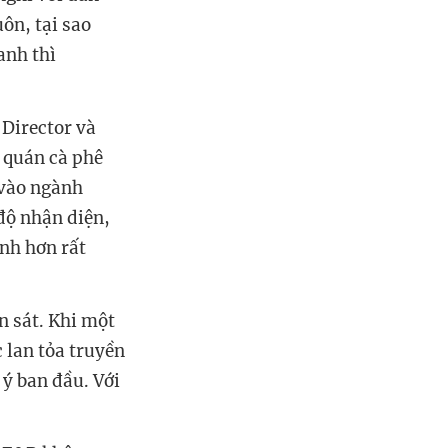
ôn, tại sao
anh thì
Director và
 quán cà phê
 vào ngành
 độ nhận diện,
nh hơn rất
n sát. Khi một
 lan tỏa truyền
ý ban đầu. Với