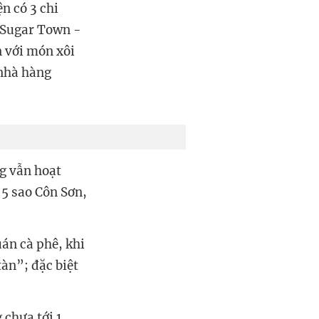
n có 3 chi
 Sugar Town -
 với món xôi
 nhà hàng
g vẫn hoạt
 5 sao Côn Sơn,
uán cà phê, khi
tàn”; đặc biệt
chưa tới 1