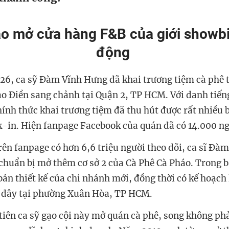
o mở cửa hàng F&B của giới showbi
động
26, ca sỹ Đàm Vĩnh Hưng đã khai trương tiệm cà phê t
o Điền sang chảnh tại Quận 2, TP HCM. Với danh tiến
hính thức khai trương tiệm đã thu hút được rất nhiều b
k-in. Hiện fanpage Facebook của quán đã có 14.000 ng
trên fanpage có hơn 6,6 triệu người theo dõi, ca sĩ Đ
c chuẩn bị mở thêm cơ sở 2 của Cà Phê Cà Pháo. Trong 
 bản thiết kế của chi nhánh mới, đồng thời có kế hoạch
i đây tại phường Xuân Hòa, TP HCM.
tiên ca sỹ gạo cội này mở quán cà phê, song không phả