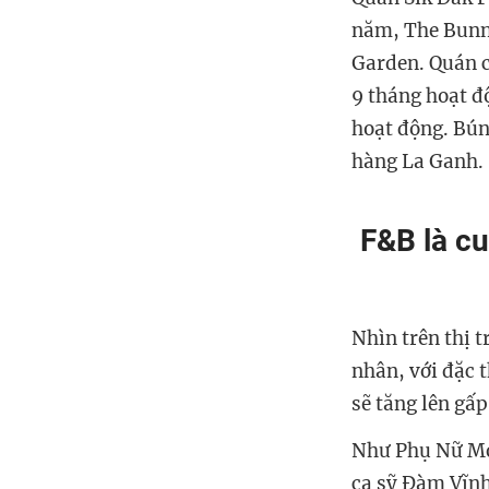
năm, The Bunny
Garden. Quán c
9 tháng hoạt đ
hoạt động. Bún
hàng La Ganh.
F&B là c
Nhìn trên thị 
nhân, với đặc 
sẽ tăng lên gấp
Như Phụ Nữ Mới
ca sỹ Đàm Vĩnh