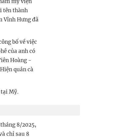
thẩm mỹ viện
i tên thành
àm Vĩnh Hưng đã
ông bố về việc
phê của anh có
 Tiên Hoàng -
 Hiện quán cà
 tại Mỹ.
 tháng 8/2025,
và chỉ sau 8