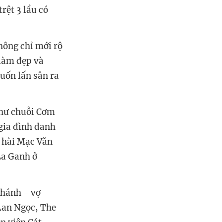
rệt 3 lầu có
hông chỉ mới rộ
 làm đẹp và
uốn lấn sân ra
như chuỗi Cơm
gia đình danh
 hài Mạc Văn
La Ganh ở
Khánh - vợ
Lan Ngọc, The