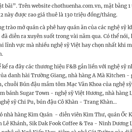
ật bãi”. Trên website chothuenha.com.vn, mặt bằng 1 t
2 này được rao giá thuê là 130 triệu đồng/tháng.
g trào mở quán cà phê hay quán ăn của các nghệ sỹ k
 đã diễn ra xuyên suốt trong vài năm qua. Có thể nói,
ai lĩnh vực mà nhiều nghệ sỹ Việt hay chọn nhất khi m
h.
ể kể ra đây các thương hiệu F&B gắn liền với nghệ sỹ 
ủa danh hài Trường Giang, nhà hàng A Mà Kitchen - 
h, chuỗi Bún đậu mắm tôm Mạc Văn Khoa của nghệ sỹ
ệm bánh Sugar Town - nghệ sỹ Việt Hương, nhà hàng 
ghệ sỹ Chi Pu, bún đậu Cô Khàn - Trang Khàn…
có nhà hàng Kim Quán - diễn viên Kim Thư, quán Ốc 
n Lê Khánh, Sik Dak Fook Coffee & Tea - Ninh Dương 