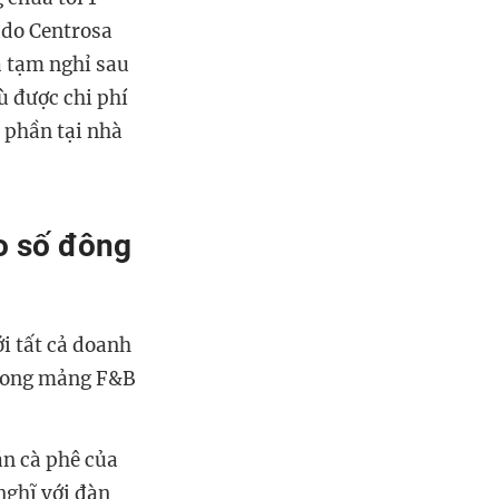
ado Centrosa
ã tạm nghỉ sau
ù được chi phí
ổ phần tại nhà
o số đông
i tất cả doanh
 trong mảng F&B
án cà phê của
nghĩ với đàn