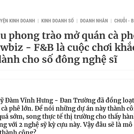
YỆN KINH DOANH
KINH DOANH SỐ
DOANH NHÂN
CHUỖI - 
u phong trào mở quán cà ph
owbiz - F&B là cuộc chơi khắ
ành cho số đông nghệ sĩ
 sỹ Đàm Vĩnh Hưng - Đan Trường đã đồng loạt
 cà phê lớn. Để nói những dự án này thành cô
quá sớm, song thực tế thị trường cho thấy hàn
g với 2 nghệ sỹ kỳ cựu này. Vậy đâu sẽ là mô
 thành công?