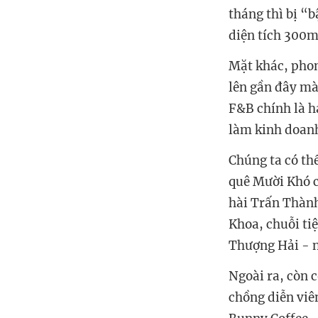
tháng thì bị “b
diện tích 300m
Mặt khác, phon
lên gần đây mà
F&B chính là h
làm kinh doan
Chúng ta có th
quê Mười Khó c
hài Trấn Thàn
Khoa, chuỗi ti
Thượng Hải - n
Ngoài ra, còn 
chồng diễn viê