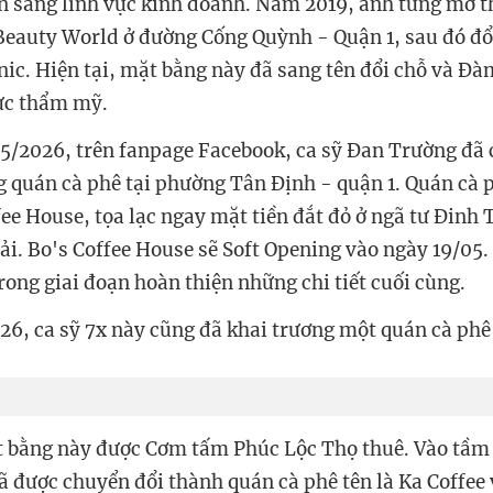
ân sang lĩnh vực kinh doanh. Năm 2019, anh từng mở 
eauty World ở đường Cống Quỳnh - Quận 1, sau đó đổ
nic. Hiện tại, mặt bằng này đã sang tên đổi chỗ và Đ
vực thẩm mỹ.
5/2026, trên fanpage Facebook, ca sỹ Đan Trường đã c
g quán cà phê tại phường Tân Định - quận 1. Quán cà 
fee House, tọa lạc ngay mặt tiền đắt đỏ ở ngã tư Đinh
i. Bo's Coffee House sẽ Soft Opening vào ngày 19/05.
rong giai đoạn hoàn thiện những chi tiết cuối cùng.
26, ca sỹ 7x này cũng đã khai trương một quán cà phê
 bằng này được Cơm tấm Phúc Lộc Thọ thuê. Vào tầm
ã được chuyển đổi thành quán cà phê tên là Ka Coffee 