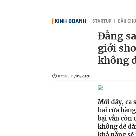
KINH DOANH
STARTUP
CÂU CHU
Đằng sa
giới sh
không d
07:29 | 15/05/2026
Mới đây, ca
hai cửa hàng
bại vẫn còn 
không dễ dàn
khả năng sẽ