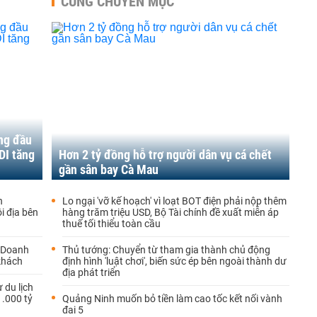
CÙNG CHUYÊN MỤC
áng đầu
DI tăng
Hơn 2 tỷ đồng hỗ trợ người dân vụ cá chết
gần sân bay Cà Mau
h
Lo ngại 'vỡ kế hoạch' vì loạt BOT điện phải nộp thêm
i địa bên
hàng trăm triệu USD, Bộ Tài chính đề xuất miễn áp
thuế tối thiểu toàn cầu
: Doanh
Thủ tướng: Chuyển từ tham gia thành chủ động
 khách
định hình 'luật chơi', biến sức ép bên ngoài thành dư
địa phát triển
 du lịch
1.000 tỷ
Quảng Ninh muốn bỏ tiền làm cao tốc kết nối vành
đai 5