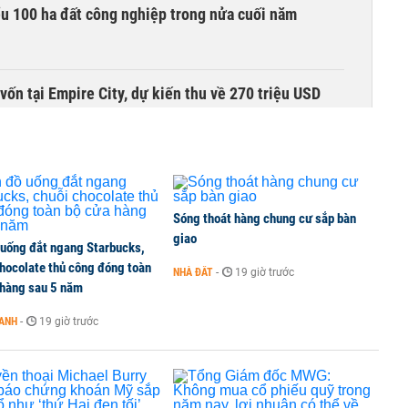
ểu 100 ha đất công nghiệp trong nửa cuối năm
vốn tại Empire City, dự kiến thu về 270 triệu USD
xung lực mới, góp phần kéo giảm giá nhà
Sóng thoát hàng chung cư sắp bàn
giao
 uống đắt ngang Starbucks,
áo tăng mạnh trong mùa World Cup, kỳ vọng hạ nhiệt
chocolate thủ công đóng toàn
NHÀ ĐẤT
-
19 giờ trước
 hàng sau 5 năm
OANH
-
19 giờ trước
ụ cá chết gần sân bay Cà Mau