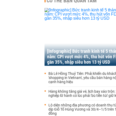
CÓ THỂ BẠN QUAN TÂM
[Infographic] Bức tranh kinh tế 5 th
năm: CPI vượt mức 4%, thu hút vốn F
gần 35%, nhập siêu hơn 13 tỷ USD
Bà Lê Hồng Thuỷ Tiên: Phải khiến du khác
'shopping in Vietnam', yêu cầu bán hàng nộ
cạnh hàng hiệu
Hàng không tăng giá vé, lịch bay xáo trộn
nghiệp lữ hành có lúc phải 'bù tiền túi' giữ
Lộ diện những địa phương có doanh thu từ
dịp Giỗ Tổ Hùng Vương và 30/4–1/5 trên 
đồng