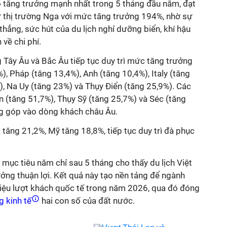
ộ tăng trưởng mạnh nhất trong 5 tháng đầu năm, đạt
ừ thị trường Nga với mức tăng trưởng 194%, nhờ sự
hẳng, sức hút của du lịch nghỉ dưỡng biển, khí hậu
 về chi phí.
g Tây Âu và Bắc Âu tiếp tục duy trì mức tăng trưởng
), Pháp (tăng 13,4%), Anh (tăng 10,4%), Italy (tăng
, Na Uy (tăng 23%) và Thụy Điển (tăng 25,9%). Các
n (tăng 51,7%), Thụy Sỹ (tăng 25,7%) và Séc (tăng
g góp vào dòng khách châu Âu.
a tăng 21,2%, Mỹ tăng 18,8%, tiếp tục duy trì đà phục
mục tiêu năm chỉ sau 5 tháng cho thấy du lịch Việt
ởng thuận lợi. Kết quả này tạo nền tảng để ngành
riệu lượt khách quốc tế trong năm 2026, qua đó đóng
g kinh tế
hai con số của đất nước.