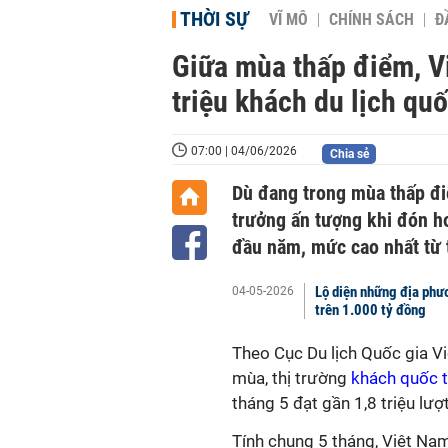
THỜI SỰ
VĨ MÔ
CHÍNH SÁCH
Đ
Giữa mùa thấp điểm, V
triệu khách du lịch quố
07:00 | 04/06/2026
Chia sẻ
Dù đang trong mùa thấp đi
trưởng ấn tượng khi đón hơ
đầu năm, mức cao nhất từ 
Lộ diện những địa phư
04-05-2026
trên 1.000 tỷ đồng
Theo Cục Du lịch Quốc gia V
mùa, thị trường
khách quốc 
tháng 5 đạt gần 1,8 triệu lư
Tính chung 5 tháng, Việt Nam