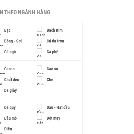
IN THEO NGÀNH HÀNG
Bạc
Bạch Kim
Bông - Sợi
Cá da trơn
Cá ngừ
Cà phê
Cacao
Cao su
Chất dẻo
Chè
Da giày
Đá quý
Dầu - Hạt dầu
Dầu mỏ
Dệt may
Điện