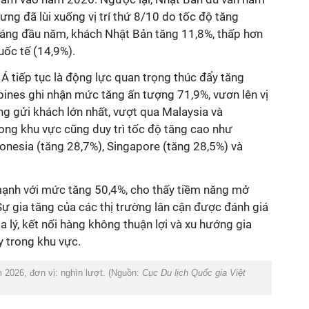
ưng đã lùi xuống vị trí thứ 8/10 do tốc độ tăng
áng đầu năm, khách Nhật Bản tăng 11,8%, thấp hơn
ốc tế (14,9%).
 tiếp tục là động lực quan trọng thúc đẩy tăng
pines ghi nhận mức tăng ấn tượng 71,9%, vươn lên vị
ờng gửi khách lớn nhất, vượt qua Malaysia và
trong khu vực cũng duy trì tốc độ tăng cao như
onesia (tăng 28,7%), Singapore (tăng 28,5%) và
mạnh với mức tăng 50,4%, cho thấy tiềm năng mở
 Sự gia tăng của các thị trường lân cận được đánh giá
a lý, kết nối hàng không thuận lợi và xu hướng gia
y trong khu vực.
 2026, đơn vị: nghìn lượt. (Nguồn:
Cục Du lịch Quốc gia Việt