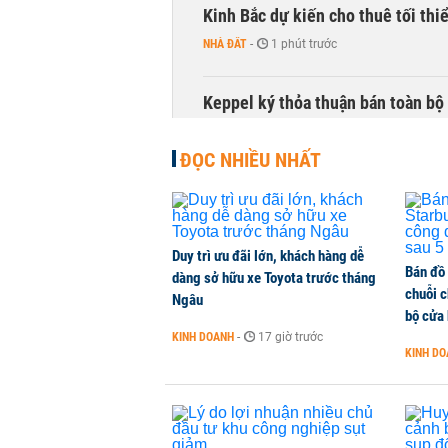
Kinh Bắc dự kiến cho thuê tối thi
NHÀ ĐẤT
-
1 phút trước
Keppel ký thỏa thuận bán toàn bộ 
NHÀ ĐẤT
-
1 phút trước
ĐỌC NHIỀU NHẤT
HoREA: Nghị quyết 21 có thể tạo 
NHÀ ĐẤT
-
1 phút trước
Duy trì ưu đãi lớn, khách hàng dễ
Bán đồ
Lãnh đạo Sabeco: Chi phí quảng c
dàng sở hữu xe Toyota trước tháng
chuỗi 
nửa cuối năm
Ngâu
bộ cửa
DOANH NGHIỆP
-
1 phút trước
KINH DOANH
-
17 giờ trước
KINH D
Hơn 2 tỷ đồng hỗ trợ người dân v
THỜI SỰ
-
1 phút trước