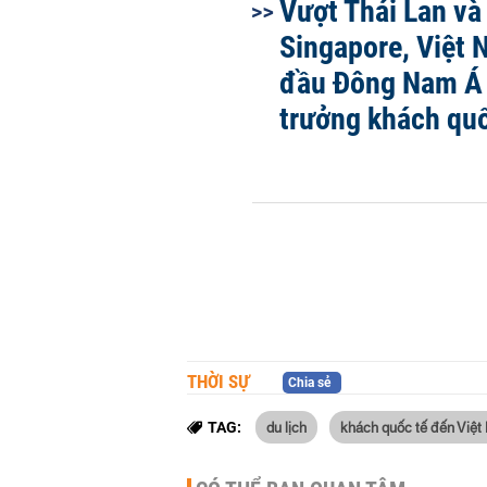
Vượt Thái Lan và
Singapore, Việt
đầu Đông Nam Á 
trưởng khách quố
THỜI SỰ
Chia sẻ
du lịch
khách quốc tế đến Việ
TAG: