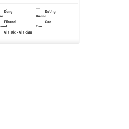
Đồng
Đường
Ethanol
Gạo
Gia súc - Gia cầm
Giấy
Gỗ
Hạt điều
Hồ tiêu - Hạt tiêu
Khí đốt
Kim loại khác
Mắc ca
Muối
Ngũ cốc
Nhựa - Hạt nhựa
Palladium
Phân bón