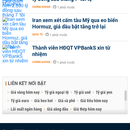
CHỨNG KHOÁN
-
1 phút trước
Iran xem xét cấm tàu Mỹ qua eo biển
Hormuz, giá dầu bật tăng trở lại
QUỐC TẾ
-
1 phút trước
Thành viên HĐQT VPBankS xin từ
nhiệm
CHỨNG KHOÁN
-
1 phút trước
LIÊN KẾT NỔI BẬT
Giá vàng hôm nay
Tỷ giá ngoại tệ
Tỷ giá usd
Tỷ giá yen
Tỷ giá euro
Giá heo hơi
Giá cà phê
Giá tiêu hôm nay
Lãi suất ngân hàng
Giá xăng dầu
Giá thép hôm nay
Giá sầu riêng
Giá thịt heo
Giá gạo
Giá cao su
Best Retail Brokers
Diễn đàn đầu tư Việt Nam 2026