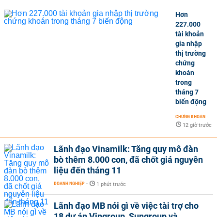
Hơn
227.000
tài khoản
gia nhập
thị trường
chứng
khoán
trong
tháng 7
biến động
CHỨNG KHOÁN
-
12 giờ trước
Lãnh đạo Vinamilk: Tăng quy mô đàn
bò thêm 8.000 con, đã chốt giá nguyên
liệu đến tháng 11
DOANH NGHIỆP
-
1 phút trước
Lãnh đạo MB nói gì về việc tài trợ cho
18 dự án Vingroup, Sungroup và