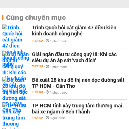
Cùng chuyên mục
Trình Quốc hội cắt giảm 47 điều kiện
kinh doanh công nghệ
THỜI SỰ
-
1 phút trước
Giải ngân đầu tư công quý III: Khi các
siêu dự án áp sát 'vạch đích'
THỜI SỰ
-
1 phút trước
Đề xuất 28 khu đô thị nén dọc đường sắt
TP HCM - Cần Thơ
THỜI SỰ
-
1 phút trước
TP HCM tính xây trung tâm thương mại,
bãi xe ngầm ở Bến Thành
THỜI SỰ
-
8 giờ trước