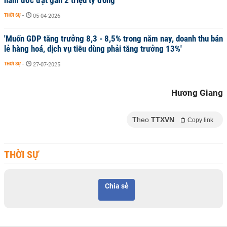
năm ước đạt gần 2 triệu tỷ đồng
THỜI SỰ
-
05-04-2026
'Muốn GDP tăng trưởng 8,3 - 8,5% trong năm nay, doanh thu bán
lẻ hàng hoá, dịch vụ tiêu dùng phải tăng trưởng 13%'
THỜI SỰ
-
27-07-2025
Hương Giang
Theo
TTXVN
Copy link
THỜI SỰ
Chia sẻ