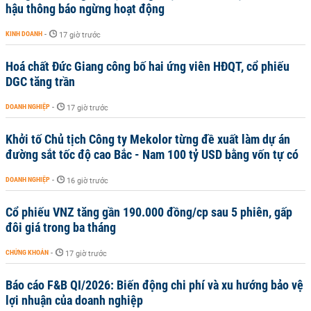
hậu thông báo ngừng hoạt động
KINH DOANH
-
17 giờ trước
Hoá chất Đức Giang công bố hai ứng viên HĐQT, cổ phiếu
DGC tăng trần
DOANH NGHIỆP
-
17 giờ trước
Khởi tố Chủ tịch Công ty Mekolor từng đề xuất làm dự án
đường sắt tốc độ cao Bắc - Nam 100 tỷ USD bằng vốn tự có
DOANH NGHIỆP
-
16 giờ trước
Cổ phiếu VNZ tăng gần 190.000 đồng/cp sau 5 phiên, gấp
đôi giá trong ba tháng
CHỨNG KHOÁN
-
17 giờ trước
Báo cáo F&B QI/2026: Biến động chi phí và xu hướng bảo vệ
lợi nhuận của doanh nghiệp