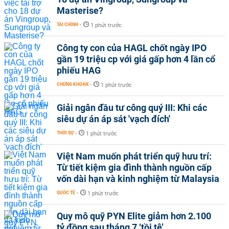
Masterise?
TÀI CHÍNH
-
1 phút trước
Công ty con của HAGL chốt ngày IPO
gần 19 triệu cp với giá gấp hơn 4 lần cổ
phiếu HAG
CHỨNG KHOÁN
-
1 phút trước
Giải ngân đầu tư công quý III: Khi các
siêu dự án áp sát 'vạch đích'
THỜI SỰ
-
1 phút trước
Việt Nam muốn phát triển quỹ hưu trí:
Từ tiết kiệm gia đình thành nguồn cấp
vốn dài hạn và kinh nghiệm từ Malaysia
QUỐC TẾ
-
1 phút trước
Quy mô quỹ PYN Elite giảm hơn 2.100
tỷ đồng sau tháng 7 ‘tồi tệ’