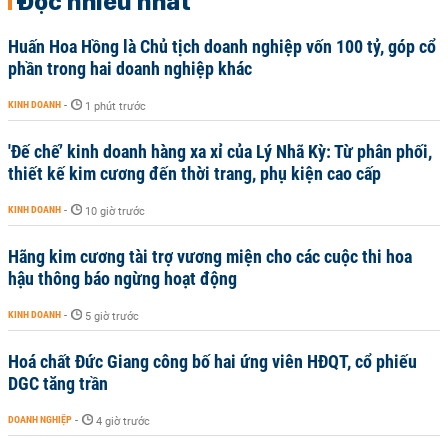
Đọc nhiều nhất
Huấn Hoa Hồng là Chủ tịch doanh nghiệp vốn 100 tỷ, góp cổ
phần trong hai doanh nghiệp khác
KINH DOANH
-
1 phút trước
'Đế chế’ kinh doanh hàng xa xỉ của Lý Nhã Kỳ: Từ phân phối,
thiết kế kim cương đến thời trang, phụ kiện cao cấp
KINH DOANH
-
10 giờ trước
Hãng kim cương tài trợ vương miện cho các cuộc thi hoa
hậu thông báo ngừng hoạt động
KINH DOANH
-
5 giờ trước
Hoá chất Đức Giang công bố hai ứng viên HĐQT, cổ phiếu
DGC tăng trần
DOANH NGHIỆP
-
4 giờ trước