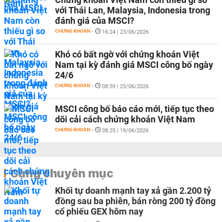
với Thái Lan, Malaysia, Indonesia trong
đánh giá của MSCI?
CHỨNG KHOÁN
-
16:24 | 23/06/2026
Khó có bất ngờ với chứng khoán Việt
Nam tại kỳ đánh giá MSCI công bố ngày
24/6
CHỨNG KHOÁN
-
08:59 | 23/06/2026
MSCI công bố báo cáo mới, tiếp tục theo
dõi cải cách chứng khoán Việt Nam
CHỨNG KHOÁN
-
08:25 | 19/06/2026
Cùng chuyên mục
Khối tự doanh mạnh tay xả gần 2.200 tỷ
đồng sau ba phiên, bán ròng 200 tỷ đồng
cổ phiếu GEX hôm nay