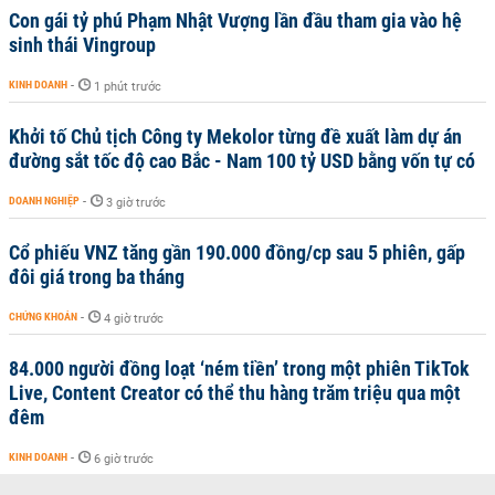
Con gái tỷ phú Phạm Nhật Vượng lần đầu tham gia vào hệ
sinh thái Vingroup
KINH DOANH
-
1 phút trước
Khởi tố Chủ tịch Công ty Mekolor từng đề xuất làm dự án
đường sắt tốc độ cao Bắc - Nam 100 tỷ USD bằng vốn tự có
DOANH NGHIỆP
-
3 giờ trước
Cổ phiếu VNZ tăng gần 190.000 đồng/cp sau 5 phiên, gấp
đôi giá trong ba tháng
CHỨNG KHOÁN
-
4 giờ trước
84.000 người đồng loạt ‘ném tiền’ trong một phiên TikTok
Live, Content Creator có thể thu hàng trăm triệu qua một
đêm
KINH DOANH
-
6 giờ trước