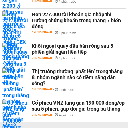
CHỨNG KHOÁN
-
1 phút trước
Hơn 227.000 tài khoản gia nhập thị
trường chứng khoán trong tháng 7 biến
động
CHỨNG KHOÁN
-
1 phút trước
Khối ngoại quay đầu bán ròng sau 3
phiên giải ngân liên tiếp
CHỨNG KHOÁN
-
1 phút trước
Thị trường thường ‘phất lên’ trong tháng
8, nhóm ngành nào có tiềm năng dẫn
sóng?
CHỨNG KHOÁN
-
1 giờ trước
Cổ phiếu VNZ tăng gần 190.000 đồng/cp
sau 5 phiên, gấp đôi giá trong ba tháng
CHỨNG KHOÁN
-
4 giờ trước