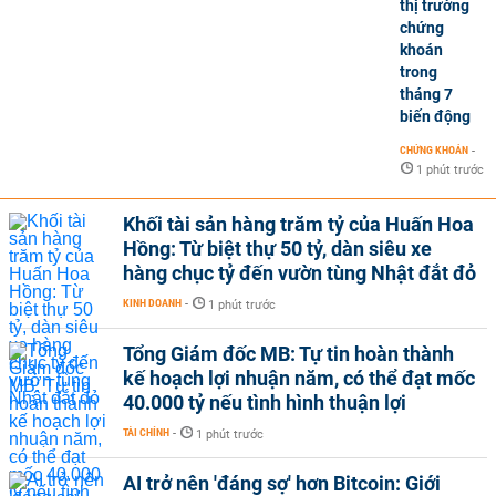
thị trường
chứng
khoán
trong
tháng 7
biến động
CHỨNG KHOÁN
-
1 phút trước
Khối tài sản hàng trăm tỷ của Huấn Hoa
Hồng: Từ biệt thự 50 tỷ, dàn siêu xe
hàng chục tỷ đến vườn tùng Nhật đắt đỏ
KINH DOANH
-
1 phút trước
Tổng Giám đốc MB: Tự tin hoàn thành
kế hoạch lợi nhuận năm, có thể đạt mốc
40.000 tỷ nếu tình hình thuận lợi
TÀI CHÍNH
-
1 phút trước
AI trở nên 'đáng sợ' hơn Bitcoin: Giới