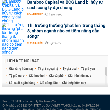
Bamboo Capital và BCG Land bị hủy tư
cách công ty đại chúng
DOANH NGHIỆP
-
1 giờ trước
Thị trường thường ‘phất lên’ trong tháng
8, nhóm ngành nào có tiềm năng dẫn
sóng?
CHỨNG KHOÁN
-
1 giờ trước
LIÊN KẾT NỔI BẬT
Giá vàng hôm nay
Tỷ giá ngoại tệ
Tỷ giá usd
Tỷ giá yen
Tỷ giá euro
Giá heo hơi
Giá cà phê
Giá tiêu hôm nay
Lãi suất ngân hàng
Giá xăng dầu
Giá thép hôm nay
Giá sầu riêng
Giá thịt heo
Giá gạo
Giá cao su
Best Retail Brokers
Diễn đàn đầu tư Việt Nam 2026
Trang TTĐTTH của công ty VietNewsCorp
Giấy phép số 3323/GP-TTĐT do Sở VH&TT TP.HCM cấp ngày 20/3/2026
Lầu 5 - Compa Building - 293 Điện Biên Phủ - Phường Gia Định - TP.HCM