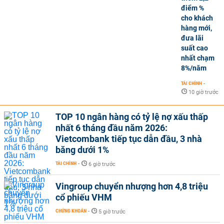
điểm %
cho khách
hàng mới,
đưa lãi
suất cao
nhất chạm
8%/năm
TÀI CHÍNH
-
10 giờ trước
TOP 10 ngân hàng có tỷ lệ nợ xấu thấp
nhất 6 tháng đầu năm 2026:
Vietcombank tiếp tục dẫn đầu, 3 nhà
băng dưới 1%
TÀI CHÍNH
-
6 giờ trước
Vingroup chuyển nhượng hơn 4,8 triệu
cổ phiếu VHM
CHỨNG KHOÁN
-
5 giờ trước