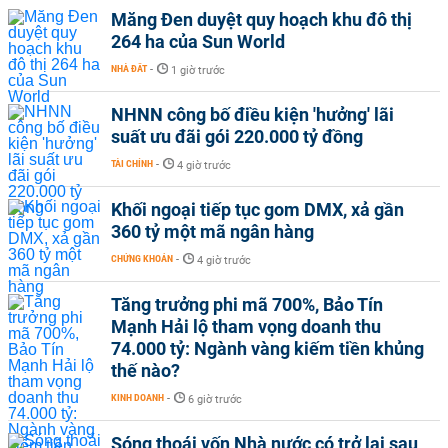
Măng Đen duyệt quy hoạch khu đô thị
264 ha của Sun World
NHÀ ĐẤT
-
1 giờ trước
NHNN công bố điều kiện 'hưởng' lãi
suất ưu đãi gói 220.000 tỷ đồng
TÀI CHÍNH
-
4 giờ trước
Khối ngoại tiếp tục gom DMX, xả gần
360 tỷ một mã ngân hàng
CHỨNG KHOÁN
-
4 giờ trước
Tăng trưởng phi mã 700%, Bảo Tín
Mạnh Hải lộ tham vọng doanh thu
74.000 tỷ: Ngành vàng kiếm tiền khủng
thế nào?
KINH DOANH
-
6 giờ trước
Sóng thoái vốn Nhà nước có trở lại sau