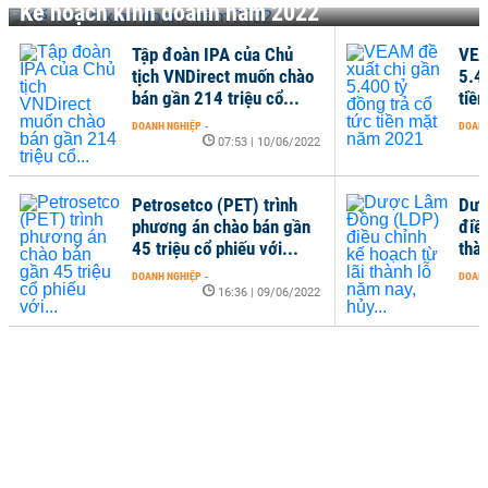
Kế hoạch kinh doanh năm 2022
Tập đoàn IPA của Chủ
VEA
tịch VNDirect muốn chào
5.4
bán gần 214 triệu cổ...
tiề
DOANH NGHIỆP
-
DOANH
07:53 | 10/06/2022
Petrosetco (PET) trình
Dượ
phương án chào bán gần
điều
45 triệu cổ phiếu với...
thàn
DOANH NGHIỆP
-
DOANH
16:36 | 09/06/2022