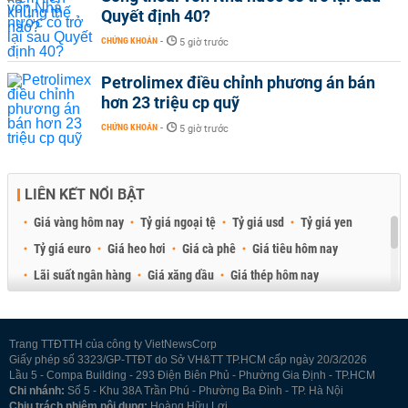
Quyết định 40?
CHỨNG KHOÁN
-
5 giờ trước
Petrolimex điều chỉnh phương án bán
hơn 23 triệu cp quỹ
CHỨNG KHOÁN
-
5 giờ trước
LIÊN KẾT NỔI BẬT
Giá vàng hôm nay
Tỷ giá ngoại tệ
Tỷ giá usd
Tỷ giá yen
Tỷ giá euro
Giá heo hơi
Giá cà phê
Giá tiêu hôm nay
Lãi suất ngân hàng
Giá xăng dầu
Giá thép hôm nay
Giá sầu riêng
Giá thịt heo
Giá gạo
Giá cao su
Best Retail Brokers
Diễn đàn đầu tư Việt Nam 2026
Trang TTĐTTH của công ty VietNewsCorp
Giấy phép số 3323/GP-TTĐT do Sở VH&TT TP.HCM cấp ngày 20/3/2026
Lầu 5 - Compa Building - 293 Điện Biên Phủ - Phường Gia Định - TP.HCM
Chi nhánh:
Số 5 - Khu 38A Trần Phú - Phường Ba Đình - TP. Hà Nội
Chịu trách nhiệm nội dung:
Hoàng Hữu Lợi