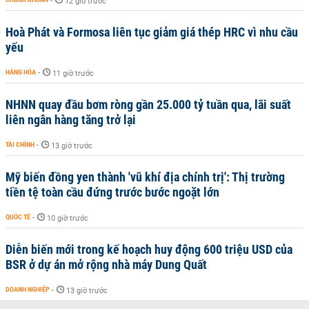
-
12 giờ trước
Hoà Phát và Formosa liên tục giảm giá thép HRC vì nhu cầu
yếu
HÀNG HÓA
-
11 giờ trước
NHNN quay đầu bơm ròng gần 25.000 tỷ tuần qua, lãi suất
liên ngân hàng tăng trở lại
TÀI CHÍNH
-
13 giờ trước
Mỹ biến đồng yen thành 'vũ khí địa chính trị': Thị trường
tiền tệ toàn cầu đứng trước bước ngoặt lớn
QUỐC TẾ
-
10 giờ trước
Diễn biến mới trong kế hoạch huy động 600 triệu USD của
BSR ở dự án mở rộng nhà máy Dung Quất
DOANH NGHIỆP
-
13 giờ trước