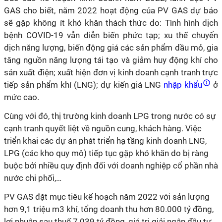
GAS cho biết, năm 2022 hoạt động của PV GAS dự báo
sẽ gặp không ít khó khăn thách thức do: Tình hình dịch
bệnh COVID-19 vẫn diễn biến phức tạp; xu thế chuyển
dịch năng lượng, biến động giá các sản phẩm dầu mỏ, gia
tăng nguồn năng lượng tái tạo và giảm huy động khí cho
sản xuất điện; xuất hiện đơn vị kinh doanh cạnh tranh trực
tiếp sản phẩm khí (LNG); dự kiến giá LNG
nhập khẩu
ở
mức cao.
Cùng với đó, thị trường kinh doanh LPG trong nước có sự
cạnh tranh quyết liệt về nguồn cung, khách hàng. Việc
triển khai các dự án phát triển hạ tầng kinh doanh LNG,
LPG (các kho quy mô) tiếp tục gặp khó khăn do bị ràng
buộc bởi nhiều quy định đối với doanh nghiệp cổ phần nhà
nước chi phối,…
PV GAS đặt mục tiêu kế hoạch năm 2022 với sản lượng
hơn 9,1 triệu m3 khí, tổng doanh thu hơn 80.000 tỷ đồng,
lợi nhuận sau thuế 7.039 tỷ đồng, giá trị giải ngân đầu tư