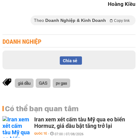
Hoàng Kiều
Theo
Doanh Nghiệp & Kinh Doanh
Copy link
DOANH NGHIỆP
Chia sẻ
giá dầu
GAS
pv gas
Có thể bạn quan tâm
Iran xem xét cấm tàu Mỹ qua eo biển
Hormuz, giá dầu bật tăng trở lại
QUỐC TẾ
-
07:00 | 07/08/2026