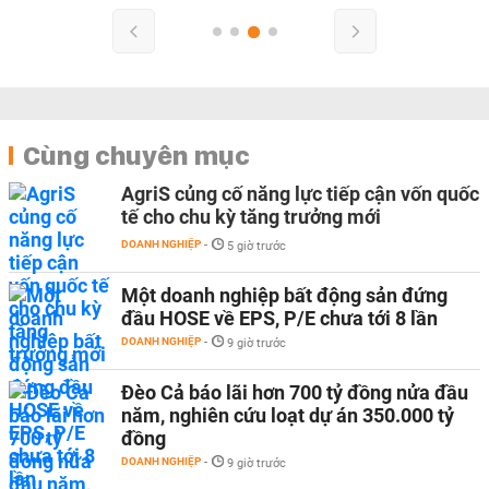
Cùng chuyên mục
AgriS củng cố năng lực tiếp cận vốn quốc
tế cho chu kỳ tăng trưởng mới
DOANH NGHIỆP
-
5 giờ trước
Một doanh nghiệp bất động sản đứng
đầu HOSE về EPS, P/E chưa tới 8 lần
DOANH NGHIỆP
-
9 giờ trước
Đèo Cả báo lãi hơn 700 tỷ đồng nửa đầu
năm, nghiên cứu loạt dự án 350.000 tỷ
đồng
DOANH NGHIỆP
-
9 giờ trước