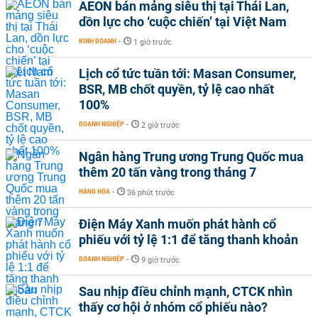
AEON bán mảng siêu thị tại Thái Lan,
dồn lực cho ‘cuộc chiến’ tại Việt Nam
KINH DOANH
-
1 giờ trước
Lịch cổ tức tuần tới: Masan Consumer,
BSR, MB chốt quyền, tỷ lệ cao nhất
100%
DOANH NGHIỆP
-
2 giờ trước
Ngân hàng Trung ương Trung Quốc mua
thêm 20 tấn vàng trong tháng 7
HÀNG HÓA
-
36 phút trước
Điện Máy Xanh muốn phát hành cổ
phiếu với tỷ lệ 1:1 để tăng thanh khoản
DOANH NGHIỆP
-
9 giờ trước
Sau nhịp điều chỉnh mạnh, CTCK nhìn
thấy cơ hội ở nhóm cổ phiếu nào?