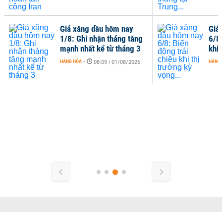
Giá xăng dầu hôm nay
Giá
1/8: Ghi nhận tháng tăng
6/8
mạnh nhất kể từ tháng 3
khi 
HÀNG HÓA
-
HÀNG
08:09 | 01/08/2026