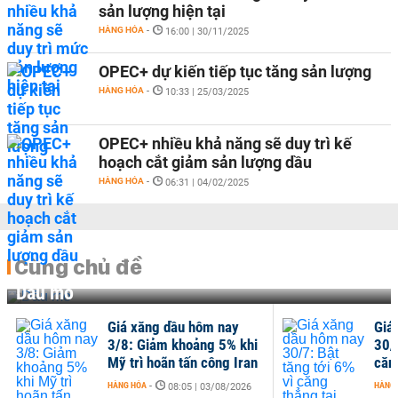
sản lượng hiện tại
HÀNG HÓA
-
16:00 | 30/11/2025
OPEC+ dự kiến tiếp tục tăng sản lượng
HÀNG HÓA
-
10:33 | 25/03/2025
OPEC+ nhiều khả năng sẽ duy trì kế
hoạch cắt giảm sản lượng dầu
HÀNG HÓA
-
06:31 | 04/02/2025
Cùng chủ đề
Dầu mỏ
Giá xăng dầu hôm nay
Giá
3/8: Giảm khoảng 5% khi
30/7
Mỹ trì hoãn tấn công Iran
căng
HÀNG HÓA
-
HÀNG
08:05 | 03/08/2026