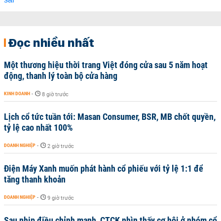
Đọc nhiều nhất
Một thương hiệu thời trang Việt đóng cửa sau 5 năm hoạt
động, thanh lý toàn bộ cửa hàng
KINH DOANH
-
8 giờ trước
Lịch cổ tức tuần tới: Masan Consumer, BSR, MB chốt quyền,
tỷ lệ cao nhất 100%
DOANH NGHIỆP
-
2 giờ trước
Điện Máy Xanh muốn phát hành cổ phiếu với tỷ lệ 1:1 để
tăng thanh khoản
DOANH NGHIỆP
-
9 giờ trước
Sau nhịp điều chỉnh mạnh, CTCK nhìn thấy cơ hội ở nhóm cổ