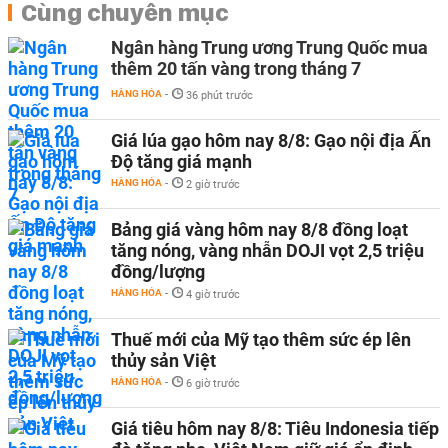
Cùng chuyên mục
Ngân hàng Trung ương Trung Quốc mua
thêm 20 tấn vàng trong tháng 7
HÀNG HÓA
-
36 phút trước
Giá lúa gạo hôm nay 8/8: Gạo nội địa Ấn
Độ tăng giá mạnh
HÀNG HÓA
-
2 giờ trước
Bảng giá vàng hôm nay 8/8 đồng loạt
tăng nóng, vàng nhẫn DOJI vọt 2,5 triệu
đồng/lượng
HÀNG HÓA
-
4 giờ trước
Thuế mới của Mỹ tạo thêm sức ép lên
thủy sản Việt
HÀNG HÓA
-
6 giờ trước
Giá tiêu hôm nay 8/8: Tiêu Indonesia tiếp