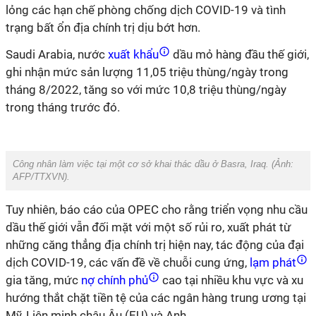
lỏng các hạn chế phòng chống dịch COVID-19 và tình
trạng bất ổn địa chính trị dịu bớt hơn.
Saudi Arabia, nước
xuất khẩu
dầu mỏ hàng đầu thế giới,
ghi nhận mức sản lượng 11,05 triệu thùng/ngày trong
tháng 8/2022, tăng so với mức 10,8 triệu thùng/ngày
trong tháng trước đó.
Công nhân làm việc tại một cơ sở khai thác dầu ở Basra, Iraq. (Ảnh:
AFP/TTXVN
).
Tuy nhiên, báo cáo của OPEC cho rằng triển vọng nhu cầu
dầu thế giới vẫn đối mặt với một số rủi ro, xuất phát từ
những căng thẳng địa chính trị hiện nay, tác động của đại
dịch COVID-19, các vấn đề về chuỗi cung ứng,
lạm phát
gia tăng, mức
nợ chính phủ
cao tại nhiều khu vực và xu
hướng thắt chặt tiền tệ của các ngân hàng trung ương tại
Mỹ, Liên minh châu Âu (EU) và Anh.