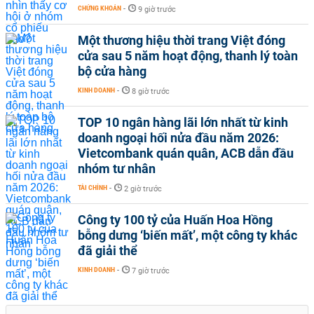
CHỨNG KHOÁN
-
9 giờ trước
Một thương hiệu thời trang Việt đóng
cửa sau 5 năm hoạt động, thanh lý toàn
bộ cửa hàng
KINH DOANH
-
8 giờ trước
TOP 10 ngân hàng lãi lớn nhất từ kinh
doanh ngoại hối nửa đầu năm 2026:
Vietcombank quán quân, ACB dẫn đầu
nhóm tư nhân
TÀI CHÍNH
-
2 giờ trước
Công ty 100 tỷ của Huấn Hoa Hồng
bỗng dưng ‘biến mất’, một công ty khác
đã giải thể
KINH DOANH
-
7 giờ trước