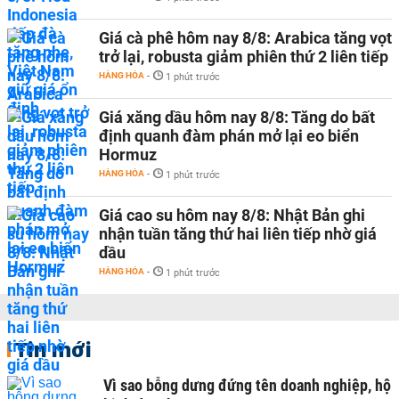
Giá cà phê hôm nay 8/8: Arabica tăng vọt
trở lại, robusta giảm phiên thứ 2 liên tiếp
HÀNG HÓA
-
1 phút trước
Giá xăng dầu hôm nay 8/8: Tăng do bất
định quanh đàm phán mở lại eo biển
Hormuz
HÀNG HÓA
-
1 phút trước
Giá cao su hôm nay 8/8: Nhật Bản ghi
nhận tuần tăng thứ hai liên tiếp nhờ giá
dầu
HÀNG HÓA
-
1 phút trước
Tin mới
Vì sao bỗng dưng đứng tên doanh nghiệp, hộ