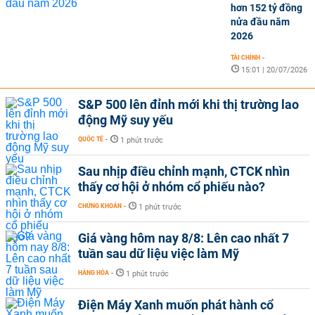
hơn 152 tỷ đồng
nửa đầu năm
2026
TÀI CHÍNH
-
15:01 | 20/07/2026
S&P 500 lên đỉnh mới khi thị trường lao
động Mỹ suy yếu
QUỐC TẾ
-
1 phút trước
Sau nhịp điều chỉnh mạnh, CTCK nhìn
thấy cơ hội ở nhóm cổ phiếu nào?
CHỨNG KHOÁN
-
1 phút trước
Giá vàng hôm nay 8/8: Lên cao nhất 7
tuần sau dữ liệu việc làm Mỹ
HÀNG HÓA
-
1 phút trước
Điện Máy Xanh muốn phát hành cổ