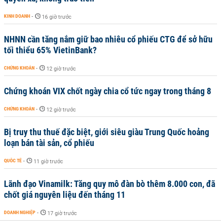
KINH DOANH
-
16 giờ trước
NHNN cần tăng nắm giữ bao nhiêu cổ phiếu CTG để sở hữu
tối thiểu 65% VietinBank?
CHỨNG KHOÁN
-
12 giờ trước
Chứng khoán VIX chốt ngày chia cổ tức ngay trong tháng 8
CHỨNG KHOÁN
-
12 giờ trước
Bị truy thu thuế đặc biệt, giới siêu giàu Trung Quốc hoảng
loạn bán tài sản, cổ phiếu
QUỐC TẾ
-
11 giờ trước
Lãnh đạo Vinamilk: Tăng quy mô đàn bò thêm 8.000 con, đã
chốt giá nguyên liệu đến tháng 11
DOANH NGHIỆP
-
17 giờ trước