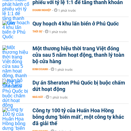
phiếu với tỷ lệ 1:1 để tăng thanh khoản
DOANH NGHIỆP
-
1 phút trước
Quy hoạch 4 khu lấn biển ở Phú Quốc
THỜI SỰ
-
1 phút trước
Một thương hiệu thời trang Việt đóng
cửa sau 5 năm hoạt động, thanh lý toàn
bộ cửa hàng
KINH DOANH
-
1 phút trước
Dự án Sheraton Phú Quốc bị buộc chấm
dứt hoạt động
NHÀ ĐẤT
-
1 phút trước
Công ty 100 tỷ của Huấn Hoa Hồng
bỗng dưng ‘biến mất’, một công ty khác
đã giải thể