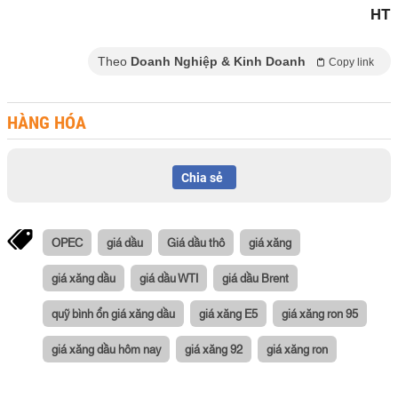
HT
Theo
Doanh Nghiệp & Kinh Doanh
Copy link
HÀNG HÓA
Chia sẻ
OPEC
giá dầu
Giá dầu thô
giá xăng
giá xăng dầu
giá dầu WTI
giá dầu Brent
quỹ bình ổn giá xăng dầu
giá xăng E5
giá xăng ron 95
giá xăng dầu hôm nay
giá xăng 92
giá xăng ron