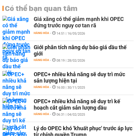
Có thể bạn quan tâm
Giá xăng có thể giảm mạnh khi OPEC
đứng trước nguy cơ tan rã
HÀNG HÓA
-
14:51 | 16/05/2026
Giới phân tích nâng dự báo giá dầu thế
giới
HÀNG HÓA
-
08:19 | 28/02/2026
OPEC+ nhiều khả năng sẽ duy trì mức
sản lượng hiện tại
HÀNG HÓA
-
16:00 | 30/11/2025
OPEC+ nhiều khả năng sẽ duy trì kế
hoạch cắt giảm sản lượng dầu
HÀNG HÓA
-
06:31 | 04/02/2025
Lý do OPEC khó 'khuất phục' trước áp lực
từ chính quyền Trump