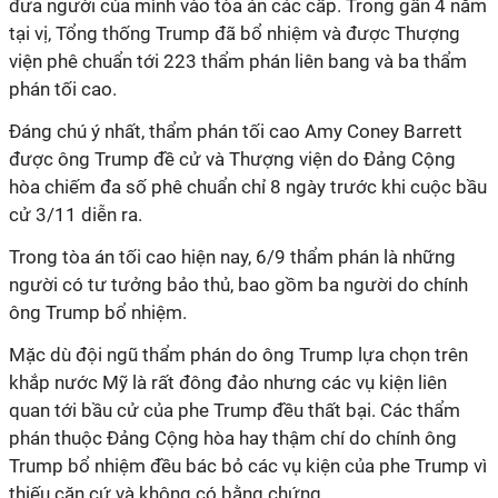
đưa người của mình vào tòa án các cấp. Trong gần 4 năm
tại vị, Tổng thống Trump đã bổ nhiệm và được Thượng
viện phê chuẩn tới 223 thẩm phán liên bang và ba thẩm
phán tối cao.
Đáng chú ý nhất, thẩm phán tối cao Amy Coney Barrett
được ông Trump đề cử và Thượng viện do Đảng Cộng
hòa chiếm đa số phê chuẩn chỉ 8 ngày trước khi cuộc bầu
cử 3/11 diễn ra.
Trong tòa án tối cao hiện nay, 6/9 thẩm phán là những
người có tư tưởng bảo thủ, bao gồm ba người do chính
ông Trump bổ nhiệm.
Mặc dù đội ngũ thẩm phán do ông Trump lựa chọn trên
khắp nước Mỹ là rất đông đảo nhưng các vụ kiện liên
quan tới bầu cử của phe Trump đều thất bại. Các thẩm
phán thuộc Đảng Cộng hòa hay thậm chí do chính ông
Trump bổ nhiệm đều bác bỏ các vụ kiện của phe Trump vì
thiếu căn cứ và không có bằng chứng.