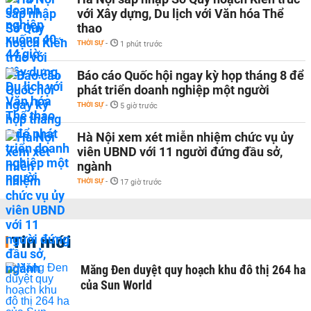
với Xây dựng, Du lịch với Văn hóa Thể
thao
THỜI SỰ
-
1 phút trước
Báo cáo Quốc hội ngay kỳ họp tháng 8 để
phát triển doanh nghiệp một người
THỜI SỰ
-
5 giờ trước
Hà Nội xem xét miễn nhiệm chức vụ ủy
viên UBND với 11 người đứng đầu sở,
ngành
THỜI SỰ
-
17 giờ trước
Tin mới
Măng Đen duyệt quy hoạch khu đô thị 264 ha
của Sun World