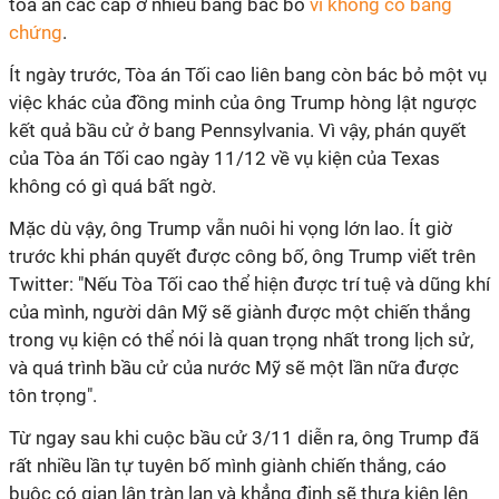
tòa án các cấp ở nhiều bang bác bỏ
vì không có bằng
chứng
.
Ít ngày trước, Tòa án Tối cao liên bang còn bác bỏ một vụ
việc khác của đồng minh của ông Trump hòng lật ngược
kết quả bầu cử ở bang Pennsylvania. Vì vậy, phán quyết
của Tòa án Tối cao ngày 11/12 về vụ kiện của Texas
không có gì quá bất ngờ.
Mặc dù vậy, ông Trump vẫn nuôi hi vọng lớn lao. Ít giờ
trước khi phán quyết được công bố, ông Trump viết trên
Twitter: "Nếu Tòa Tối cao thể hiện được trí tuệ và dũng khí
của mình, người dân Mỹ sẽ giành được một chiến thắng
trong vụ kiện có thể nói là quan trọng nhất trong lịch sử,
và quá trình bầu cử của nước Mỹ sẽ một lần nữa được
tôn trọng".
Từ ngay sau khi cuộc bầu cử 3/11 diễn ra, ông Trump đã
rất nhiều lần tự tuyên bố mình giành chiến thắng, cáo
buộc có gian lận tràn lan và khẳng định sẽ thưa kiện lên