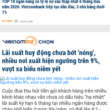
TOP 10 ngân hàng có tỷ lệ nợ xấu thấp nhất 6 tháng đầu
năm 2026: Vietcombank tiếp tục dẫn đầu, 3 nhà băng dưới
1%
TÀI CHÍNH
-
1 phút trước
Lãi suất huy động chưa bớt 'nóng',
nhiều nơi xuất hiện ngưỡng trên 9%,
vượt xa biểu niêm yết
Cuộc đua thu hút tiền gửi khách hàng trên nhiều
kênh khác nhau vẫn chưa có dấu hiệu "hạ nhiệt"
lãi suất kỳ hạn 6 tháng tại nhiều ngân hàng được
chào phổ biến ở mức 9%/năm, có thể lên 9,2 -