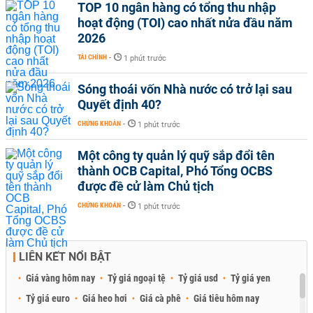
TOP 10 ngân hàng có tổng thu nhập
hoạt động (TOI) cao nhất nửa đầu năm
2026
TÀI CHÍNH
-
1 phút trước
Sóng thoái vốn Nhà nước có trở lại sau
Quyết định 40?
CHỨNG KHOÁN
-
1 phút trước
Một công ty quản lý quỹ sắp đổi tên
thành OCB Capital, Phó Tổng OCBS
được đề cử làm Chủ tịch
CHỨNG KHOÁN
-
1 phút trước
LIÊN KẾT NỔI BẬT
Giá vàng hôm nay
Tỷ giá ngoại tệ
Tỷ giá usd
Tỷ giá yen
Tỷ giá euro
Giá heo hơi
Giá cà phê
Giá tiêu hôm nay