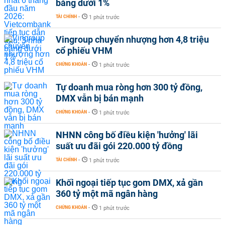
băng dưới 1%
TÀI CHÍNH
-
1 phút trước
Vingroup chuyển nhượng hơn 4,8 triệu
cổ phiếu VHM
CHỨNG KHOÁN
-
1 phút trước
Tự doanh mua ròng hơn 300 tỷ đồng,
DMX vẫn bị bán mạnh
CHỨNG KHOÁN
-
1 phút trước
NHNN công bố điều kiện 'hưởng' lãi
suất ưu đãi gói 220.000 tỷ đồng
TÀI CHÍNH
-
1 phút trước
Khối ngoại tiếp tục gom DMX, xả gần
360 tỷ một mã ngân hàng
CHỨNG KHOÁN
-
1 phút trước