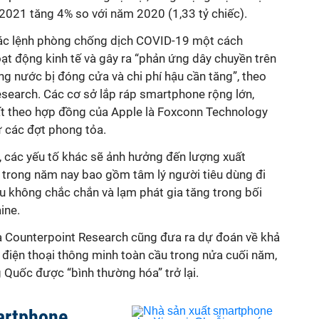
021 tăng 4% so với năm 2020 (1,33 tỷ chiếc).
các lệnh phòng chống dịch COVID-19 một cách
t động kinh tế và gây ra “phản ứng dây chuyền trên
g nước bị đóng cửa và chi phí hậu cần tăng”, theo
search. Các cơ sở lắp ráp smartphone rộng lớn,
t theo hợp đồng của Apple là Foxconn Technology
 các đợt phong tỏa.
 các yếu tố khác sẽ ảnh hưởng đến lượng xuất
 trong năm nay bao gồm tâm lý người tiêu dùng đi
u không chắc chắn và lạm phát gia tăng trong bối
ine.
ủa Counterpoint Research cũng đưa ra dự đoán về khả
 điện thoại thông minh toàn cầu trong nửa cuối năm,
g Quốc được “bình thường hóa” trở lại.
artphone