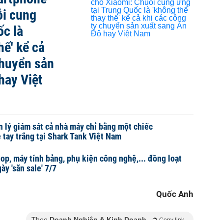
ỗi cung
ốc là
hế' kể cả
chuyển sản
hay Việt
n lý giám sát cả nhà máy chỉ bằng một chiếc
 tay trắng tại Shark Tank Việt Nam
op, máy tính bảng, phụ kiện công nghệ,... đồng loạt
ày 'săn sale' 7/7
Quốc Anh
Theo
Doanh Nghiệp & Kinh Doanh