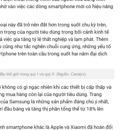
 nhờ vào việc các dòng smartphone mới có hiệu năng
oại này đã trở nên đắt hơn trong suốt chu kỳ trên,
 trọng của người tiêu dùng trong bối cảnh kinh tế
việc gia tăng tỷ lệ thất nghiệp và lạm phát. Thêm
hip cũng như tắc nghẽn chuỗi cung ứng, những yếu tố
tphone trên toàn cầu trong suốt hai năm đại dịch
ầu thế giới trong quý I và quý II. (Nguồn:
Canalys
).
ẽ không có gì ngạc nhiên khi các thiết bị cấp thấp và
ng mua hàng còn lại của người tiêu dùng. Trang
 của Samsung là những sản phẩm đáng chú ý nhất,
rí đầu bảng và tăng thị phần tổng thể từ 18% lên
gành smartphone khác là Apple và Xiaomi đã hoán đổi