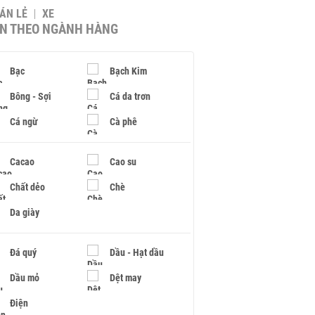
BÁN LẺ
XE
IN THEO NGÀNH HÀNG
Bạc
Bạch Kim
Bông - Sợi
Cá da trơn
Cá ngừ
Cà phê
Cacao
Cao su
Chất dẻo
Chè
Da giày
Đá quý
Dầu - Hạt dầu
Dầu mỏ
Dệt may
Điện