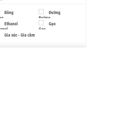
Đồng
Đường
Ethanol
Gạo
Gia súc - Gia cầm
Giấy
Gỗ
Hạt điều
Hồ tiêu - Hạt tiêu
Khí đốt
Kim loại khác
Mắc ca
Muối
Ngũ cốc
Nhựa - Hạt nhựa
Palladium
Phân bón