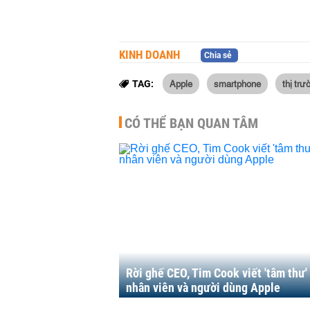
KINH DOANH
Chia sẻ
Apple
smartphone
thị tr
TAG:
CÓ THỂ BẠN QUAN TÂM
Rời ghế CEO, Tim Cook viết 'tâm thư'
nhân viên và người dùng Apple