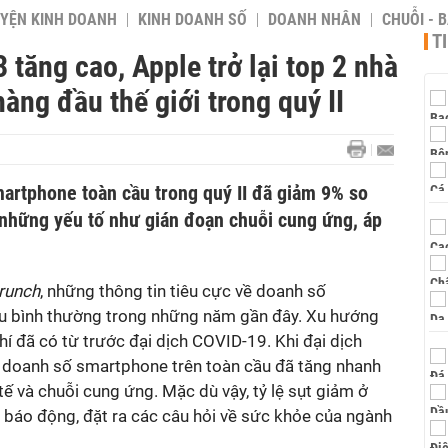
YỆN KINH DOANH
KINH DOANH SỐ
DOANH NHÂN
CHUỖI - 
T
tăng cao, Apple trở lại top 2 nhà
ng đầu thế giới trong quý II
martphone toàn cầu trong quý II đã giảm 9% so
 những yếu tố như gián đoạn chuỗi cung ứng, áp
runch
, những thông tin tiêu cực về doanh số
ều bình thường trong những năm gần đây. Xu hướng
í đã có từ trước đại dịch COVID-19. Khi đại dịch
ủa doanh số smartphone trên toàn cầu đã tăng nhanh
tế và chuỗi cung ứng. Mặc dù vậy, tỷ lệ sụt giảm ở
báo động, đặt ra các câu hỏi về sức khỏe của ngành