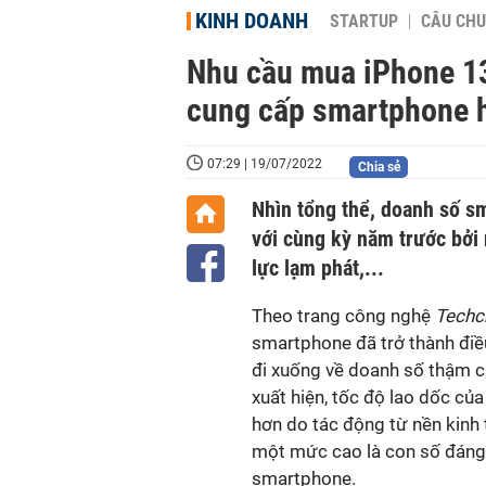
KINH DOANH
STARTUP
CÂU CHU
Nhu cầu mua iPhone 13 
cung cấp smartphone hà
07:29 | 19/07/2022
Chia sẻ
Nhìn tổng thể, doanh số s
với cùng kỳ năm trước bởi
lực lạm phát,...
Theo trang công nghệ
Techc
smartphone đã trở thành đi
đi xuống về doanh số thậm ch
xuất hiện, tốc độ lao dốc c
hơn do tác động từ nền kinh 
một mức cao là con số đáng 
smartphone.