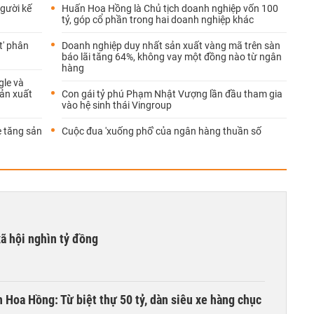
gười kế
Huấn Hoa Hồng là Chủ tịch doanh nghiệp vốn 100
tỷ, góp cổ phần trong hai doanh nghiệp khác
t' phân
Doanh nghiệp duy nhất sản xuất vàng mã trên sàn
báo lãi tăng 64%, không vay một đồng nào từ ngân
hàng
gle và
sản xuất
Con gái tỷ phú Phạm Nhật Vượng lần đầu tham gia
vào hệ sinh thái Vingroup
e tăng sản
Cuộc đua 'xuống phố' của ngân hàng thuần số
xã hội nghìn tỷ đồng
n Hoa Hồng: Từ biệt thự 50 tỷ, dàn siêu xe hàng chục