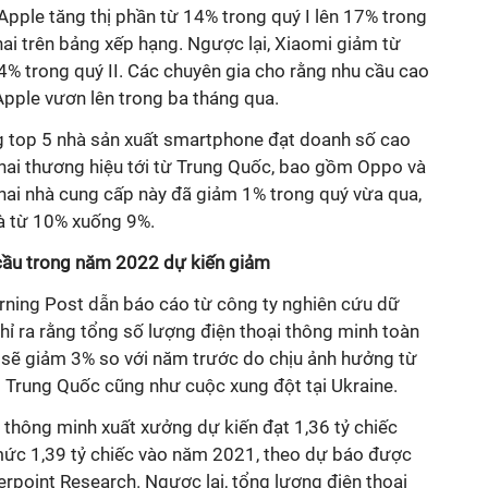
, Apple tăng thị phần từ 14% trong quý I lên 17% trong
số hai trên bảng xếp hạng. Ngược lại, Xiaomi giảm từ
4% trong quý II. Các chuyên gia cho rằng nhu cầu cao
Apple vươn lên trong ba tháng qua.
ong top 5 nhà sản xuất smartphone đạt doanh số cao
à hai thương hiệu tới từ Trung Quốc, bao gồm Oppo và
ả hai nhà cung cấp này đã giảm 1% trong quý vừa qua,
à từ 10% xuống 9%.
ầu trong năm 2022 dự kiến giảm
rning Post dẫn báo cáo từ công ty nghiên cứu dữ
hỉ ra rằng tổng số lượng điện thoại thông minh toàn
sẽ giảm 3% so với năm trước do chịu ảnh hưởng từ
i Trung Quốc cũng như cuộc xung đột tại Ukraine.
 thông minh xuất xưởng dự kiến ​​đạt 1,36 tỷ chiếc
mức 1,39 tỷ chiếc vào năm 2021, theo dự báo được
rpoint Research. Ngược lại, tổng lượng điện thoại