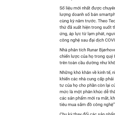
Số liệu mới nhất được chuyên
lượng doanh số bán smartpho
cùng kỳ năm trước. Theo Tec
thứ đã xuất hiện trong suốt 
ứng, áp lực từ lạm phát, ngư
công nghệ sau đại dịch COV
Nhà phân tích Runar Bjørhovd
chiến lược của họ trong quý I
trên toàn cầu dường như kh
Những khó khăn về kinh tế, n
khiến các nhà cung cấp phải
tư của họ cho phần còn lại 
mức là một phân khúc dễ thấ
các sản phẩm mới ra mắt, khi
tiêu mua sắm đồ công nghệ”
Chu kỳ thay đổi các sản phẩm