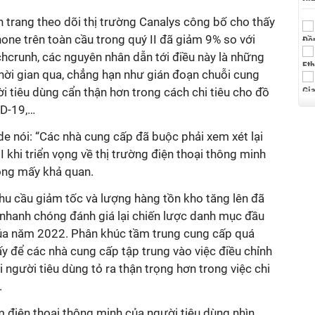
 trang theo dõi thị trường Canalys công bố cho thấy
ne trên toàn cầu trong quý II đã giảm 9% so với
hcrunh, các nguyên nhân dẫn tới điều này là những
thời gian qua, chẳng hạn như gián đoạn chuỗi cung
ời tiêu dùng cẩn thận hơn trong cách chi tiêu cho đồ
ID-19,…
e nói: “Các nhà cung cấp đã buộc phải xem xét lại
I khi triển vọng về thị trường điện thoại thông minh
ông mấy khả quan.
hu cầu giảm tốc và lượng hàng tồn kho tăng lên đã
 nhanh chóng đánh giá lại chiến lược danh mục đầu
của năm 2022. Phân khúc tầm trung cung cấp quá
y để các nhà cung cấp tập trung vào việc điều chỉnh
 người tiêu dùng tỏ ra thận trọng hơn trong việc chi
.
 điện thoại thông minh của người tiêu dùng nhìn