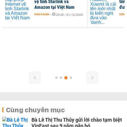
vệ tinh Starlink và
tên 
Amazon tại Việt Nam
đưa
KINH DOANH
-
KINH 
20:00 | 01/12/2025
Cùng chuyên mục
Bà Lê Thị Thu Thủy gửi lời chào tạm biệt
VinFast sau 9 năm gắn bó