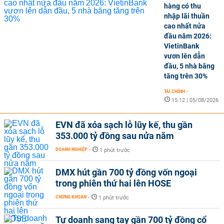
hàng có thu
nhập lãi thuần
cao nhất nửa
đầu năm 2026:
VietinBank
vươn lên dẫn
đầu, 5 nhà băng
tăng trên 30%
TÀI CHÍNH
-
15:12 | 05/08/2026
EVN đã xóa sạch lỗ lũy kế, thu gần
353.000 tỷ đồng sau nửa năm
DOANH NGHIỆP
-
1 phút trước
DMX hút gần 700 tỷ đồng vốn ngoại
trong phiên thứ hai lên HOSE
CHỨNG KHOÁN
-
1 phút trước
Tự doanh sang tay gần 700 tỷ đồng cổ