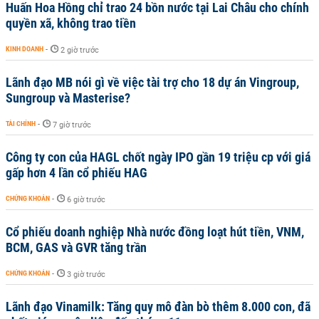
Huấn Hoa Hồng chỉ trao 24 bồn nước tại Lai Châu cho chính
quyền xã, không trao tiền
KINH DOANH
-
2 giờ trước
Lãnh đạo MB nói gì về việc tài trợ cho 18 dự án Vingroup,
Sungroup và Masterise?
TÀI CHÍNH
-
7 giờ trước
Công ty con của HAGL chốt ngày IPO gần 19 triệu cp với giá
gấp hơn 4 lần cổ phiếu HAG
CHỨNG KHOÁN
-
6 giờ trước
Cổ phiếu doanh nghiệp Nhà nước đồng loạt hút tiền, VNM,
BCM, GAS và GVR tăng trần
CHỨNG KHOÁN
-
3 giờ trước
Lãnh đạo Vinamilk: Tăng quy mô đàn bò thêm 8.000 con, đã