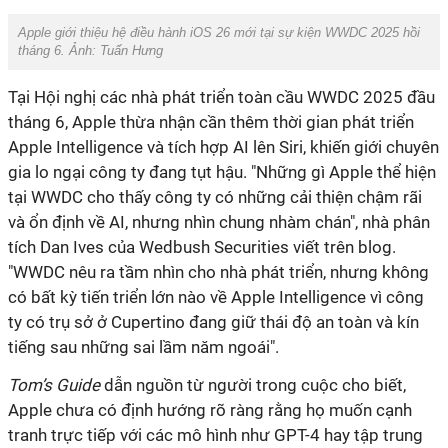
Apple giới thiệu hệ điều hành iOS 26 mới tại sự kiện WWDC 2025 hồi
tháng 6. Ảnh: Tuấn Hưng
Tại Hội nghị các nhà phát triển toàn cầu WWDC 2025 đầu
tháng 6, Apple thừa nhận cần thêm thời gian phát triển
Apple Intelligence và tích hợp AI lên Siri, khiến giới chuyên
gia lo ngại công ty đang tụt hậu. "Những gì Apple thể hiện
tại WWDC cho thấy công ty có những cải thiện chậm rãi
và ổn định về AI, nhưng nhìn chung nhàm chán", nhà phân
tích Dan Ives của Wedbush Securities viết trên blog.
"WWDC nêu ra tầm nhìn cho nhà phát triển, nhưng không
có bất kỳ tiến triển lớn nào về Apple Intelligence vì công
ty có trụ sở ở Cupertino đang giữ thái độ an toàn và kín
tiếng sau những sai lầm năm ngoái".
Tom’s Guide
dẫn nguồn từ người trong cuộc cho biết,
Apple chưa có định hướng rõ ràng rằng họ muốn cạnh
tranh trực tiếp với các mô hình như GPT-4 hay tập trung