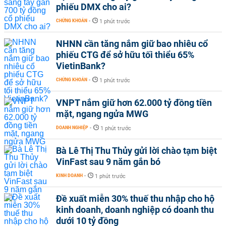
phiếu DMX cho ai?
CHỨNG KHOÁN
-
1 phút trước
NHNN cần tăng nắm giữ bao nhiêu cổ
phiếu CTG để sở hữu tối thiểu 65%
VietinBank?
CHỨNG KHOÁN
-
1 phút trước
VNPT nắm giữ hơn 62.000 tỷ đồng tiền
mặt, ngang ngửa MWG
DOANH NGHIỆP
-
1 phút trước
Bà Lê Thị Thu Thủy gửi lời chào tạm biệt
VinFast sau 9 năm gắn bó
KINH DOANH
-
1 phút trước
Đề xuất miễn 30% thuế thu nhập cho hộ
kinh doanh, doanh nghiệp có doanh thu
dưới 10 tỷ đồng