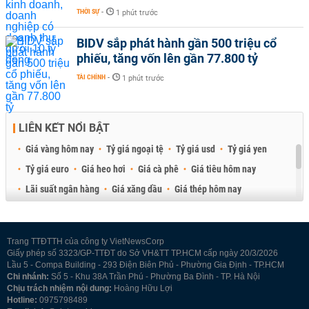
THỜI SỰ
-
1 phút trước
BIDV sắp phát hành gần 500 triệu cổ
phiếu, tăng vốn lên gần 77.800 tỷ
TÀI CHÍNH
-
1 phút trước
LIÊN KẾT NỔI BẬT
Giá vàng hôm nay
Tỷ giá ngoại tệ
Tỷ giá usd
Tỷ giá yen
Tỷ giá euro
Giá heo hơi
Giá cà phê
Giá tiêu hôm nay
Lãi suất ngân hàng
Giá xăng dầu
Giá thép hôm nay
Giá sầu riêng
Giá thịt heo
Giá gạo
Giá cao su
Best Retail Brokers
Diễn đàn đầu tư Việt Nam 2026
Trang TTĐTTH của công ty VietNewsCorp
Giấy phép số 3323/GP-TTĐT do Sở VH&TT TP.HCM cấp ngày 20/3/2026
Lầu 5 - Compa Building - 293 Điện Biên Phủ - Phường Gia Định - TP.HCM
Chi nhánh:
Số 5 - Khu 38A Trần Phú - Phường Ba Đình - TP. Hà Nội
Chịu trách nhiệm nội dung:
Hoàng Hữu Lợi
Hotline:
0975798489