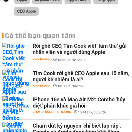
CEO Apple
Có thể bạn quan tâm
Rời ghế CEO, Tim Cook viết 'tâm thư' gửi
nhân viên và người dùng Apple
KINH DOANH
-
16:08 | 21/04/2026
Tim Cook rời ghế CEO Apple sau 15 năm,
người kế nhiệm là ai?
KINH DOANH
-
10:11 | 21/04/2026
iPhone 16e và Mac Air M2: Combo 'hủy
diệt' phân khúc giá hời
CHUYỂN ĐỘNG THỊ TRƯỜNG
-
15:44 | 17/03/2026
Chấm dứt kỷ nguyên ‘chỉ biết lắp ráp’,
Google và Apple đang biến Việt Nam