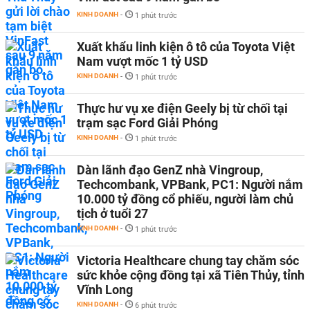
KINH DOANH
-
1 phút trước
Xuất khẩu linh kiện ô tô của Toyota Việt
Nam vượt mốc 1 tỷ USD
KINH DOANH
-
1 phút trước
Thực hư vụ xe điện Geely bị từ chối tại
trạm sạc Ford Giải Phóng
KINH DOANH
-
1 phút trước
Dàn lãnh đạo GenZ nhà Vingroup,
Techcombank, VPBank, PC1: Người nắm
10.000 tỷ đồng cổ phiếu, người làm chủ
tịch ở tuổi 27
KINH DOANH
-
1 phút trước
Victoria Healthcare chung tay chăm sóc
sức khỏe cộng đồng tại xã Tiên Thủy, tỉnh
Vĩnh Long
KINH DOANH
-
6 phút trước