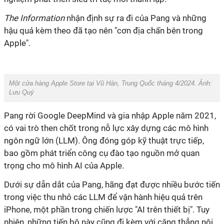
The Information
nhận định sự ra đi của Pang và những
hậu quả kèm theo đã tạo nên "cơn địa chấn bên trong
Apple".
Một cửa hàng Apple Store tại Vũ Hán, Trung Quốc tháng 4/2024. Ảnh:
Lưu Quý
Pang rời Google DeepMind và gia nhập Apple năm 2021,
có vai trò then chốt trong nỗ lực xây dựng các mô hình
ngôn ngữ lớn (LLM). Ông đóng góp kỹ thuật trực tiếp,
bao gồm phát triển công cụ đào tạo nguồn mở quan
trọng cho mô hình AI của Apple.
Dưới sự dẫn dắt của Pang, hãng đạt được nhiều bước tiến
trong việc thu nhỏ các LLM để vận hành hiệu quả trên
iPhone, một phần trong chiến lược "AI trên thiết bị". Tuy
nhiên, những tiến bộ này cũng đi kèm với căng thẳng nội