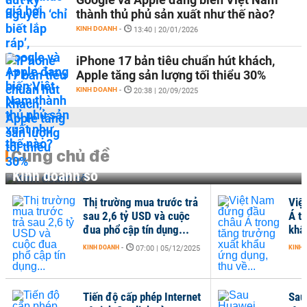
thành thủ phủ sản xuất như thế nào?
KINH DOANH
-
13:40 | 20/01/2026
iPhone 17 bản tiêu chuẩn hút khách,
Apple tăng sản lượng tối thiểu 30%
KINH DOANH
-
20:38 | 20/09/2025
Cùng chủ đề
Kinh doanh số
Thị trường mua trước trả
Việ
sau 2,6 tỷ USD và cuộc
Á t
đua phổ cập tín dụng...
khẩ
KINH DOANH
-
KINH 
07:00 | 05/12/2025
Tiến độ cấp phép Internet
Sau