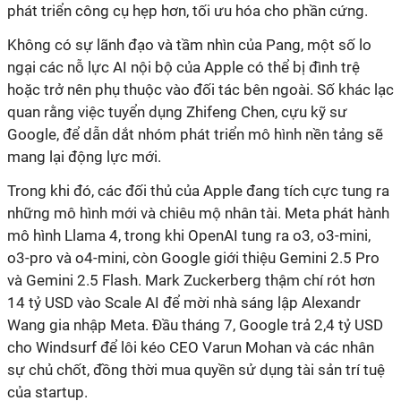
phát triển công cụ hẹp hơn, tối ưu hóa cho phần cứng.
Không có sự lãnh đạo và tầm nhìn của Pang, một số lo
ngại các nỗ lực AI nội bộ của Apple có thể bị đình trệ
hoặc trở nên phụ thuộc vào đối tác bên ngoài. Số khác lạc
quan rằng việc tuyển dụng Zhifeng Chen, cựu kỹ sư
Google, để dẫn dắt nhóm phát triển mô hình nền tảng sẽ
mang lại động lực mới.
Trong khi đó, các đối thủ của Apple đang tích cực tung ra
những mô hình mới và chiêu mộ nhân tài. Meta phát hành
mô hình Llama 4, trong khi OpenAI tung ra o3, o3‑mini,
o3‑pro và o4‑mini, còn Google giới thiệu Gemini 2.5 Pro
và Gemini 2.5 Flash. Mark Zuckerberg thậm chí rót hơn
14 tỷ USD vào Scale AI để mời nhà sáng lập Alexandr
Wang gia nhập Meta. Đầu tháng 7, Google trả 2,4 tỷ USD
cho Windsurf để lôi kéo CEO Varun Mohan và các nhân
sự chủ chốt, đồng thời mua quyền sử dụng tài sản trí tuệ
của startup.