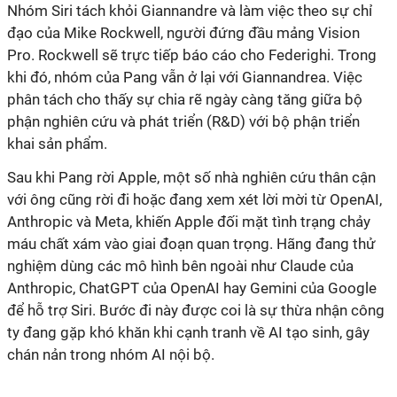
Nhóm Siri tách khỏi Giannandre và làm việc theo sự chỉ
đạo của Mike Rockwell, người đứng đầu mảng Vision
Pro. Rockwell sẽ trực tiếp báo cáo cho Federighi. Trong
khi đó, nhóm của Pang vẫn ở lại với Giannandrea. Việc
phân tách cho thấy sự chia rẽ ngày càng tăng giữa bộ
phận nghiên cứu và phát triển (R&D) với bộ phận triển
khai sản phẩm.
Sau khi Pang rời Apple, một số nhà nghiên cứu thân cận
với ông cũng rời đi hoặc đang xem xét lời mời từ OpenAI,
Anthropic và Meta, khiến Apple đối mặt tình trạng chảy
máu chất xám vào giai đoạn quan trọng. Hãng đang thử
nghiệm dùng các mô hình bên ngoài như Claude của
Anthropic, ChatGPT của OpenAI hay Gemini của Google
để hỗ trợ Siri. Bước đi này được coi là sự thừa nhận công
ty đang gặp khó khăn khi cạnh tranh về AI tạo sinh, gây
chán nản trong nhóm AI nội bộ.