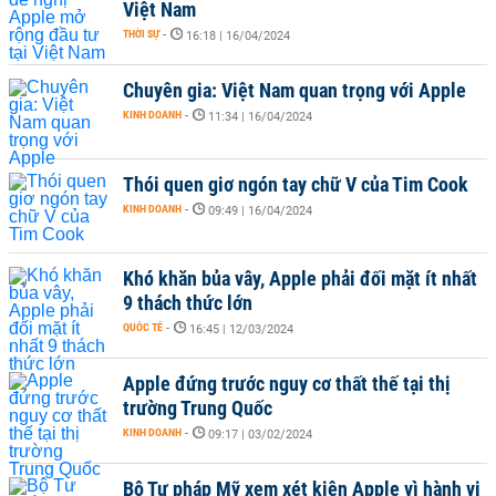
Việt Nam
THỜI SỰ
-
16:18 | 16/04/2024
Chuyên gia: Việt Nam quan trọng với Apple
KINH DOANH
-
11:34 | 16/04/2024
Thói quen giơ ngón tay chữ V của Tim Cook
KINH DOANH
-
09:49 | 16/04/2024
Khó khăn bủa vây, Apple phải đối mặt ít nhất
9 thách thức lớn
QUỐC TẾ
-
16:45 | 12/03/2024
Apple đứng trước nguy cơ thất thế tại thị
trường Trung Quốc
KINH DOANH
-
09:17 | 03/02/2024
Bộ Tư pháp Mỹ xem xét kiện Apple vì hành vi