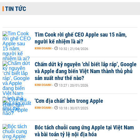
TIN TỨC
Tim Cook rời ghế CEO Apple sau 15 năm,
người kế nhiệm là ai?
KINH DOANH
-
10:32 | 21/04/2026
Chấm dứt kỷ nguyên ‘chỉ biết lắp ráp’, Google
và Apple đang biến Việt Nam thành thủ phủ
sản xuất như thế nào?
KINH DOANH
-
13:27 | 20/01/2026
'Cơn địa chấn' bên trong Apple
KINH DOANH
-
10:18 | 30/07/2025
Bóc tách chuỗi cung ứng Apple tại Việt Nam
và bài toán tỷ lệ nội địa hóa