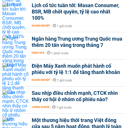
Lịch cổ tức tuần tới: Masan Consumer,
BSR, MB chốt quyền, tỷ lệ cao nhất
100%
DOANH NGHIỆP
-
1 giờ trước
Ngân hàng Trung ương Trung Quốc mua
thêm 20 tấn vàng trong tháng 7
HÀNG HÓA
-
1 phút trước
Điện Máy Xanh muốn phát hành cổ
phiếu với tỷ lệ 1:1 để tăng thanh khoản
DOANH NGHIỆP
-
7 giờ trước
Sau nhịp điều chỉnh mạnh, CTCK nhìn
thấy cơ hội ở nhóm cổ phiếu nào?
CHỨNG KHOÁN
-
7 giờ trước
Một thương hiệu thời trang Việt đóng
cửa sau 5 năm hoạt động, thanh lý toàn