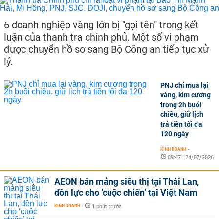
6 doanh nghiệp vàng lớn bị "gọi tên" trong kết
luận của thanh tra chính phủ. Một số vi phạm
được chuyển hồ sơ sang Bộ Công an tiếp tục xử
lý.
PNJ chỉ mua lại
vàng, kim cương
trong 2h buổi
chiều, giữ lịch
trả tiền tối đa
120 ngày
KINH DOANH
-
09:47 | 24/07/2026
AEON bán mảng siêu thị tại Thái Lan,
dồn lực cho ‘cuộc chiến’ tại Việt Nam
KINH DOANH
-
1 phút trước