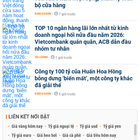
bộ cửa hàng
KINH DOANH
-
7 giờ trước
TOP 10 ngân hàng lãi lớn nhất từ kinh
doanh ngoại hối nửa đầu năm 2026:
Vietcombank quán quân, ACB dẫn đầu
nhóm tư nhân
TÀI CHÍNH
-
1 giờ trước
Công ty 100 tỷ của Huấn Hoa Hồng
bỗng dưng ‘biến mất’, một công ty khác
đã giải thể
KINH DOANH
-
5 giờ trước
LIÊN KẾT NỔI BẬT
Giá vàng hôm nay
Tỷ giá ngoại tệ
Tỷ giá usd
Tỷ giá yen
Tỷ giá euro
Giá heo hơi
Giá cà phê
Giá tiêu hôm nay