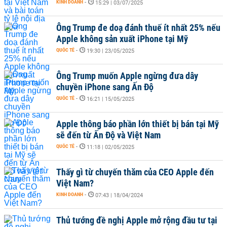
KINH DOANH
-
15:29 | 03/07/2025
Ông Trump đe doạ đánh thuế ít nhất 25% nếu
Apple không sản xuất iPhone tại Mỹ
QUỐC TẾ
-
19:30 | 23/05/2025
Ông Trump muốn Apple ngừng đưa dây
chuyền iPhone sang Ấn Độ
QUỐC TẾ
-
16:21 | 15/05/2025
Apple thông báo phần lớn thiết bị bán tại Mỹ
sẽ đến từ Ấn Độ và Việt Nam
QUỐC TẾ
-
11:18 | 02/05/2025
Thấy gì từ chuyến thăm của CEO Apple đến
Việt Nam?
KINH DOANH
-
07:43 | 18/04/2024
Thủ tướng đề nghị Apple mở rộng đầu tư tại