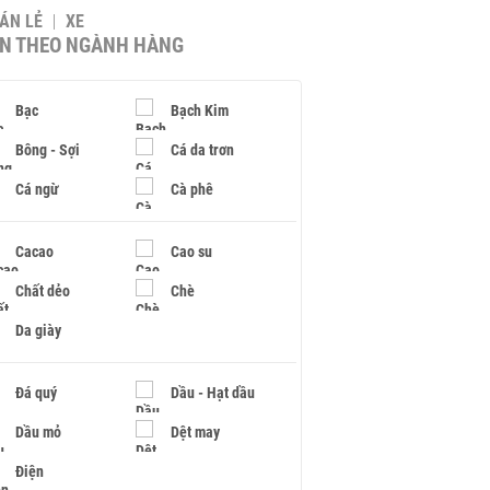
BÁN LẺ
XE
IN THEO NGÀNH HÀNG
Bạc
Bạch Kim
Bông - Sợi
Cá da trơn
Cá ngừ
Cà phê
Cacao
Cao su
Chất dẻo
Chè
Da giày
Đá quý
Dầu - Hạt dầu
Dầu mỏ
Dệt may
Điện