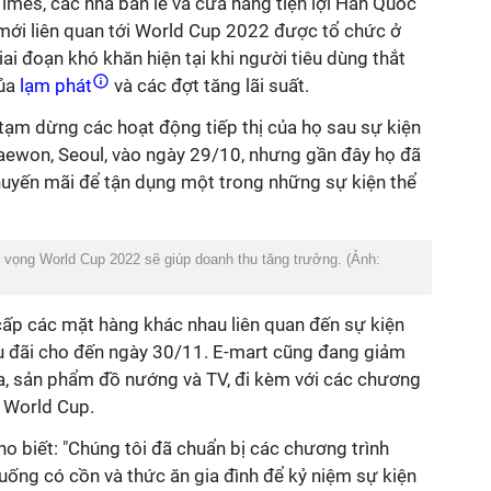
Times, các nhà bán lẻ và cửa hàng tiện lợi Hàn Quốc
ị mới liên quan tới World Cup 2022 được tổ chức ở
ai đoạn khó khăn hiện tại khi người tiêu dùng thắt
ủa
lạm phát
và các đợt tăng lãi suất.
tạm dừng các hoạt động tiếp thị của họ sau sự kiện
taewon, Seoul, vào ngày 29/10, nhưng gần đây họ đã
khuyến mãi để tận dụng một trong những sự kiện thể
 vọng World Cup 2022 sẽ giúp doanh thu tăng trưởng. (Ảnh:
ấp các mặt hàng khác nhau liên quan đến sự kiện
u đãi cho đến ngày 30/11. E-mart cũng đang giảm
a, sản phẩm đồ nướng và TV, đi kèm với các chương
ề World Cup.
o biết: "Chúng tôi đã chuẩn bị các chương trình
uống có cồn và thức ăn gia đình để kỷ niệm sự kiện