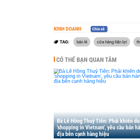
KINH DOANH
Chia sẻ
bán lẻ
cửa hàng tiện lợi
th
TAG:
CÓ THỂ BẠN QUAN TÂM
Bà Lê Hồng Thuỷ Tiên: Phải khiến d
'shopping in Vietnam', yêu cầu bán h
địa bên cạnh hàng hiệu