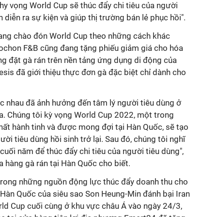
 hy vọng World Cup sẽ thúc đẩy chi tiêu của người
n diễn ra sự kiện và giúp thị trường bán lẻ phục hồi".
đang chào đón World Cup theo những cách khác
yochon F&B cũng đang tặng phiếu giảm giá cho hóa
ng đặt gà rán trên nền tảng ứng dụng di động của
sis đã giới thiệu thực đơn gà đặc biệt chỉ dành cho
ác nhau đã ảnh hưởng đến tâm lý người tiêu dùng ở
a. Chúng tôi kỳ vọng World Cup 2022, một trong
hất hành tinh và được mong đợi tại Hàn Quốc, sẽ tạo
ời tiêu dùng hồi sinh trở lại. Sau đó, chúng tôi nghĩ
cuối năm để thúc đẩy chi tiêu của người tiêu dùng",
 hàng gà rán tại Hàn Quốc cho biết.
 trong những nguồn động lực thúc đẩy doanh thu cho
n Hàn Quốc của siêu sao Son Heung-Min đánh bại Iran
rld Cup cuối cùng ở khu vực châu Á vào ngày 24/3,