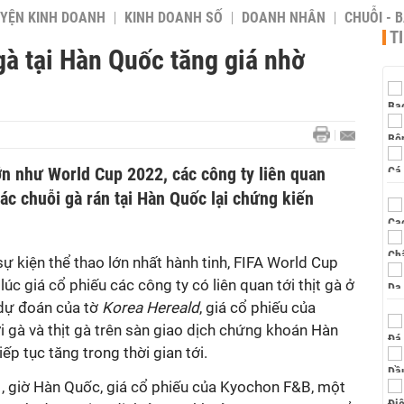
YỆN KINH DOANH
KINH DOANH SỐ
DOANH NHÂN
CHUỖI - 
T
à tại Hàn Quốc tăng giá nhờ
ớn như World Cup 2022, các công ty liên quan
các chuỗi gà rán tại Hàn Quốc lại chứng kiến
 kiện thể thao lớn nhất hành tinh, FIFA World Cup
lúc giá cổ phiếu các công ty có liên quan tới thịt gà ở
dự đoán của tờ
Korea Hereald
, giá cổ phiếu của
i gà và thịt gà trên sàn giao dịch chứng khoán Hàn
p tục tăng trong thời gian tới.
1, giờ Hàn Quốc, giá cổ phiếu của Kyochon F&B, một