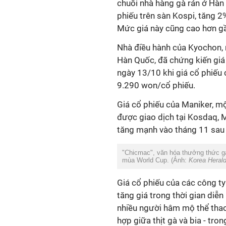
chuỗi nhà hàng gà rán ở Hà
phiếu trên sàn Kospi, tăng 2
Mức giá này cũng cao hơn gầ
Nhà điều hành của Kyochon, 
Hàn Quốc, đã chứng kiến giá
ngày 13/10 khi giá cổ phiếu
9.290 won/cổ phiếu.
Giá cổ phiếu của Maniker, mộ
được giao dịch tại Kosdaq, 
tăng mạnh vào tháng 11 sau 
"Chicmac", văn hóa thưởng thức gà
mùa World Cup. (Ảnh:
Korea Heral
Giá cổ phiếu của các công ty 
tăng giá trong thời gian diễn
nhiều người hâm mộ thể tha
hợp giữa thịt gà và bia - tro