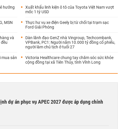
lẻ hưởng
Xuất khẩu linh kiện ô tô của Toyota Việt Nam vượt
mốc 1 tỷ USD
WG, MSN
Thực hư vụ xe điện Geely bị từ chối tại trạm sạc
Ford Giải Phóng
 hàng và
Dàn lãnh đạo GenZ nhà Vingroup, Techcombank,
 đều
VPBank, PC1: Người nắm 10.000 tỷ đồng cổ phiếu,
người làm chủ tịch ở tuổi 27
ời mua sản
Victoria Healthcare chung tay chăm sóc sức khỏe
cộng đồng tại xã Tiên Thủy, tỉnh Vĩnh Long
 định dự án phục vụ APEC 2027 được áp dụng chính