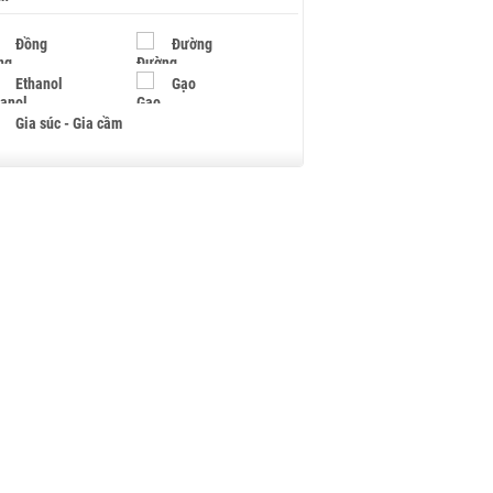
Đồng
Đường
Ethanol
Gạo
Gia súc - Gia cầm
Giấy
Gỗ
Hạt điều
Hồ tiêu - Hạt tiêu
Khí đốt
Kim loại khác
Mắc ca
Muối
Ngũ cốc
Nhựa - Hạt nhựa
Palladium
Phân bón