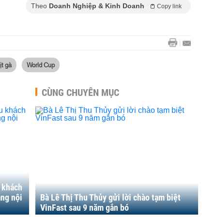
Theo
Doanh Nghiệp & Kinh Doanh
Copy link
ịt gà
World Cup
CÙNG CHUYÊN MỤC
u khách
àng nội
Bà Lê Thị Thu Thủy gửi lời chào tạm biệt
VinFast sau 9 năm gắn bó