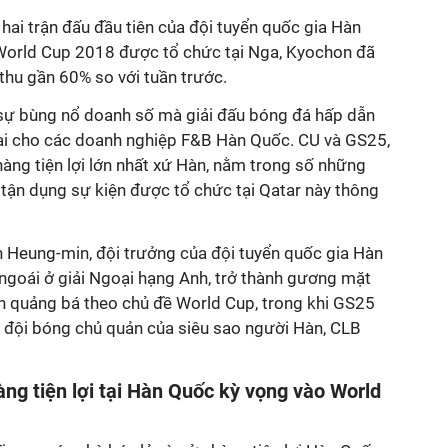
 hai trận đấu đầu tiên của đội tuyển quốc gia Hàn
World Cup 2018 được tổ chức tại Nga, Kyochon đã
thu gần 60% so với tuần trước.
sự bùng nổ doanh số mà giải đấu bóng đá hấp dẫn
lại cho các doanh nghiệp F&B Hàn Quốc. CU và GS25,
àng tiện lợi lớn nhất xứ Hàn, nằm trong số những
tận dụng sự kiện được tổ chức tại Qatar này thông
 Heung-min, đội trưởng của đội tuyển quốc gia Hàn
 ngoái ở giải Ngoại hạng Anh, trở thành gương mặt
nh quảng bá theo chủ đề World Cup, trong khi GS25
 đội bóng chủ quản của siêu sao người Hàn, CLB
àng tiện lợi tại Hàn Quốc kỳ vọng vào World