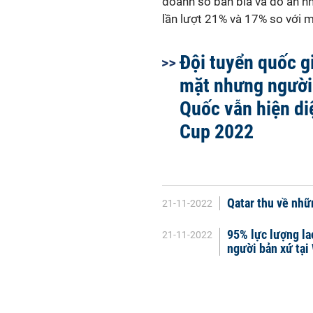
doanh số bán bia và đồ ăn nh
lần lượt 21% và 17% so với m
Đội tuyển quốc g
mặt nhưng người
Quốc vẫn hiện di
Cup 2022
Qatar thu về nhữ
21-11-2022
95% lực lượng la
21-11-2022
người bản xứ tại