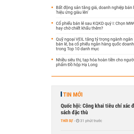
Bất động sản tăng giá, doanh nghiệp bán 
'hiệu ứng giàu lên'
Cổ phiếu bán lẻ sau KQKD quý I: Chọn M
hay chờ chiết khấu thêm?
Quỹ ngoại VEIL tăng tỷ trọng ngành ngân
bán lẻ, ba cổ phiếu ngân hàng quốc doanh
trong Top 10 danh mục
Nhiều siêu thị, tạp hóa hoàn tiền cho ngư
phẩm Đồ hộp Hạ Long
TIN MỚI
Quốc hội: Công khai tiêu chí xác
sách đặc thù
THỜI SỰ
-
31 phút trước