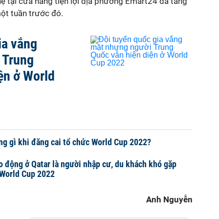
ẹ tại cửa hàng tiện lợi địa phương Emart24 đã tăng
ột tuần trước đó.
ia vắng
 Trung
ện ở World
ng gì khi đăng cai tổ chức World Cup 2022?
o động ở Qatar là người nhập cư, du khách khó gặp
 World Cup 2022
Anh Nguyễn