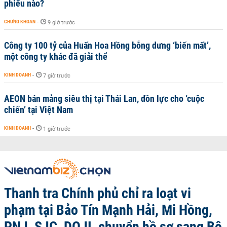
phiếu nào?
CHỨNG KHOÁN
-
9 giờ trước
Công ty 100 tỷ của Huấn Hoa Hồng bỗng dưng ‘biến mất’,
một công ty khác đã giải thể
KINH DOANH
-
7 giờ trước
AEON bán mảng siêu thị tại Thái Lan, dồn lực cho ‘cuộc
chiến’ tại Việt Nam
KINH DOANH
-
1 giờ trước
Thanh tra Chính phủ chỉ ra loạt vi
phạm tại Bảo Tín Mạnh Hải, Mi Hồng,
PNJ, SJC, DOJI, chuyển hồ sơ sang Bộ