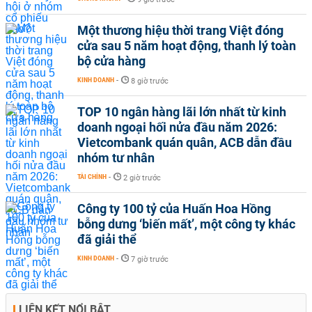
Một thương hiệu thời trang Việt đóng
cửa sau 5 năm hoạt động, thanh lý toàn
bộ cửa hàng
KINH DOANH
-
8 giờ trước
TOP 10 ngân hàng lãi lớn nhất từ kinh
doanh ngoại hối nửa đầu năm 2026:
Vietcombank quán quân, ACB dẫn đầu
nhóm tư nhân
TÀI CHÍNH
-
2 giờ trước
Công ty 100 tỷ của Huấn Hoa Hồng
bỗng dưng ‘biến mất’, một công ty khác
đã giải thể
KINH DOANH
-
7 giờ trước
LIÊN KẾT NỔI BẬT