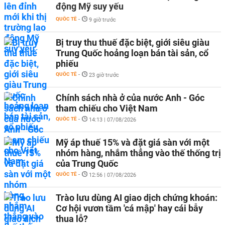
động Mỹ suy yếu
QUỐC TẾ
-
9 giờ trước
Bị truy thu thuế đặc biệt, giới siêu giàu
Trung Quốc hoảng loạn bán tài sản, cổ
phiếu
QUỐC TẾ
-
23 giờ trước
Chính sách nhà ở của nước Anh - Góc
tham chiếu cho Việt Nam
QUỐC TẾ
-
14:13 | 07/08/2026
Mỹ áp thuế 15% và đặt giá sàn với một
nhóm hàng, nhắm thẳng vào thế thống trị
của Trung Quốc
QUỐC TẾ
-
12:56 | 07/08/2026
Trào lưu dùng AI giao dịch chứng khoán:
Cơ hội vươn tầm 'cá mập' hay cái bẫy
thua lỗ?