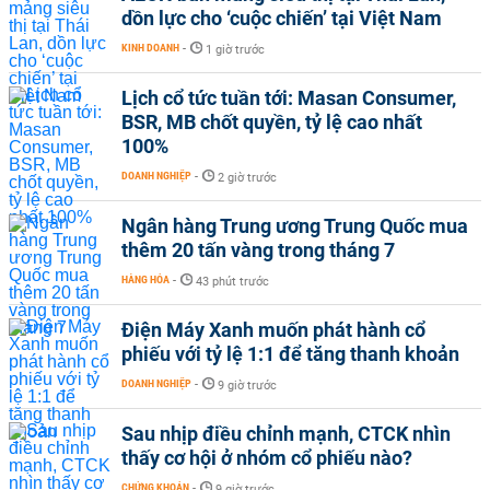
dồn lực cho ‘cuộc chiến’ tại Việt Nam
KINH DOANH
-
1 giờ trước
Lịch cổ tức tuần tới: Masan Consumer,
BSR, MB chốt quyền, tỷ lệ cao nhất
100%
DOANH NGHIỆP
-
2 giờ trước
Ngân hàng Trung ương Trung Quốc mua
thêm 20 tấn vàng trong tháng 7
HÀNG HÓA
-
43 phút trước
Điện Máy Xanh muốn phát hành cổ
phiếu với tỷ lệ 1:1 để tăng thanh khoản
DOANH NGHIỆP
-
9 giờ trước
Sau nhịp điều chỉnh mạnh, CTCK nhìn
thấy cơ hội ở nhóm cổ phiếu nào?
CHỨNG KHOÁN
-
9 giờ trước